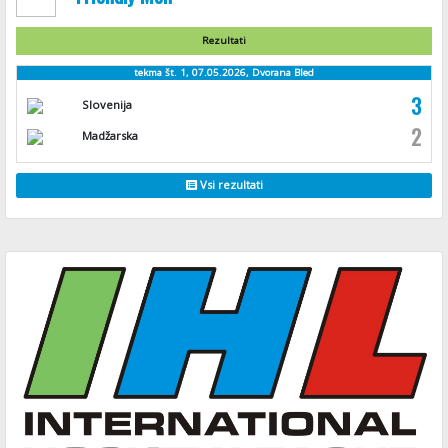
Rezultati
tekma št. 1, 07.05.2026, Dvorana Bled
3
Slovenija
2
Madžarska
Vsi rezultati