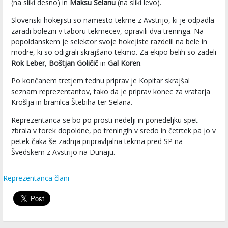
(na sliki desno) in
Maksu Selanu
(na sliki levo).
Slovenski hokejisti so namesto tekme z Avstrijo, ki je odpadla
zaradi bolezni v taboru tekmecev, opravili dva treninga. Na
popoldanskem je selektor svoje hokejiste razdelil na bele in
modre, ki so odigrali skrajšano tekmo. Za ekipo belih so zadeli
Rok Leber
,
Boštjan Goličič
in
Gal Koren
.
Po končanem tretjem tednu priprav je Kopitar skrajšal
seznam reprezentantov, tako da je priprav konec za vratarja
Krošlja in branilca Štebiha ter Selana.
Reprezentanca se bo po prosti nedelji in ponedeljku spet
zbrala v torek dopoldne, po treningih v sredo in četrtek pa jo v
petek čaka še zadnja pripravljalna tekma pred SP na
Švedskem z Avstrijo na Dunaju.
Reprezentanca člani