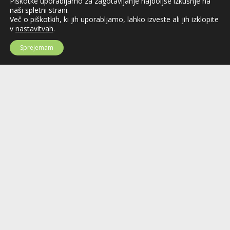
Piškotke uporabljamo za zagotavljanje najboljše izkušnje na
naši spletni strani.
Več o piškotkih, ki jih uporabljamo, lahko izveste ali jih izklopite
v
nastavitvah
.
Sprejemam
Hokejska zveza Slovenije
Hokejska zveza Slovenije (HZS) je krovna športna organizacija na področju
hokeja v Sloveniji. Organizira tekmovanja v različnih domačih in
mednarodnih hokejskih ligah in pokalih; pod njenim okriljem delujejo tudi
slovenske hokejske reprezentance.
Celovška cesta 25
SI-1000 Ljubljana
Tel: +386 51 270 500
E-mail:
hzs@hokejska-zveza.si
Informacije o uporabi spletnih piškotkov
©2026 Hokejska zveza Slovenije / Ice hockey federation of Slovenia; vse