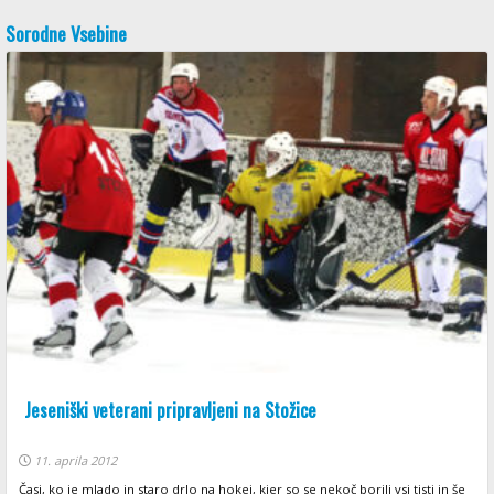
Sorodne Vsebine
Jeseniški veterani pripravljeni na Stožice
11. aprila 2012
Časi, ko je mlado in staro drlo na hokej, kjer so se nekoč borili vsi tisti in še