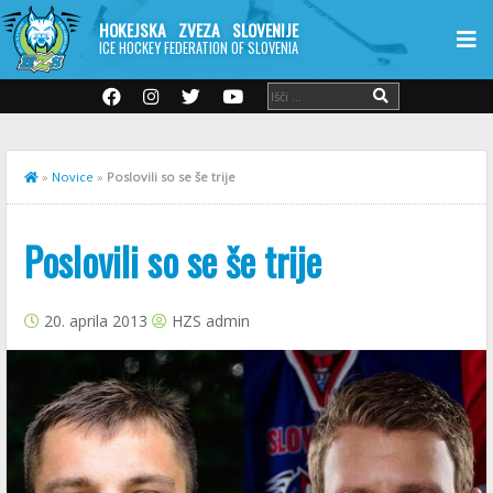
HOKEJSKA ZVEZA SLOVENIJE
ICE HOCKEY FEDERATION OF SLOVENIA
»
Novice
»
Poslovili so se še trije
Poslovili so se še trije
20. aprila 2013
HZS admin