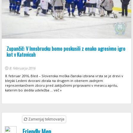
Zupančič: V Innsbrucku bomo poskusili z enako agresivno igro
kot v Katovicah
8. februarja 2016
8. februar 2016, Bled – Slovenska moška članska izbrana vrsta se je drevi v
blejski Ledeni dvorani zbrala na drugem in obenem zadnjem
reprezentančnem zboru pred zaključnimi pripravami v mesecu aprilu,
katerim bo sledila udeležba ... več »
Zamenjaj tekmovanje
Friendly Men