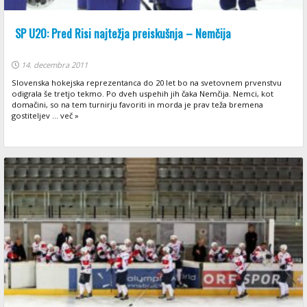
SP U20: Pred Risi najtežja preiskušnja – Nemčija
14. decembra 2011
Slovenska hokejska reprezentanca do 20 let bo na svetovnem prvenstvu
odigrala še tretjo tekmo. Po dveh uspehih jih čaka Nemčija. Nemci, kot
domačini, so na tem turnirju favoriti in morda je prav teža bremena
gostiteljev ... več »