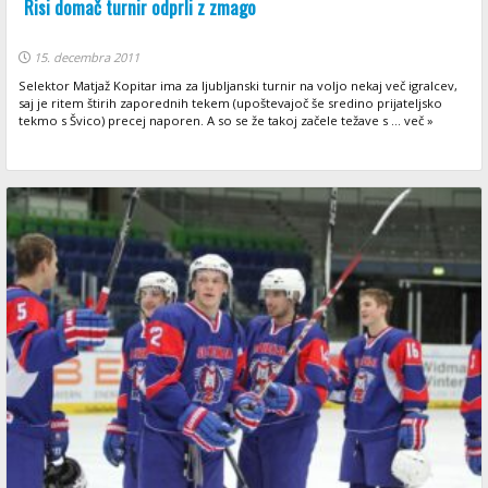
Risi domač turnir odprli z zmago
15. decembra 2011
Selektor Matjaž Kopitar ima za ljubljanski turnir na voljo nekaj več igralcev,
saj je ritem štirih zaporednih tekem (upoštevajoč še sredino prijateljsko
tekmo s Švico) precej naporen. A so se že takoj začele težave s ... več »