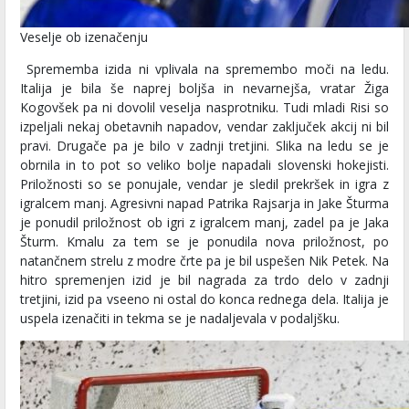
Veselje ob izenačenju
Sprememba izida ni vplivala na spremembo moči na ledu.
Italija je bila še naprej boljša in nevarnejša, vratar Žiga
Kogovšek pa ni dovolil veselja nasprotniku. Tudi mladi Risi so
izpeljali nekaj obetavnih napadov, vendar zaključek akcij ni bil
pravi. Drugače pa je bilo v zadnji tretjini. Slika na ledu se je
obrnila in to pot so veliko bolje napadali slovenski hokejisti.
Priložnosti so se ponujale, vendar je sledil prekršek in igra z
igralcem manj. Agresivni napad Patrika Rajsarja in Jake Šturma
je ponudil priložnost ob igri z igralcem manj, zadel pa je Jaka
Šturm. Kmalu za tem se je ponudila nova priložnost, po
natančnem strelu z modre črte pa je bil uspešen Nik Petek. Na
hitro spremenjen izid je bil nagrada za trdo delo v zadnji
tretjini, izid pa vseeno ni ostal do konca rednega dela. Italija je
uspela izenačiti in tekma se je nadaljevala v podaljšku.