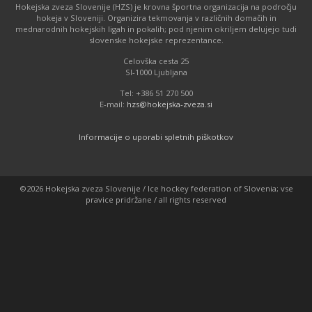
Hokejska zveza Slovenije (HZS) je krovna športna organizacija na področju
hokeja v Sloveniji. Organizira tekmovanja v različnih domačih in
mednarodnih hokejskih ligah in pokalih; pod njenim okriljem delujejo tudi
slovenske hokejske reprezentance.
Celovška cesta 25
SI-1000 Ljubljana
Tel: +386 51 270 500
E-mail:
hzs@hokejska-zveza.si
Informacije o uporabi spletnih piškotkov
©2026 Hokejska zveza Slovenije / Ice hockey federation of Slovenia; vse
pravice pridržane / all rights reserved