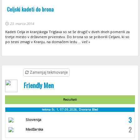
Celjski kadeti do brona
23. marca 2014
Kadeti Celja in kranjskega Triglava so se še drugič v dveh dneh pomerili za
tretje mesto v državnem prvenstvu. Do brona so se priborili Celjani, ki so
po tesni zmagi v Kranju, na domačem ledu ... več »
Zamenjaj tekmovanje
Friendly Men
Rezultati
tekma št. 1, 07.05.2026, Dvorana Bled
3
Slovenija
2
Madžarska