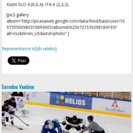
Kazni SLO 4 (0,0,4); ITA 6 (2,2,2)
[pe2-gallery
album=”http://picasaweb.google.com/data/feed/base/user/10
9735500980310894305/albumid/6250721539298184193?
alt=rss&hl=en_US&kind=photo” ]
Reprezentance nižjih selekcij
Sorodne Vsebine