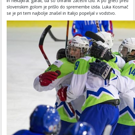
in nekajkrat garali, da so ohranili začetni izid. A po gneči pred
slovenskim golom je prišlo do spremembe izida. Luka Kosmač
se je pri tem najbolje znašel in Italijo popeljal v vodstvo.