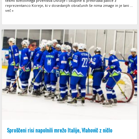
tekmi svetovnega prvenstva Divizije I Skupine B prekrižala palice z
reprezentanco Koreje, ki v dosedanjih obračunih še nima zmage in je lani ...
več »
Sproščeni risi napolnili mrežo Italije, Vlahovič z ničlo