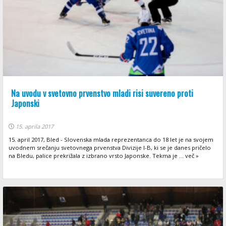
Na uvodu v svetovno prvenstvo mladi risi suvereno proti
Japonski
15. aprila 2017
15. april 2017, Bled - Slovenska mlada reprezentanca do 18 let je na svojem
uvodnem srečanju svetovnega prvenstva Divizije I-B, ki se je danes pričelo
na Bledu, palice prekrižala z izbrano vrsto Japonske. Tekma je ... več »