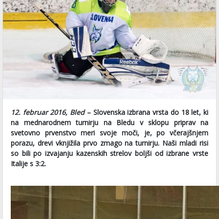
12. februar 2016, Bled
– Slovenska izbrana vrsta do 18 let, ki
na mednarodnem turnirju na Bledu v sklopu priprav na
svetovno prvenstvo meri svoje moči, je, po včerajšnjem
porazu, drevi vknjižila prvo zmago na turnirju. Naši mladi risi
so bili po izvajanju kazenskih strelov boljši od izbrane vrste
Italije s 3:2.