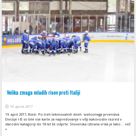
Velika zmaga mladih risov proti Italiji
19. aprila 2017
19. april 2017, Bled– Po treh tekmovalnih dneh svetovnega prvenstva
Divizije I-B so bile vse karte za napredovanje v višji kakovostni razred v
starostni kategoriji do 18 let še odprte. Slovenska izbrana vrsta je tako ... več
»