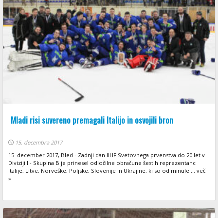
Mladi risi suvereno premagali Italijo in osvojili bron
15. decembra 2017
15. december 2017, Bled - Zadnji dan IIHF Svetovnega prvenstva do 20 let v
Diviziji I - Skupina B je prinesel odločilne obračune šestih reprezentanc
Italije, Litve, Norveške, Poljske, Slovenije in Ukrajine, ki so od minule ... več
»