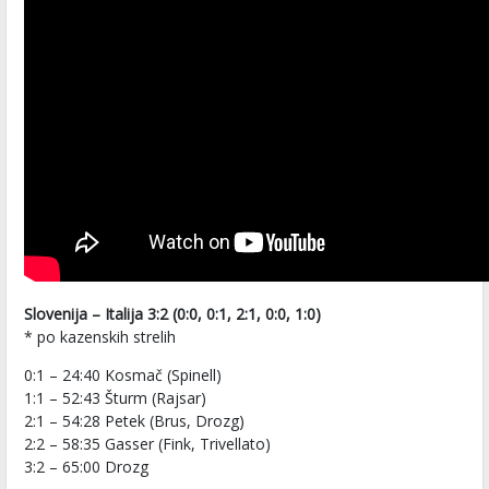
Slovenija – Italija 3:2 (0:0, 0:1, 2:1, 0:0, 1:0)
* po kazenskih strelih
0:1 – 24:40 Kosmač (Spinell)
1:1 – 52:43 Šturm (Rajsar)
2:1 – 54:28 Petek (Brus, Drozg)
2:2 – 58:35 Gasser (Fink, Trivellato)
3:2 – 65:00 Drozg