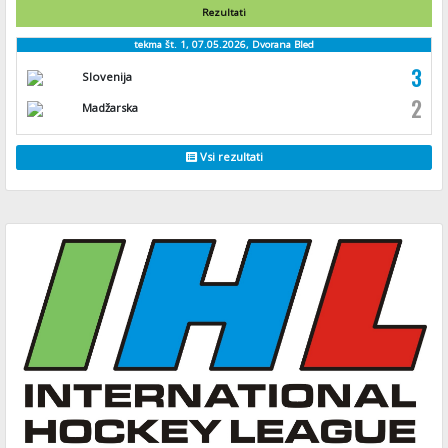
Rezultati
tekma št. 1, 07.05.2026, Dvorana Bled
3
Slovenija
2
Madžarska
Vsi rezultati