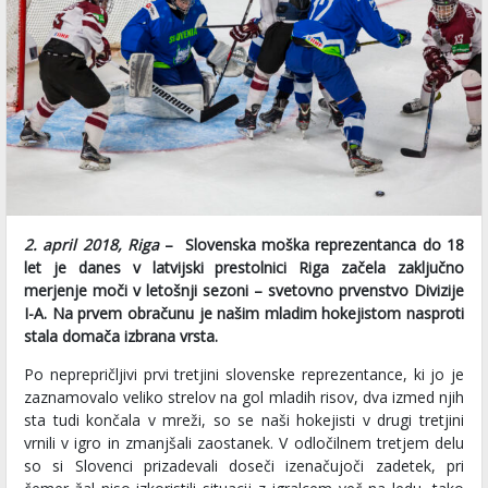
2. april 2018, Riga
– Slovenska moška reprezentanca do 18
let je danes v latvijski prestolnici Riga začela zaključno
merjenje moči v letošnji sezoni – svetovno prvenstvo Divizije
I-A. Na prvem obračunu je našim mladim hokejistom nasproti
stala domača izbrana vrsta.
Po neprepričljivi prvi tretjini slovenske reprezentance, ki jo je
zaznamovalo veliko strelov na gol mladih risov, dva izmed njih
sta tudi končala v mreži, so se naši hokejisti v drugi tretjini
vrnili v igro in zmanjšali zaostanek. V odločilnem tretjem delu
so si Slovenci prizadevali doseči izenačujoči zadetek, pri