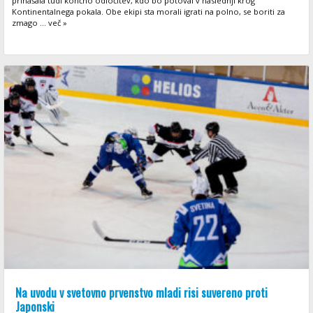
prinašala tudi končno odločitev, kdo bo potoval v naslednji krog
Kontinentalnega pokala. Obe ekipi sta morali igrati na polno, se boriti za
zmago ... več »
Na uvodu v svetovno prvenstvo mladi risi suvereno proti
Japonski