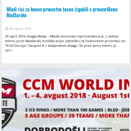
Mladi risi za konec prvenstva tesno izgubili s prvouvrščeno
Madžarsko
24. aprila 2016
24. april 2016, Asiago/Italija – Mlada slovenska reprezentanca je, z zadnjo
tekmo proti Madžarski, končala svojo udeležbo na Svetovnem prvenstvu do
18 let Divizije I Skupine B v italijanskem Asiagu. Še pred samo tekmo je ...
več »