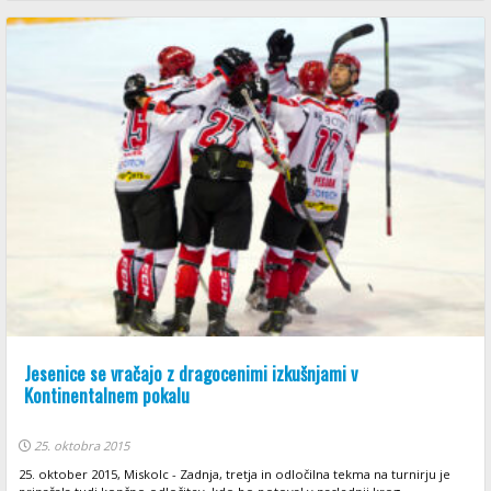
Jesenice se vračajo z dragocenimi izkušnjami v
Kontinentalnem pokalu
25. oktobra 2015
25. oktober 2015, Miskolc - Zadnja, tretja in odločilna tekma na turnirju je