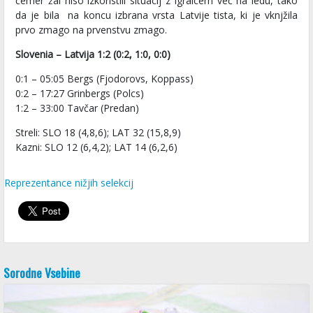
čemer žal niso izkoristili situacij z igralcem več na ledu, tako
da je bila na koncu izbrana vrsta Latvije tista, ki je vknjžila
prvo zmago na prvenstvu zmago.
Slovenia – Latvija 1:2 (0:2, 1:0, 0:0)
0:1 – 05:05 Bergs (Fjodorovs, Koppass)
0:2 – 17:27 Grinbergs (Polcs)
1:2 – 33:00 Tavčar (Predan)
Streli: SLO 18 (4,8,6); LAT 32 (15,8,9)
Kazni: SLO 12 (6,4,2); LAT 14 (6,2,6)
Reprezentance nižjih selekcij
Sorodne Vsebine