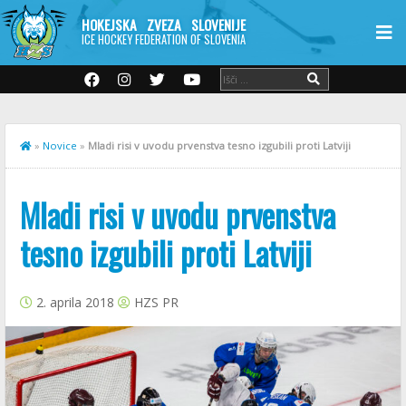
HOKEJSKA ZVEZA SLOVENIJE
ICE HOCKEY FEDERATION OF SLOVENIA
»
Novice
»
Mladi risi v uvodu prvenstva tesno izgubili proti Latviji
Mladi risi v uvodu prvenstva
tesno izgubili proti Latviji
2. aprila 2018
HZS PR