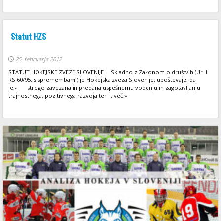
Statut HZS
25. februarja 2012
STATUT HOKEJSKE ZVEZE SLOVENIJE Skladno z Zakonom o društvih (Ur. l.
RS 60/95, s spremembami) je Hokejska zveza Slovenije, upoštevaje, da
je,- strogo zavezana in predana uspešnemu vodenju in zagotavljanju
trajnostnega, pozitivnega razvoja ter ... več »