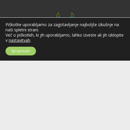
Piškotke uporabljamo za zagotavljanje najboljše izkušnje na
naši spletni strani.
Več o piškotkih, ki jih uporabljamo, lahko izveste ali jih izklopite
v
nastavitvah
.
Sprejemam
Hokejska zveza Slovenije
Hokejska zveza Slovenije (HZS) je krovna športna organizacija na področju
hokeja v Sloveniji. Organizira tekmovanja v različnih domačih in
mednarodnih hokejskih ligah in pokalih; pod njenim okriljem delujejo tudi
slovenske hokejske reprezentance.
Celovška cesta 25
SI-1000 Ljubljana
Tel: +386 51 270 500
E-mail:
hzs@hokejska-zveza.si