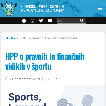
HOKEJSKA ZVEZA SLOVENIJE
ICE HOCKEY FEDERATION OF SLOVENIA
»
Novice
»
HPP o pravnih in finančnih vidikih v športu
HPP o pravnih in finančnih
vidikih v športu
24. septembra 2019
HZS PR