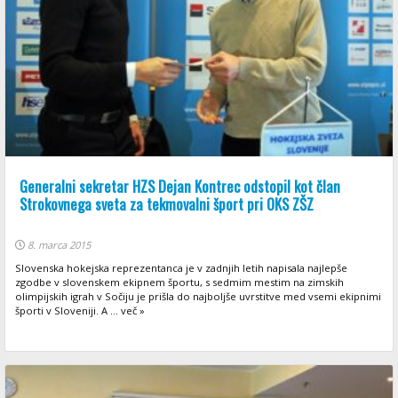
Generalni sekretar HZS Dejan Kontrec odstopil kot član
Strokovnega sveta za tekmovalni šport pri OKS ZŠZ
8. marca 2015
Slovenska hokejska reprezentanca je v zadnjih letih napisala najlepše
zgodbe v slovenskem ekipnem športu, s sedmim mestim na zimskih
olimpijskih igrah v Sočiju je prišla do najboljše uvrstitve med vsemi ekipnimi
športi v Sloveniji. A ... več »