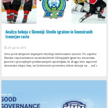
Analiza hokeja v Sloveniji: število igralcev in licenciranih
trenerjev raste
29. aprila 2015
Smo pred sklepnim dejanjem letošnje tekmovalne sezone. Po uspehu
članske reprezentance na lanskoletnih Olimpijskih igrah bo slovenska
javnost s precejšnjim pričakovanjem spremljala, že drugo leto zapored
slovensko ekipo leta, na Svetovnem prvenstvu elitne divizije na ... več »