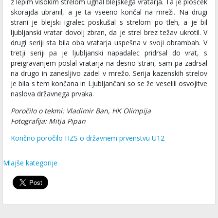
z lepim visokim strelom ugnal blejskega vratarja. Ta je plošček
skorajda ubranil, a je ta vseeno končal na mreži. Na drugi
strani je blejski igralec poskušal s strelom po tleh, a je bil
ljubljanski vratar dovolj zbran, da je strel brez težav ukrotil. V
drugi seriji sta bila oba vratarja uspešna v svoji obrambah. V
tretji seriji pa je ljubljanski napadalec pridrsal do vrat, s
preigravanjem poslal vratarja na desno stran, sam pa zadrsal
na drugo in zanesljivo zadel v mrežo. Serija kazenskih strelov
je bila s tem končana in Ljubljančani so se že veselili osvojitve
naslova državnega prvaka.
Poročilo o tekmi: Vladimir Ban, HK Olimpija
Fotografija: Mitja Pipan
Končno poročilo HZS o državnem prvenstvu U12
Mlajše kategorije