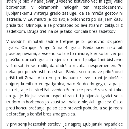
strani je bilo v nadaljevanju vseeno bistveno več in zgolj veliki
borbenosti v obrambnih nalogah ter razpoloženemu
ljubljanskemu vratarju gredo zasluge, da se mreža gostov ni
zatresla. V 29. minuti je do svoje priložnosti po daljšem času
prišla tudi Olimpija, a se protinapad po levi strani ni zaključil z
zadetkom. Druga tretjina se je tako končala brez zadetkov.
V uvodnih minutah zadnje tretjine je bil ponovno izključen
Igralec Olimpije. V igri 5 na 4 igralci Bleda sicer niso bili
posebej nevarni, a vseeno so bile to minute, kjer so bili več pri
ploščku domači igralci in kjer so morali Ljubljančani bistveno
več drsati in se truditi, da obdržijo rezultat nespremenjen. Po
nekaj pol-priložnostih na strani Bleda, so do prave priložnosti
prišli tudi Zmaji. V hitrem protinapadu z leve strani je plošček
najprej krenil do enega igralca, nato še do drugega, ta pa je
ustrelil, a je bil strel žal izveden že malce preveč s strani, tako
da ga je blejski vratar uspel ubraniti. Ljubljanski igralci so s
trudom in borbenostjo zaustavili nalete blejskih igralcev. Čisto
proti koncu srečanja, pa so celo prevzeli pobudo, a se je redni
del srečanja končal brez zmagovalca.
V prvi seriji kazenskih strelov je najprej Ljubljanski napadalec