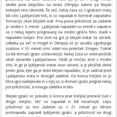
sledila prva izključitev na strani Olimpije, katere pa blejski
hokejisti niso izkoristili. Še več, nekaj časa so z igralcem manj
bili celo Ljubljančani tisti, ki so napadali in formirali napadalno
formacijo okoli blejskih vrat. Prva prava priložnost za zadetek
je sledila v 5. minuti Ljubljanski napadalci so krenili v napad in
se z nekaj lepimi preigravanji na sredini igrišča hitro znašli v
napadalni tretjini. Prvi strel na gol je blejski vratar še ubranil,
odbitka pa več ni mogel in Olimpija se je veselila zgodnjega
vodstva. V 10. minuti smo videli nov prekršek Zmajev. Tokrat
so bili domači igralci učinkovitejši. Nekaj časa so vrteli plošček
okoli obrambe Ljubljančanov. Sledil je močan strel z modre
črte, ki ga je ljubljanski vratar sicer ubranil, a je plošček zletel
preko gola, kjer ga je dobil blejski napadalec, ki je zadrsal pred
Ljubljanska vrata in dosegel zadetek. Do konca tretjine se je
hitra igra nadaljevala in v njej so si domači igralci priigrali nekaj
pol-priložnosti, a novega zadetka ni bilo.
Blejski igralci so pobudo iz konca prve tretjine prenesli tudi v
drugo tretjino. Več so napadali in bili nevarnejši. Lepo
priložnost za nov zadetek so v 21. minuti po hitrem
protinapadu zapravili ljubljanski igralci, a priložnost na drugi