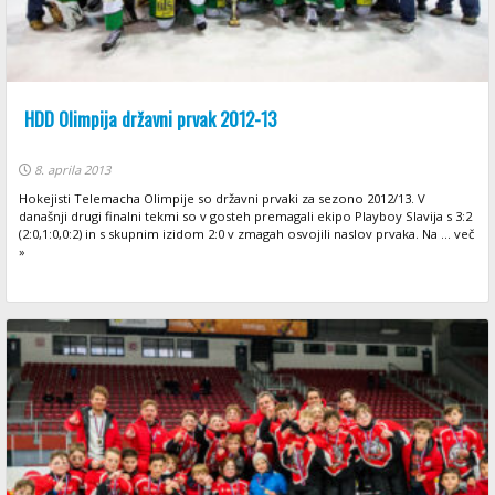
HDD Olimpija državni prvak 2012-13
8. aprila 2013
Hokejisti Telemacha Olimpije so državni prvaki za sezono 2012/13. V
današnji drugi finalni tekmi so v gosteh premagali ekipo Playboy Slavija s 3:2
(2:0,1:0,0:2) in s skupnim izidom 2:0 v zmagah osvojili naslov prvaka. Na ... več
»