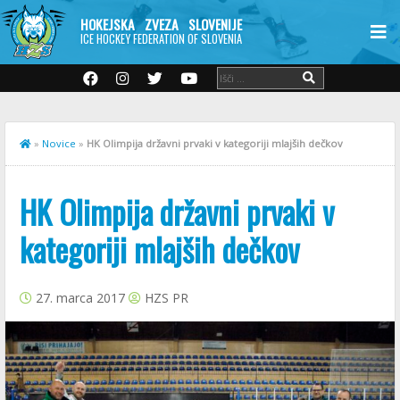
HOKEJSKA ZVEZA SLOVENIJE
ICE HOCKEY FEDERATION OF SLOVENIA
»
Novice
»
HK Olimpija državni prvaki v kategoriji mlajših dečkov
HK Olimpija državni prvaki v
kategoriji mlajših dečkov
27. marca 2017
HZS PR