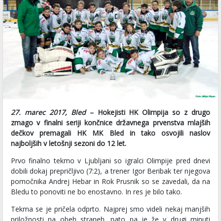
27. marec 2017, Bled
– Hokejisti HK Olimpija so z drugo
zmago v finalni seriji končnice državnega prvenstva mlajših
dečkov premagali HK MK Bled in tako osvojili naslov
najboljših v letošnji sezoni do 12 let.
Prvo finalno tekmo v Ljubljani so igralci Olimpije pred dnevi
dobili dokaj prepričljivo (7:2), a trener Igor Beribak ter njegova
pomočnika Andrej Hebar in Rok Prusnik so se zavedali, da na
Bledu to ponoviti ne bo enostavno. In res je bilo tako.
Tekma se je pričela odprto. Najprej smo videli nekaj manjših
priložnosti na obeh straneh, nato pa je že v drugi minuti