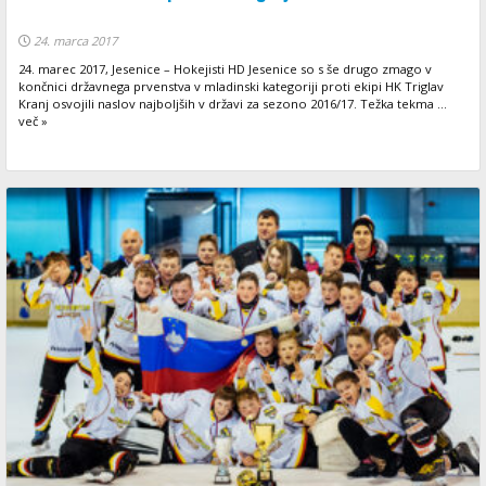
24. marca 2017
24. marec 2017, Jesenice – Hokejisti HD Jesenice so s še drugo zmago v
končnici državnega prvenstva v mladinski kategoriji proti ekipi HK Triglav
Kranj osvojili naslov najboljših v državi za sezono 2016/17. Težka tekma ...
več »