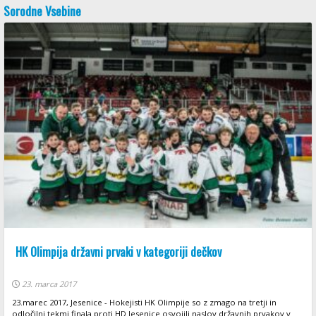
Sorodne Vsebine
HK Olimpija državni prvaki v kategoriji dečkov
23. marca 2017
23.marec 2017, Jesenice - Hokejisti HK Olimpije so z zmago na tretji in
odločilni tekmi finala proti HD Jesenice osvojili naslov državnih prvakov v