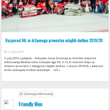
Razpored IHL in državnega prvenstva mlajših dečkov 2019/20
5. julija 2019
5. julij 2019, Ljubljana – Hokejska zveza Slovenije je določila razpored
tekmovanja Mednarodne hokejske lige IHL U-13, ki obenem šteje za
državno prvenstvo v kategoriji mlajših dečkov, v sezoni 2019/20, v katerem
bodo nastopala moštva naslednjih ... več »
Zamenjaj tekmovanje
Friendly Men