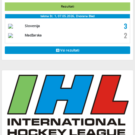
Rezultati
tekma št. 1, 07.05.2026, Dvorana Bled
3
Slovenija
2
Madžarska
Vsi rezultati