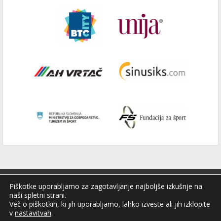
Piškotke uporabljamo za zagotavljanje najboljše izkušnje na
naši spletni strani.
Več o piškotkih, ki jih uporabljamo, lahko izveste ali jih izklopite
v
nastavitvah
.