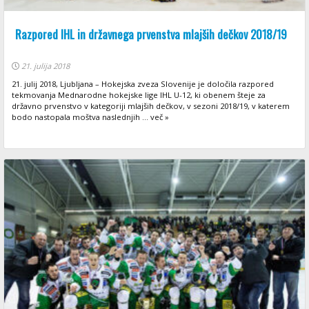
Razpored IHL in državnega prvenstva mlajših dečkov 2018/19
21. julija 2018
21. julij 2018, Ljubljana – Hokejska zveza Slovenije je določila razpored
tekmovanja Mednarodne hokejske lige IHL U-12, ki obenem šteje za
državno prvenstvo v kategoriji mlajših dečkov, v sezoni 2018/19, v katerem
bodo nastopala moštva naslednjih ... več »