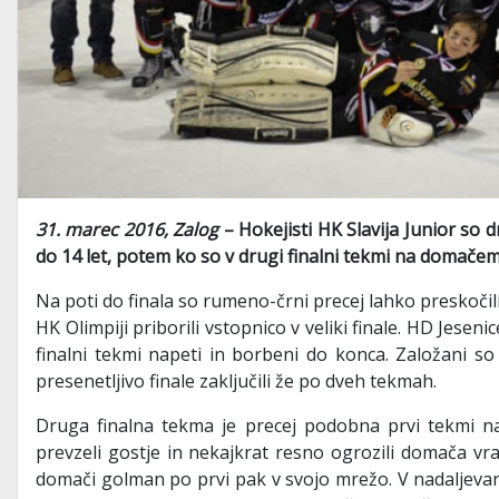
31. marec 2016, Zalog
– Hokejisti HK Slavija Junior so d
do 14 let, potem ko so v drugi finalni tekmi na domačem
Na poti do finala so rumeno-črni precej lahko preskočili
HK Olimpiji priborili vstopnico v veliki finale. HD Jesen
finalni tekmi napeti in borbeni do konca. Založani so
presenetljivo finale zaključili že po dveh tekmah.
Druga finalna tekma je precej podobna prvi tekmi n
prevzeli gostje in nekajkrat resno ogrozili domača vrat
domači golman po prvi pak v svojo mrežo. V nadaljevanj