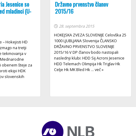
ia Jesenice so
Državno prvenstvo članov
ed mladinci (U-
2015/16
28. septembra 2015
HOKEJSKA ZVEZA SLOVENIJE Celovška 25
1000 LJUBLJANA Slovenija ČLANSKO
ce – Hokejisti HD
DRŽAVNO PRVENSTVO SLOVENIJE
 zmago na tretji
2015/16 V DP članov bodo nastopali
ce tekmovanja v
naslednji klubi: HDD Sij Acroni Jesenice
ev Mednarodne
HDD Telemach Olimpija Hk Triglav Hk
 ki obenem šteje za
Celje Hk MK Bled Hk ... več »
proti ekipi HDK
lov slovenskih