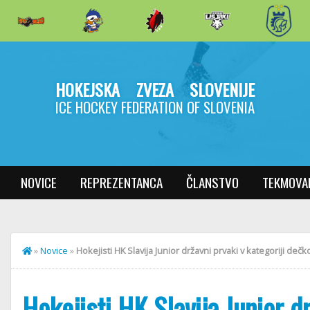
HOKEJSKA ZVEZA SLOVENIJE
ICE HOCKEY FEDERATION OF SLOVENIA
NOVICE
REPREZENTANCA
ČLANSTVO
TEKMOVA
»
Novice
»
Hokejisti HK Slavija Junior državni prvaki v kategoriji dečk
Hokejisti HK Slavija Junior dr