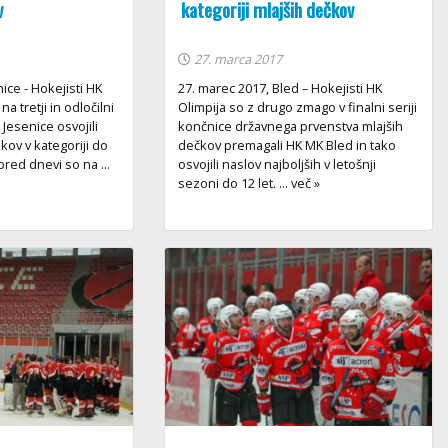
v
kategoriji mlajših dečkov
27. marca 2017
ice - Hokejisti HK
27. marec 2017, Bled – Hokejisti HK
a tretji in odločilni
Olimpija so z drugo zmago v finalni seriji
 Jesenice osvojili
končnice državnega prvenstva mlajših
kov v kategoriji do
dečkov premagali HK MK Bled in tako
 pred dnevi so na ...
osvojili naslov najboljših v letošnji
sezoni do 12 let. ... več »