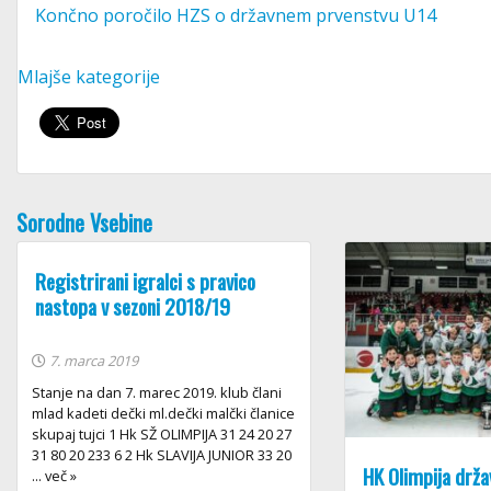
Končno poročilo HZS o državnem prvenstvu U14
Mlajše kategorije
Sorodne Vsebine
Registrirani igralci s pravico
nastopa v sezoni 2018/19
7. marca 2019
Stanje na dan 7. marec 2019. klub člani
mlad kadeti dečki ml.dečki malčki članice
skupaj tujci 1 Hk SŽ OLIMPIJA 31 24 20 27
31 80 20 233 6 2 Hk SLAVIJA JUNIOR 33 20
HK Olimpija držav
... več »