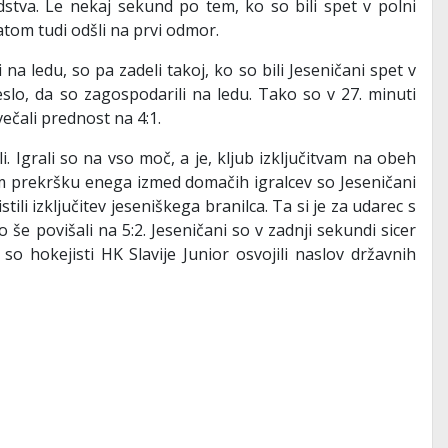
odstva. Le nekaj sekund po tem, ko so bili spet v polni
tatom tudi odšli na prvi odmor.
na ledu, so pa zadeli takoj, ko so bili Jeseničani spet v
slo, da so zagospodarili na ledu. Tako so v 27. minuti
ečali prednost na 4:1.
. Igrali so na vso moč, a je, kljub izključitvam na obeh
 prekršku enega izmed domačih igralcev so Jeseničani
tili izključitev jeseniškega branilca. Ta si je za udarec s
še povišali na 5:2. Jeseničani so v zadnji sekundi sicer
so hokejisti HK Slavije Junior osvojili naslov državnih