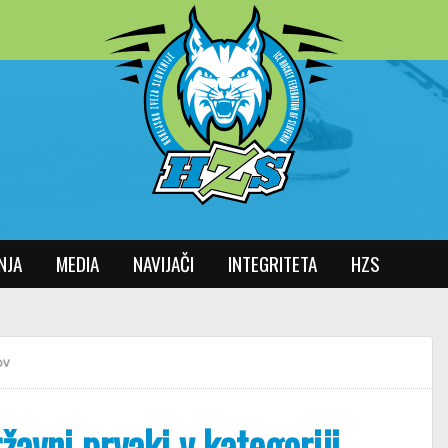
NJA
MEDIA
NAVIJAČI
INTEGRITETA
HZS
ov
žavni prvaki v kategoriji