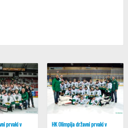
ni prvaki v
HK Olimpija državni prvaki v