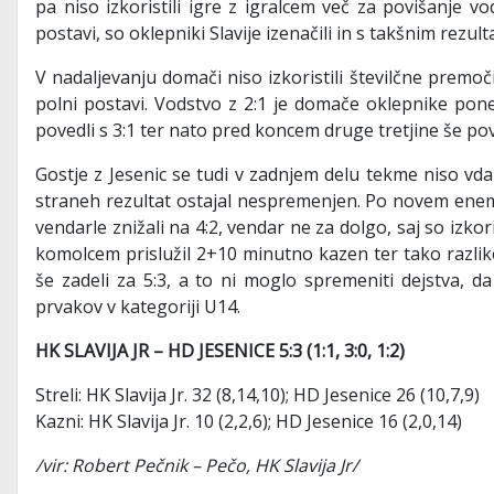
pa niso izkoristili igre z igralcem več za povišanje v
postavi, so oklepniki Slavije izenačili in s takšnim rezul
V nadaljevanju domači niso izkoristili številčne premoči 
polni postavi. Vodstvo z 2:1 je domače oklepnike pone
povedli s 3:1 ter nato pred koncem druge tretjine še pov
Gostje z Jesenic se tudi v zadnjem delu tekme niso vdali
straneh rezultat ostajal nespremenjen. Po novem enem
vendarle znižali na 4:2, vendar ne za dolgo, saj so izkoris
komolcem prislužil 2+10 minutno kazen ter tako razliko 
še zadeli za 5:3, a to ni moglo spremeniti dejstva, da 
prvakov v kategoriji U14.
HK SLAVIJA JR – HD JESENICE 5:3 (1:1, 3:0, 1:2)
Streli: HK Slavija Jr. 32 (8,14,10); HD Jesenice 26 (10,7,9)
Kazni: HK Slavija Jr. 10 (2,2,6); HD Jesenice 16 (2,0,14)
/vir: Robert Pečnik – Pečo, HK Slavija Jr/