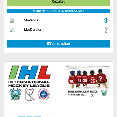
Rezultati
tekma št. 1, 07.05.2026, Dvorana Bled
3
Slovenija
2
Madžarska
Vsi rezultati