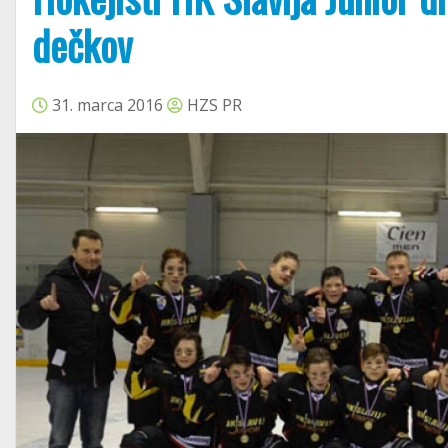
dečkov
31. marca 2016
HZS PR