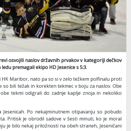
revi osvojili naslov državnih prvakov v kategoriji dečkov
 ledu premagali ekipo HD Jesenice s 5:3.
 HK Maribor, nato pa so si v zelo težkem polfinalu proti
ice so bili težak in korekten tekmec v boju za naslov. Obe
 obe tekmi odigrali do zadnje kaplje znoja in nekoliko
a Jesenicah. Po nekajminutnem otipavanju so pobudo
a. Pritisk je obrodil sadove v šesti minuti, ko je moral
u je bilo nekaj priložnosti na obeh straneh, Jeseničani