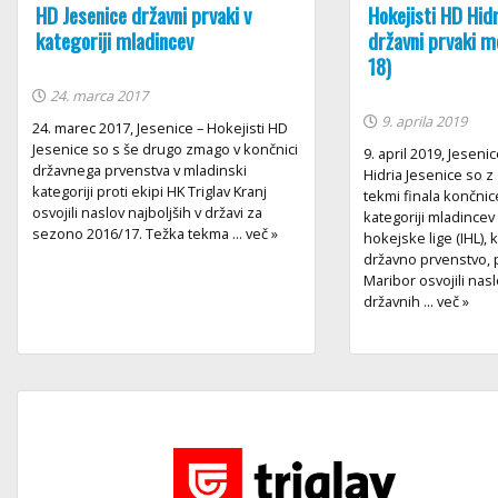
HD Jesenice državni prvaki v
Hokejisti HD Hidr
kategoriji mladincev
državni prvaki m
18)
24. marca 2017
9. aprila 2019
24. marec 2017, Jesenice – Hokejisti HD
Jesenice so s še drugo zmago v končnici
9. april 2019, Jeseni
državnega prvenstva v mladinski
Hidria Jesenice so z
kategoriji proti ekipi HK Triglav Kranj
tekmi finala končni
osvojili naslov najboljših v državi za
kategoriji mladinc
sezono 2016/17. Težka tekma ... več »
hokejske lige (IHL),
državno prvenstvo, 
Maribor osvojili nas
državnih ... več »