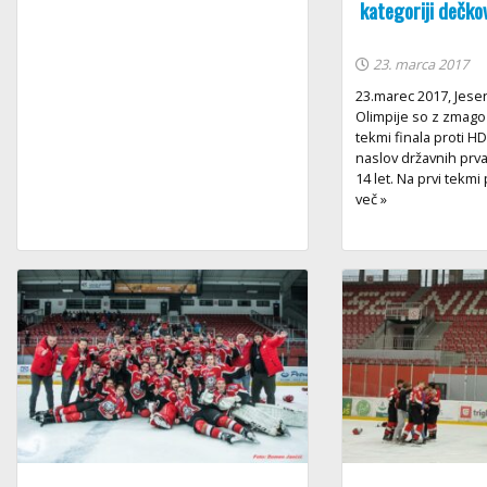
kategoriji dečko
23. marca 2017
23.marec 2017, Jesen
Olimpije so z zmago n
tekmi finala proti HD
naslov državnih prva
14 let. Na prvi tekmi
več »