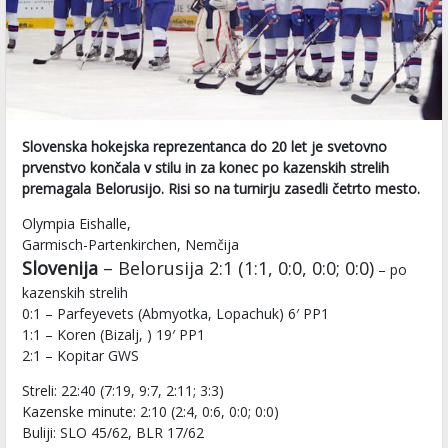
Slovenska hokejska reprezentanca do 20 let je svetovno
prvenstvo končala v stilu in za konec po kazenskih strelih
premagala Belorusijo. Risi so na turnirju zasedli četrto mesto.
Olympia Eishalle,
Garmisch-Partenkirchen, Nemčija
Slovenija
– Belorusija 2:1 (1:1, 0:0, 0:0; 0:0)
– po
kazenskih strelih
0:1 – Parfeyevets (Abmyotka, Lopachuk) 6′ PP1
1:1 – Koren (Bizalj, ) 19′ PP1
2:1 – Kopitar GWS
Streli: 22:40 (7:19, 9:7, 2:11; 3:3)
Kazenske minute: 2:10 (2:4, 0:6, 0:0; 0:0)
Buliji: SLO 45/62, BLR 17/62