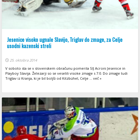
Jesenice visoko ugnale Slavijo, Triglav do zmage, za Celje
usodni kazenski streli
25. oktobra 2014
V soboto sta se v slovenskem obračunu pomerila SIJ Acroni Jesenice in
Playboy Slavija. Železarji so se veselili visoke zmage s 7:0. Do zmage tudi
Triglav iz Kranja, ki je bil boljši od Kitzbühel, Celje ... več »