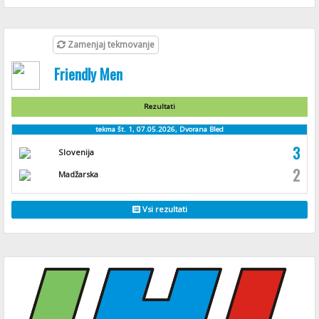
Zamenjaj tekmovanje
Friendly Men
Rezultati
tekma št. 1, 07.05.2026, Dvorana Bled
3
Slovenija
2
Madžarska
Vsi rezultati