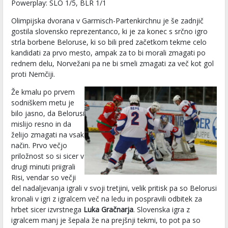
Powerplay: SLO 1/5, BLR 1/1
Olimpijska dvorana v Garmisch-Partenkirchnu je še zadnjič
gostila slovensko reprezentanco, ki je za konec s srčno igro
strla borbene Beloruse, ki so bili pred začetkom tekme celo
kandidati za prvo mesto, ampak za to bi morali zmagati po
rednem delu, Norvežani pa ne bi smeli zmagati za več kot gol
proti Nemčiji.
Že kmalu po prvem
sodniškem metu je
bilo jasno, da Belorusi
mislijo resno in da
želijo zmagati na vsak
način. Prvo večjo
priložnost so si sicer v
drugi minuti priigrali
Risi, vendar so večji
del nadaljevanja igrali v svoji tretjini, velik pritisk pa so Belorusi
kronali v igri z igralcem več na ledu in pospravili odbitek za
hrbet sicer izvrstnega
Luka Gračnarja
. Slovenska igra z
igralcem manj je šepala že na prejšnji tekmi, to pot pa so