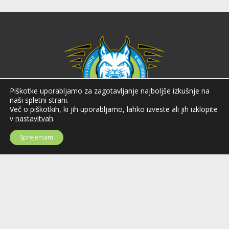
Piškotke uporabljamo za zagotavljanje najboljše izkušnje na
naši spletni strani.
Več o piškotkih, ki jih uporabljamo, lahko izveste ali jih izklopite
v
nastavitvah
.
Hokejska zveza Slovenije
Sprejemam
Hokejska zveza Slovenije (HZS) je krovna športna organizacija na področju
hokeja v Sloveniji. Organizira tekmovanja v različnih domačih in
mednarodnih hokejskih ligah in pokalih; pod njenim okriljem delujejo tudi
slovenske hokejske reprezentance.
Celovška cesta 25
SI-1000 Ljubljana
Tel: +386 51 270 500
E-mail:
hzs@hokejska-zveza.si