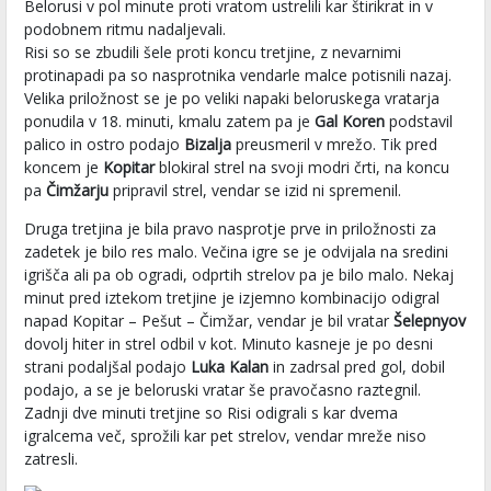
Belorusi v pol minute proti vratom ustrelili kar štirikrat in v
podobnem ritmu nadaljevali.
Risi so se zbudili šele proti koncu tretjine, z nevarnimi
protinapadi pa so nasprotnika vendarle malce potisnili nazaj.
Velika priložnost se je po veliki napaki beloruskega vratarja
ponudila v 18. minuti, kmalu zatem pa je
Gal Koren
podstavil
palico in ostro podajo
Bizalja
preusmeril v mrežo. Tik pred
koncem je
Kopitar
blokiral strel na svoji modri črti, na koncu
pa
Čimžarju
pripravil strel, vendar se izid ni spremenil.
Druga tretjina je bila pravo nasprotje prve in priložnosti za
zadetek je bilo res malo. Večina igre se je odvijala na sredini
igrišča ali pa ob ogradi, odprtih strelov pa je bilo malo. Nekaj
minut pred iztekom tretjine je izjemno kombinacijo odigral
napad Kopitar – Pešut – Čimžar, vendar je bil vratar
Šelepnyov
dovolj hiter in strel odbil v kot. Minuto kasneje je po desni
strani podaljšal podajo
Luka Kalan
in zadrsal pred gol, dobil
podajo, a se je beloruski vratar še pravočasno raztegnil.
Zadnji dve minuti tretjine so Risi odigrali s kar dvema
igralcema več, sprožili kar pet strelov, vendar mreže niso
zatresli.