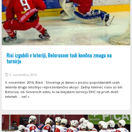
Risi izgubili v loteriji, Belorusom tudi končna zmaga na
turnirju
5. novembra 2016
5. november 2016, Bled - Slovenija je danes v pozno popoldanskih urah
sklenila drugo letošnjo reprezentančno akcijo. Zadnji tekmec risov so bili
Belorusi, ob Slovencih edini, ki na blejskem turnirju EIHC na prvih dveh
tekmah ... več »