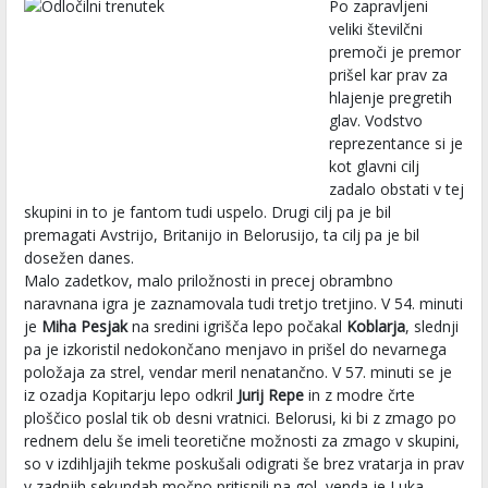
Po zapravljeni
veliki številčni
premoči je premor
prišel kar prav za
hlajenje pregretih
glav. Vodstvo
reprezentance si je
kot glavni cilj
zadalo obstati v tej
skupini in to je fantom tudi uspelo. Drugi cilj pa je bil
premagati Avstrijo, Britanijo in Belorusijo, ta cilj pa je bil
dosežen danes.
Malo zadetkov, malo priložnosti in precej obrambno
naravnana igra je zaznamovala tudi tretjo tretjino. V 54. minuti
je
Miha Pesjak
na sredini igrišča lepo počakal
Koblarja
, slednji
pa je izkoristil nedokončano menjavo in prišel do nevarnega
položaja za strel, vendar meril nenatančno. V 57. minuti se je
iz ozadja Kopitarju lepo odkril
Jurij Repe
in z modre črte
ploščico poslal tik ob desni vratnici. Belorusi, ki bi z zmago po
rednem delu še imeli teoretične možnosti za zmago v skupini,
so v izdihljajih tekme poskušali odigrati še brez vratarja in prav
v zadnjih sekundah močno pritisnili na gol, venda je Luka