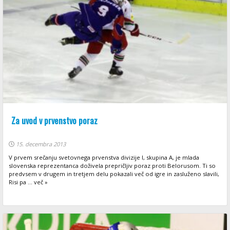
Za uvod v prvenstvo poraz
15. decembra 2013
V prvem srečanju svetovnega prvenstva divizije I, skupina A, je mlada
slovenska reprezentanca doživela prepričljiv poraz proti Belorusom. Ti so
predvsem v drugem in tretjem delu pokazali več od igre in zasluženo slavili,
Risi pa ... več »