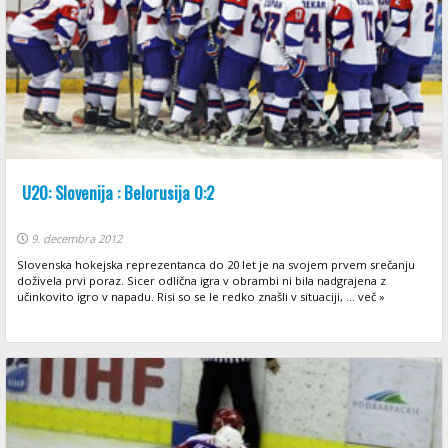
U20: Slovenija : Belorusija 0:2
9. decembra 2012
Slovenska hokejska reprezentanca do 20 let je na svojem prvem srečanju
doživela prvi poraz. Sicer odlična igra v obrambi ni bila nadgrajena z
učinkovito igro v napadu. Risi so se le redko znašli v situaciji, ... več »