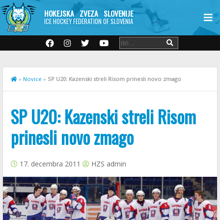
HOKEJSKA ZVEZA SLOVENIJE
ICE HOCKEY FEDERATION OF SLOVENIA
»
Novice
»
SP U20: Kazenski streli Risom prinesli novo zmago
SP U20: Kazenski streli Risom
prinesli novo zmago
17. decembra 2011
HZS admin