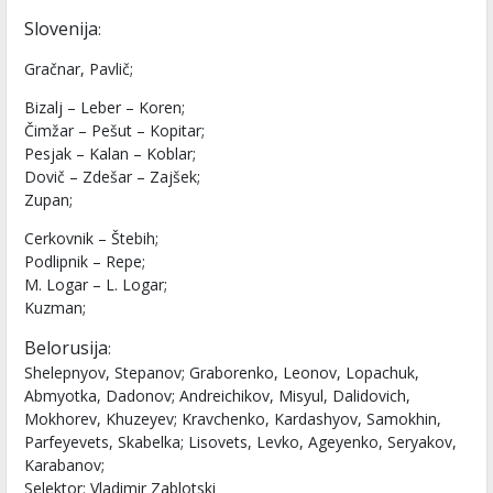
Slovenija
:
Gračnar, Pavlič;
Bizalj – Leber – Koren;
Čimžar – Pešut – Kopitar;
Pesjak – Kalan – Koblar;
Dovič – Zdešar – Zajšek;
Zupan;
Cerkovnik – Štebih;
Podlipnik – Repe;
M. Logar – L. Logar;
Kuzman;
Belorusija
:
Shelepnyov, Stepanov; Graborenko, Leonov, Lopachuk,
Abmyotka, Dadonov; Andreichikov, Misyul, Dalidovich,
Mokhorev, Khuzeyev; Kravchenko, Kardashyov, Samokhin,
Parfeyevets, Skabelka; Lisovets, Levko, Ageyenko, Seryakov,
Karabanov;
Selektor: Vladimir Zablotski