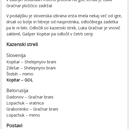
Gračnar ploščico zadržal.
V podaljšku je slovenska izbrana vrsta imela nekaj več od igre,
drsali so bolje in hitreje od nasprotnika, odločilnega zadetka
pa le ni bilo. Odločili so kazenski streli, Luka Gračnar je vnovič
zaklenil, Gašper Kopitar pa odločil v četrti seriji.
Kazenski streli
Slovenija
Kopitar – Shelepnyov brani
Zdešar – Shelepnyov brani
Štebih – mimo
Kopitar – GOL
Belorusija
Dadonov – Gračnar brani
Lopachuk – vratnica
Graborenko – Gračnar brani
Lopachuk – mimo
Postavi