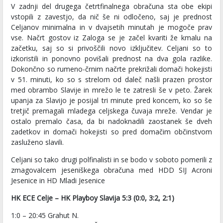
V zadnji del drugega četrtfinalnega obračuna sta obe ekipi
vstopili z zavestjo, da nič še ni odločeno, saj je prednost
Celjanov minimalna in v dvajsetih minutah je mogoče prav
vse. Načrt gostov iz Zaloga se je začel kvariti že kmalu na
začetku, saj so si privoščili novo izključitev. Celjani so to
izkoristili in ponovno povišali prednost na dva gola razlike.
Dokončno so rumeno-črnim načrte prekrižali domači hokejisti
v 51. minuti, ko so s strelom od daleč našli prazen prostor
med obrambo Slavije in mrežo le te zatresli še v peto. Žarek
upanja za Slavijo je posijal tri minute pred koncem, ko so še
tretjič premagali mladega celjskega čuvaja mreže. Vendar je
ostalo premalo časa, da bi nadoknadili zaostanek še dveh
zadetkov in domači hokejisti so pred domačim občinstvom
zasluženo slavili.
Celjani so tako drugi polfinalisti in se bodo v soboto pomerili z
zmagovalcem jeseniškega obračuna med HDD SIJ Acroni
Jesenice in HD Mladi Jesenice
HK ECE Celje – HK Playboy Slavija 5:3 (0:0, 3:2, 2:1)
1:0 – 20:45 Grahut N.