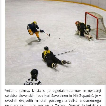
Večerna tekma, ki sta si jo ogledala tudi novi in nekdanji
selektor slovenskih risov Kari Savolainen in Nik Zupančič, je v
uvodnih dvajsetih minutah postregla z veliko enosmernega
prometa proti golu gostov iz Zaloga. Domači hokejisti so