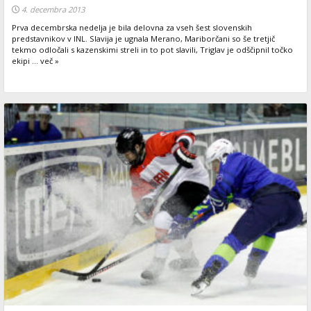
4. decembra 2013
Prva decembrska nedelja je bila delovna za vseh šest slovenskih
predstavnikov v INL. Slavija je ugnala Merano, Mariborčani so še tretjič
tekmo odločali s kazenskimi streli in to pot slavili, Triglav je odščipnil točko
ekipi ... več »