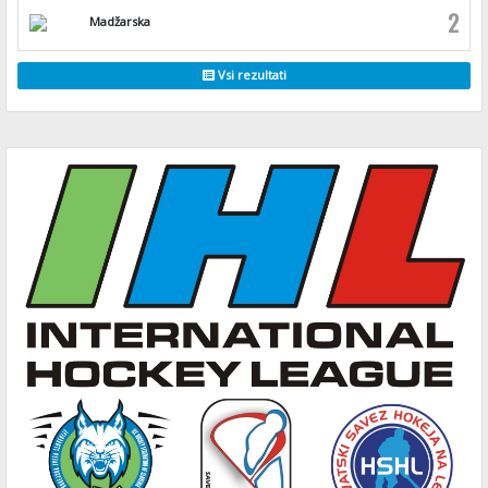
2
Madžarska
Vsi rezultati