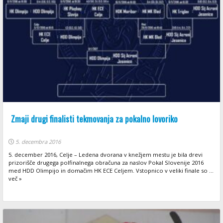
Zmaji drugi finalisti tekmovanja za pokalno lovoriko
5. decembra 2016
5. december 2016, Celje – Ledena dvorana v knežjem mestu je bila drevi
prizorišče drugega polfinalnega obračuna za naslov Pokal Slovenije 2016
med HDD Olimpijo in domačim HK ECE Celjem. Vstopnico v veliki finale so ...
več »