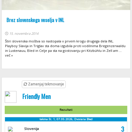
Brez slovenskega veselja v INL
15. novembra 2014
Štiri slovenska moštva so nastopala v prvem krogu drugega dela INL.
Playboy Slavija in Triglav sta doma izgubila proti vodilnima Bregenzerwaldu
in Lustenauu, Bled in Celje pa sta na gostovanju pri Kitzbühlu in Zell am ...
več »
Zamenjaj tekmovanje
Friendly Men
Rezultati
tekma št. 1, 07.05.2026, Dvorana Bled
3
Slovenija