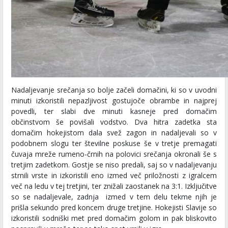
Nadaljevanje srečanja so bolje začeli domačini, ki so v uvodni
minuti izkoristili nepazljivost gostujoče obrambe in najprej
povedli, ter slabi dve minuti kasneje pred domačim
občinstvom še povišali vodstvo. Dva hitra zadetka sta
domačim hokejistom dala svež zagon in nadaljevali so v
podobnem slogu ter številne poskuse še v tretje premagati
čuvaja mreže rumeno-črnih na polovici srečanja okronali še s
tretjim zadetkom. Gostje se niso predali, saj so v nadaljevanju
strnili vrste in izkoristili eno izmed več priložnosti z igralcem
več na ledu v tej tretjini, ter znižali zaostanek na 3:1. Izključitve
so se nadaljevale, zadnja izmed v tem delu tekme njih je
prišla sekundo pred koncem druge tretjine. Hokejisti Slavije so
izkoristili sodniški met pred domačim golom in pak bliskovito