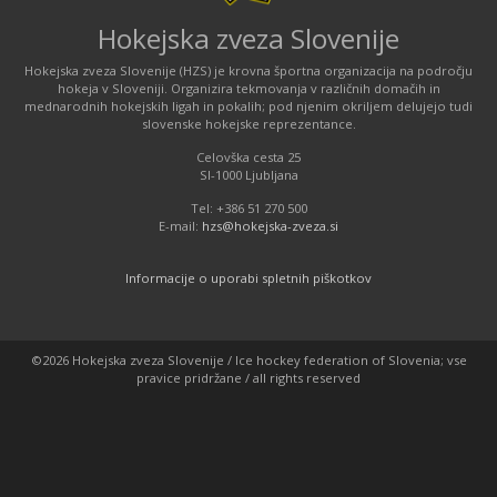
Hokejska zveza Slovenije
Hokejska zveza Slovenije (HZS) je krovna športna organizacija na področju
hokeja v Sloveniji. Organizira tekmovanja v različnih domačih in
mednarodnih hokejskih ligah in pokalih; pod njenim okriljem delujejo tudi
slovenske hokejske reprezentance.
Celovška cesta 25
SI-1000 Ljubljana
Tel: +386 51 270 500
E-mail:
hzs@hokejska-zveza.si
Informacije o uporabi spletnih piškotkov
©2026 Hokejska zveza Slovenije / Ice hockey federation of Slovenia; vse
pravice pridržane / all rights reserved