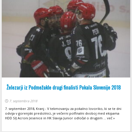
Železarji iz Podmežakle drugi finalisti Pokala Slovenije 2018
7. septembra 2018
7. september 2018, Kranj - V tekmovanju za pokalno lovoriko, ki se te dni
odvija v gorenjski prestolnici, je večerni polfinalni dvoboj med ekipama
HDD SIJ Acroni Jesenice in HK Slavija Junior odločal o drugem ... več »