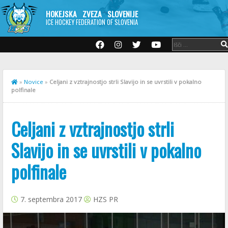
HOKEJSKA ZVEZA SLOVENIJE
ICE HOCKEY FEDERATION OF SLOVENIA
»
Novice
»
Celjani z vztrajnostjo strli Slavijo in se uvrstili v pokalno
polfinale
Celjani z vztrajnostjo strli
Slavijo in se uvrstili v pokalno
polfinale
7. septembra 2017
HZS PR