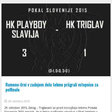
Rumeno-črni v zadnjem delu tekme priigrali vstopnico za
polfinale
29. oktobra 2015
29. oktober 2015, Zalog – Triglavani so pred nocojšnjo tekmo Pokala
Slovenije 2015 zapisali, da si želijo polfinalni obračun z Ebel-ligašem v