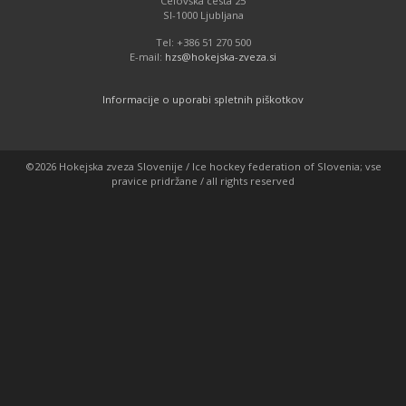
Celovška cesta 25
SI-1000 Ljubljana
Tel: +386 51 270 500
E-mail:
hzs@hokejska-zveza.si
Informacije o uporabi spletnih piškotkov
©2026 Hokejska zveza Slovenije / Ice hockey federation of Slovenia; vse
pravice pridržane / all rights reserved