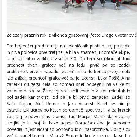
Železarji praznih rok iz vikenda gostovanj (foto: Drago Cvetanovič
Trd boj večer pred tem je na Jeseničanih pustil nekaj posledic
in prva polovica prve tretjine je bila v znamenju domače ekipe,
ki je kaj hitro vodila z visokih 3:0. Ob tem so izkoristili tudi
prednost dveh igralcev več na ledu, prvič pa so zadeli
praktično v prvem napadu. Jeseničani so do konca prvega dela
izid znižali, prednost igralca več pa je izkoristil Luka Tošič. A na
začetku drugega dela so domači spet pobegnili na velike tri
zadetke naskoka. Železarji so strnili vrste in v treh minutah in
pol zadeli kar trikrat, izid pa je bil prvič izenačen. Zadeli so
Sašo Rajsar, Aleš Remar in Jaka Ankerst. Nalet Jesenic je
ustavila izključitev po kateri so domači spet vodili, a za kratek
čas, saj je power play izkoristil tudi Marjan Manfreda. V zadnji
tretjini je bil boj še kako napet. Domača ekipa je ponovno
povedla in Jesneičani so ponovno lovili nasprotnika. Ob igralcu
več je zadel branilec Matevž Erman in ko je kazalo, da se bo