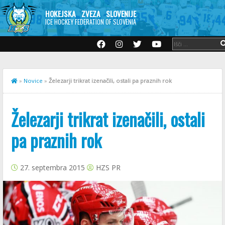
HOKEJSKA ZVEZA SLOVENIJE
ICE HOCKEY FEDERATION OF SLOVENIA
»
Novice
»
Železarji trikrat izenačili, ostali pa praznih rok
Železarji trikrat izenačili, ostali
pa praznih rok
27. septembra 2015
HZS PR