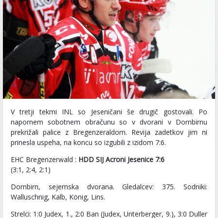
V tretji tekmi INL so Jeseničani še drugič gostovali. Po
napornem sobotnem obračunu so v dvorani v Dornbirnu
prekrižali palice z Bregenzeraldom. Revija zadetkov jim ni
prinesla uspeha, na koncu so izgubili z izidom 7:6.
EHC Bregenzerwald :
HDD SIJ Acroni Jesenice 7:6
(3:1, 2:4, 2:1)
Dornbirn, sejemska dvorana. Gledalcev: 375. Sodniki:
Walluschnig, Kalb, König, Lins.
Strelci: 1:0 Judex, 1., 2:0 Ban (Judex, Unterberger, 9.), 3:0 Duller