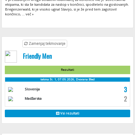
ekipama, ki sta še kandidata za nastop v končnici, spodletelo na gostovanjih.
Bregenzerwald, ki je visoko ugnal Slavijo, si je že pred tem zagotovil
končnico, ... več »
Zamenjaj tekmovanje
Friendly Men
Rezultati
tekma št. 1, 07.05.2026, Dvorana Bled
3
Slovenija
2
Madžarska
Vsi rezultati