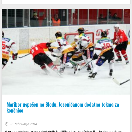
Maribor uspešen na Bledu, Jeseničanom dodatna tekma za
končnico
22. februarja 2014
V predzadnjem krogu dodatnih kvalifikacij za končnico INL je slovenskima