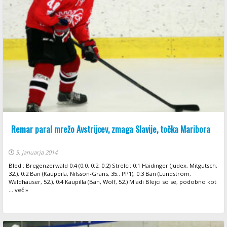
Remar paral mrežo Avstrijcev, zmaga Slavije, točka Maribora
5. januarja 2014
Bled : Bregenzerwald 0:4 (0:0, 0:2, 0:2) Strelci: 0:1 Haidinger (Judex, Mitgutsch,
32.), 0:2 Ban (Kauppila, Nilsson-Grans, 35., PP1), 0:3 Ban (Lundström,
Waldhauser, 52.), 0:4 Kaupilla (Ban, Wolf, 52.) Mladi Blejci so se, podobno kot
... več »