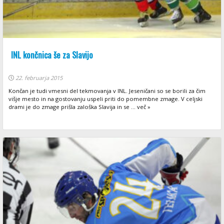
INL končnica še za Slavijo
22. februarja 2015
Končan je tudi vmesni del tekmovanja v INL. Jeseničani so se borili za čim
višje mesto in na gostovanju uspeli priti do pomembne zmage. V celjski
drami je do zmage prišla zaloška Slavija in se ... več »