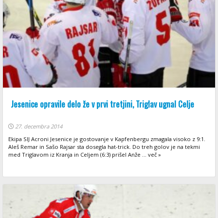
Jesenice opravile delo že v prvi tretjini, Triglav ugnal Celje
27. decembra 2014
Ekipa SIJ Acroni Jesenice je gostovanje v Kapfenbergu zmagala visoko z 9:1.
Aleš Remar in Sašo Rajsar sta dosegla hat-trick. Do treh golov je na tekmi
med Triglavom iz Kranja in Celjem (6:3) prišel Anže ... več »