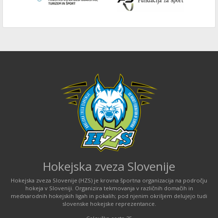
Hokejska zveza Slovenije
Hokejska zveza Slovenije (HZS) je krovna športna organizacija na področju
hokeja v Sloveniji. Organizira tekmovanja v različnih domačih in
mednarodnih hokejskih ligah in pokalih; pod njenim okriljem delujejo tudi
slovenske hokejske reprezentance.