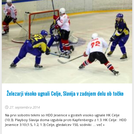
Železarji visoko ugnali Celje, Slavija v zadnjem delu ob točke
27. septembra 2014
Na prvi sobotni tekmi so HDD Jesenice v gosteh visoko ugnale HK Celje
(10:3). Playboy Slavija doma izgubila proti Kapfenbergu z 1:3. HK Celje : HDD
Jesenice 3:10 (1:5, 1:2, 1:3) Celje, gledalcev 150, sodniki: ... več »