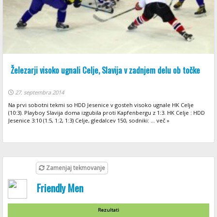
Železarji visoko ugnali Celje, Slavija v zadnjem delu ob točke
27. septembra 2014
Na prvi sobotni tekmi so HDD Jesenice v gosteh visoko ugnale HK Celje
(10:3). Playboy Slavija doma izgubila proti Kapfenbergu z 1:3. HK Celje : HDD
Jesenice 3:10 (1:5, 1:2, 1:3) Celje, gledalcev 150, sodniki: ... več »
Zamenjaj tekmovanje
Friendly Men
Rezultati