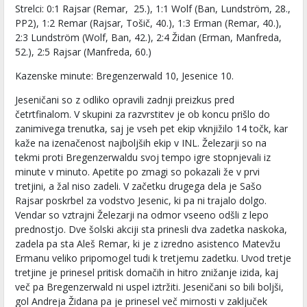
Strelci: 0:1 Rajsar (Remar, 25.), 1:1 Wolf (Ban, Lundström, 28.,
PP2), 1:2 Remar (Rajsar, Tošič, 40.), 1:3 Erman (Remar, 40.),
2:3 Lundström (Wolf, Ban, 42.), 2:4 Židan (Erman, Manfreda,
52.), 2:5 Rajsar (Manfreda, 60.)
Kazenske minute: Bregenzerwald 10, Jesenice 10.
Jeseničani so z odliko opravili zadnji preizkus pred
četrtfinalom. V skupini za razvrstitev je ob koncu prišlo do
zanimivega trenutka, saj je vseh pet ekip vknjižilo 14 točk, kar
kaže na izenačenost najboljših ekip v INL. Železarji so na
tekmi proti Bregenzerwaldu svoj tempo igre stopnjevali iz
minute v minuto. Apetite po zmagi so pokazali že v prvi
tretjini, a žal niso zadeli. V začetku drugega dela je Sašo
Rajsar poskrbel za vodstvo Jesenic, ki pa ni trajalo dolgo.
Vendar so vztrajni Železarji na odmor vseeno odšli z lepo
prednostjo. Dve šolski akciji sta prinesli dva zadetka naskoka,
zadela pa sta Aleš Remar, ki je z izredno asistenco Matevžu
Ermanu veliko pripomogel tudi k tretjemu zadetku. Uvod tretje
tretjine je prinesel pritisk domačih in hitro znižanje izida, kaj
več pa Bregenzerwald ni uspel iztržiti. Jeseničani so bili boljši,
gol Andreja Židana pa je prinesel več mirnosti v zaključek