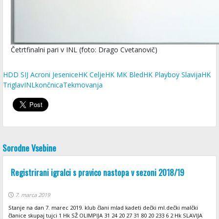
Četrtfinalni pari v INL (foto: Drago Cvetanovič)
HDD SIJ Acroni Jesenice
HK Celje
HK MK Bled
HK Playboy Slavija
HK
Triglav
INL
končnica
Tekmovanja
Sorodne Vsebine
Registrirani igralci s pravico nastopa v sezoni 2018/19
7. marca 2019
Stanje na dan 7. marec 2019. klub člani mlad kadeti dečki ml.dečki malčki
članice skupaj tujci 1 Hk SŽ OLIMPIJA 31 24 20 27 31 80 20 233 6 2 Hk SLAVIJA