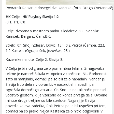
Povratnik Rajsar je dosegel dva zadetka (foto: Drago Cvetanovič)
HK Celje : HK Playboy Slavija 1:2
(0:1, 1:1, 0:0)
Celje, dvorana v mestnem parku. Gledalcev: 300. Sodniki:
Kamšek, Bergant, Čamdžić.
Strelci: 0:1 Snoj (Zdešar, Dovič, 13.), 0:2 Petrca (Čampa, 22.),
1:2 Kastelic (Ograjenšek, Jezovšek, 23.)
Kazenske minute: Celje 2, Slavija 8.
V Celju je bila odigrana zelo pomembna tekma. Zmagovalca
tekme je namreč čakala vstopnica v končnico INL. Borbenosti
zato ni manjkalo, domači pa so bili zelo napadalni. Vendar je
Slavija trdo delala v obrambi, v nasprotnih napadih pa
ogrožala domačega vratarja. Črt Snoj je na tak način prinesel
vodstvo gostom, ki je vzdržalo do konca prvega dela. Uvodne
minute druge tretjine so bile strelske. Najprej je Slavija
povedla za dva zadetka, Rok Petrca pa je bil uspešen pri tem,
domači pa so preko Nejca Kastelica zelo hitro odgovorili. V