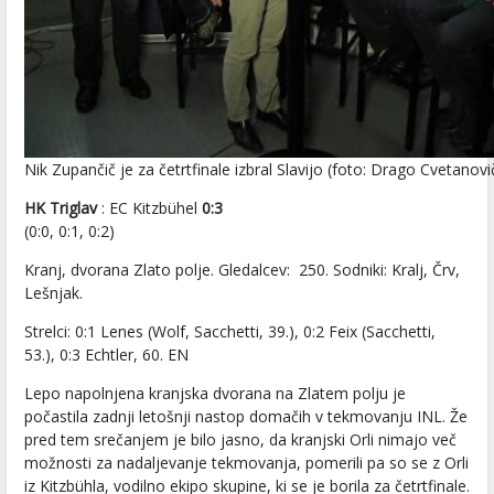
Nik Zupančič je za četrtfinale izbral Slavijo (foto: Drago Cvetanovi
HK Triglav
: EC Kitzbühel
0:3
(0:0, 0:1, 0:2)
Kranj, dvorana Zlato polje. Gledalcev: 250. Sodniki: Kralj, Črv,
Lešnjak.
Strelci: 0:1 Lenes (Wolf, Sacchetti, 39.), 0:2 Feix (Sacchetti,
53.), 0:3 Echtler, 60. EN
Lepo napolnjena kranjska dvorana na Zlatem polju je
počastila zadnji letošnji nastop domačih v tekmovanju INL. Že
pred tem srečanjem je bilo jasno, da kranjski Orli nimajo več
možnosti za nadaljevanje tekmovanja, pomerili pa so se z Orli
iz Kitzbühla, vodilno ekipo skupine, ki se je borila za četrtfinale.