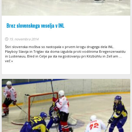
Brez slovenskega veselja v INL
15. novembra 2014
Štiri slovenska moštva so nastopala v prvem krogu drugega dela INL.
Playboy Slavija in Triglav sta doma izgubila proti vodilnima Bregenzerwaldu
in Lustenauu, Bled in Celje pa sta na gostovanju pri Kitzbühlu in Zell am ...
več »