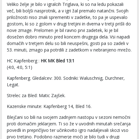
Veliko želje je bilo v igralcih Triglava, ki so na ledu pokazali
več, bili boljši nasprotnik, a v igri žal premalo natančni. Svojih
priložnosti niso znali spremeniti v zadetke, to pa je uspevalo
gostom, ki so z golom v drugi tretjini in dvema v tretji prišli do
nove zmage. Prelomen je bil ravno prvi zadetek, ki je bil
dosežen dobro minuto pred koncem drugega dela. Vsi napadi
domačih v tretjem delu so bili neuspešni, gosti pa so zadeli v
53. minuti, zmago pa potrdili z zadetkom v nebranjeno mrežo.
HC Kapfenberg :
HK MK Bled 13:1
(4:0, 4:0, 5:1)
Kapfenberg. Gledalcev: 300. Sodniki: Waluschnig, Durchner,
Legat.
Strelec za Bled: Matic Zajšek.
Kazenske minute: Kapfenberg 14, Bled 16.
Blejčani so bili na svojem zadnjem nastopu v sezoni nemočni
proti domačim jeklarjem. Ti so že v uvodnih minutah srečanja
povedli in prepričljivo ter učinkovito igro nadaljevali skozi vso
prvo tretjino. Podobno razmerje moči je bilo tudi v drugi