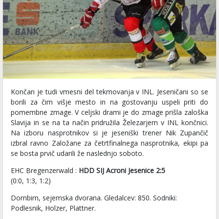
Končan je tudi vmesni del tekmovanja v INL. Jeseničani so se
borili za čim višje mesto in na gostovanju uspeli priti do
pomembne zmage. V celjski drami je do zmage prišla zaloška
Slavija in se na ta način pridružila Železarjem v INL končnici.
Na izboru nasprotnikov si je jeseniški trener Nik Zupančič
izbral ravno Založane za četrtfinalnega nasprotnika, ekipi pa
se bosta prvič udarili že naslednjo soboto.
EHC Bregenzerwald :
HDD SIJ Acroni Jesenice 2:5
(0:0, 1:3, 1:2)
Dornbirn, sejemska dvorana. Gledalcev: 850. Sodniki:
Podlesnik, Holzer, Plattner.