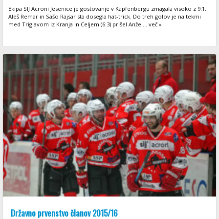
Ekipa SIJ Acroni Jesenice je gostovanje v Kapfenbergu zmagala visoko z 9:1.
Aleš Remar in Sašo Rajsar sta dosegla hat-trick. Do treh golov je na tekmi
med Triglavom iz Kranja in Celjem (6:3) prišel Anže ... več »
Državno prvenstvo članov 2015/16