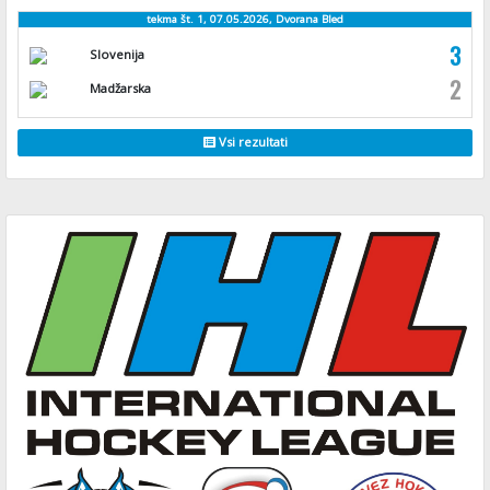
tekma št. 1, 07.05.2026, Dvorana Bled
3
Slovenija
2
Madžarska
Vsi rezultati