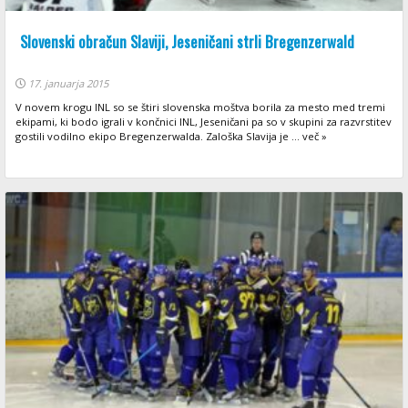
Slovenski obračun Slaviji, Jeseničani strli Bregenzerwald
17. januarja 2015
V novem krogu INL so se štiri slovenska moštva borila za mesto med tremi
ekipami, ki bodo igrali v končnici INL, Jeseničani pa so v skupini za razvrstitev
gostili vodilno ekipo Bregenzerwalda. Zaloška Slavija je ... več »