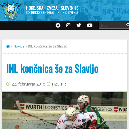
HOKEJSKA ZVEZA SLOVENIJE
ICE HOCKEY FEDERATION OF SLOVENIA
»
Novice
»
INL končnica še za Slavijo
INL končnica še za Slavijo
22. februarja 2015
HZS PR