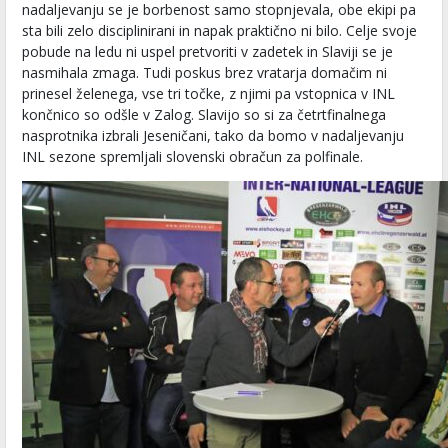
nadaljevanju se je borbenost samo stopnjevala, obe ekipi pa
sta bili zelo disciplinirani in napak praktično ni bilo. Celje svoje
pobude na ledu ni uspel pretvoriti v zadetek in Slaviji se je
nasmihala zmaga. Tudi poskus brez vratarja domačim ni
prinesel želenega, vse tri točke, z njimi pa vstopnica v INL
končnico so odšle v Zalog. Slavijo so si za četrtfinalnega
nasprotnika izbrali Jeseničani, tako da bomo v nadaljevanju
INL sezone spremljali slovenski obračun za polfinale.