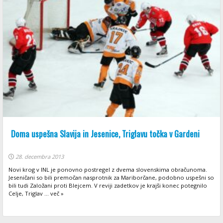
Doma uspešna Slavija in Jesenice, Triglavu točka v Gardeni
28. decembra 2013
Novi krog v INL je ponovno postregel z dvema slovenskima obračunoma.
Jeseničani so bili premočan nasprotnik za Mariborčane, podobno uspešni so
bili tudi Založani proti Blejcem. V reviji zadetkov je krajši konec potegnilo
Celje, Triglav ... več »