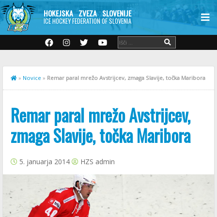
HOKEJSKA ZVEZA SLOVENIJE
ICE HOCKEY FEDERATION OF SLOVENIA
»
Novice
»
Remar paral mrežo Avstrijcev, zmaga Slavije, točka Maribora
Remar paral mrežo Avstrijcev,
zmaga Slavije, točka Maribora
5. januarja 2014
HZS admin