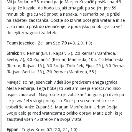
Mitja Sotlar, v 53. minuti pa je Marjan Kovačič povišal na 4:3.
Ko je že kazalo, da bodo Lisjaki zmagali, pa se jim je v 59.
minuti ob igralcu več pripetila napaka, Neumarkt pa je prišel
na zadetek zaostanka. Gostje so iz vrat potegnili vratarja in še
v isti minuti prišli do izenačenje, v podaljšku pa ob igralcu več
dosegli zmagoviti zadetek.
Team Jesenice
: Zell am See
7:0
(4:0, 2:0, 1:0)
Strelci:
1:0 Remar (Brus, Rajsar, 5.), 2:0 Remar (Manfreda,
Svete, 7.), 3:0 Zupančič (Remar, Manfreda, 10.), 4:0 Manfreda
(Remar, Rajsar, 16.), 5:0 Sodja (Dolinšek, Ejup, 29.), 6:0 Remar
(Rajsar, Berlisk, 38.), 7:0 Remar (Manfreda, 55.)
Navijači so na Jesenicah videli šov predvsem enega igralca.
Aleša Remarja. Tega hokejisti Zell am Seeja enostavno niso
uspeli zaustaviti. Nasprotniku je zabil kar štiri gole, pri dveh pa
se je znašel v vlogi podajalca. Sicer pa so se med strelce
vpisali še Anže Zupančič, Marjan Manfreda in Urban Sodja.
Svoje delo je med vratnicami z odliko opravil Matic Boh, ki je
zaustavil vseh 45 strelov na svoja vrata.
Eppan
: Triglav Kranj
5:1
(2:0, 2:1, 1:0)