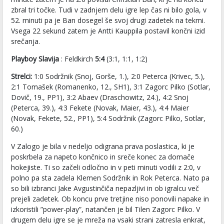
zbral tri točke. Tudi v zadnjem delu igre lep čas ni bilo gola, v
52. minuti pa je Ban dosegel še svoj drugi zadetek na tekmi.
Vsega 22 sekund zatem je Antti Kauppila postavil končni izid
srečanja.
Playboy Slavija
: Feldkirch
5:4
(3:1, 1:1, 1:2)
Strelci:
1:0 Sodržnik (Snoj, Gorše, 1.), 2:0 Peterca (Krivec, 5.),
2:1 Tomašek (Romanenko, 12., SH1), 3:1 Zagorc Pilko (Sotlar,
Dovič, 19., PP1), 3:2 Abaev (Draschowitz, 24.), 4:2 Snoj
(Peterca, 39.), 4:3 Fekete (Novak, Maier, 43.), 4:4 Maier
(Novak, Fekete, 52., PP1), 5:4 Sodržnik (Zagorc Pilko, Sotlar,
60.)
V Zalogo je bila v nedeljo odigrana prava poslastica, ki je
poskrbela za napeto končnico in sreče konec za domače
hokejiste. Ti so začeli odločno in v peti minuti vodili z 2:0, v
polno pa sta zadela Klemen Sodržnik in Rok Peterca. Nato pa
so bili izbranci Jake Avgustinčiča nepazljivi in ob igralcu več
prejeli zadetek. Ob koncu prve tretjine niso ponovili napake in
izkoristili ”power-play”, natančen je bil Tilen Zagorc Pilko. V
drugem delu igre se je mreža na vsaki strani zatresla enkrat,