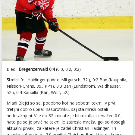
Bled :
Bregenzerwald 0:4
(0:0, 0:2, 0:2)
Strelci:
0:1 Haidinger (Judex, Mitgutsch, 32.), 0:2 Ban (Kauppila,
Nilsson-Grans, 35., PP1), 0:3 Ban (Lundström, Waldhauser,
52.), 0:4 Kaupilla (Ban, Wolf, 52.)
Mladi Blejci so se, podobno kot na sobotni tekmi, v prvi
tretjini dobro upirali nasprotniku, saj sta mreži ostali
nedotaknjeni. Vse do 32. minute je bil rezultat izenačen 0:0,
nato pa se je prvič na tekmi le zatresla mreža, gol so dosegli
aktualni prvaki, za katere je zadel Christian Haidinger. Tri
minute zatem je na 2:0 povišal Christian Ban, ki je na koncu