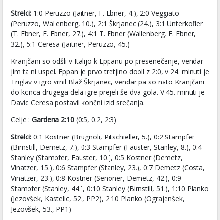
Strelci:
1:0 Peruzzo (Jaitner, F. Ebner, 4.), 2:0 Veggiato
(Peruzzo, Wallenberg, 10.), 2:1 Škrjanec (24.), 3:1 Unterkofler
(T. Ebner, F. Ebner, 27.), 4:1 T. Ebner (Wallenberg, F. Ebner,
32.), 5:1 Ceresa (Jaitner, Peruzzo, 45.)
Kranjčani so odšli v Italijo k Eppanu po presenečenje, vendar
jim ta ni uspel. Eppan je prvo tretjino dobil z 2:0, v 24. minuti je
Triglav v igro vrnil Blaž Škrjanec, vendar pa so nato Kranjčani
do konca drugega dela igre prejeli še dva gola. V 45. minuti je
David Ceresa postavil končni izid srečanja.
Celje :
Gardena 2:10
(0:5, 0.2, 2:3)
Strelci:
0:1 Kostner (Brugnoli, Pitschieller, 5.), 0:2 Stampfer
(Birnstill, Demetz, 7.), 0:3 Stampfer (Fauster, Stanley, 8.), 0:4
Stanley (Stampfer, Fauster, 10.), 0:5 Kostner (Demetz,
Vinatzer, 15.), 0:6 Stampfer (Stanley, 23.), 0:7 Demetz (Costa,
Vinatzer, 23.), 0:8 Kostner (Senoner, Demetz, 42.), 0:9
Stampfer (Stanley, 44.), 0:10 Stanley (Birnstill, 51.), 1:10 Planko
(Jezovšek, Kastelic, 52., PP2), 2:10 Planko (Ograjenšek,
Jezovšek, 53., PP1)