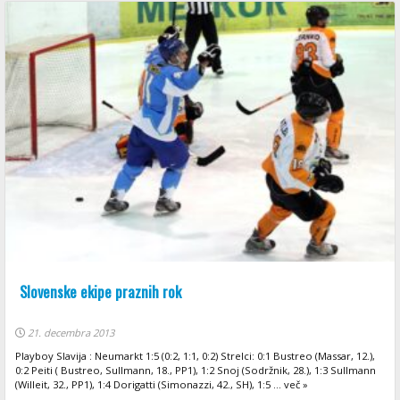
Slovenske ekipe praznih rok
21. decembra 2013
Playboy Slavija : Neumarkt 1:5 (0:2, 1:1, 0:2) Strelci: 0:1 Bustreo (Massar, 12.),
0:2 Peiti ( Bustreo, Sullmann, 18., PP1), 1:2 Snoj (Sodržnik, 28.), 1:3 Sullmann
(Willeit, 32., PP1), 1:4 Dorigatti (Simonazzi, 42., SH), 1:5 ... več »