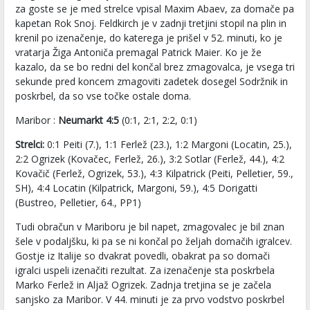
za goste se je med strelce vpisal Maxim Abaev, za domače pa
kapetan Rok Snoj. Feldkirch je v zadnji tretjini stopil na plin in
krenil po izenačenje, do katerega je prišel v 52. minuti, ko je
vratarja Žiga Antoniča premagal Patrick Maier. Ko je že
kazalo, da se bo redni del končal brez zmagovalca, je vsega tri
sekunde pred koncem zmagoviti zadetek dosegel Sodržnik in
poskrbel, da so vse točke ostale doma.
Maribor :
Neumarkt 4:5
(0:1, 2:1, 2:2, 0:1)
Strelci:
0:1 Peiti (7.), 1:1 Ferlež (23.), 1:2 Margoni (Locatin, 25.),
2:2 Ogrizek (Kovačec, Ferlež, 26.), 3:2 Sotlar (Ferlež, 44.), 4:2
Kovačič (Ferlež, Ogrizek, 53.), 4:3 Kilpatrick (Peiti, Pelletier, 59.,
SH), 4:4 Locatin (Kilpatrick, Margoni, 59.), 4:5 Dorigatti
(Bustreo, Pelletier, 64., PP1)
Tudi obračun v Mariboru je bil napet, zmagovalec je bil znan
šele v podaljšku, ki pa se ni končal po željah domačih igralcev.
Gostje iz Italije so dvakrat povedli, obakrat pa so domači
igralci uspeli izenačiti rezultat. Za izenačenje sta poskrbela
Marko Ferlež in Aljaž Ogrizek. Zadnja tretjina se je začela
sanjsko za Maribor. V 44. minuti je za prvo vodstvo poskrbel