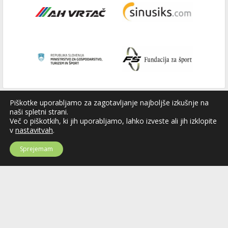
Piškotke uporabljamo za zagotavljanje najboljše izkušnje na
naši spletni strani.
Več o piškotkih, ki jih uporabljamo, lahko izveste ali jih izklopite
v
nastavitvah
.
Sprejemam