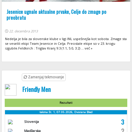
Jesenice ugnale aktualne prvake, Celje do zmage po
preobratu
22. decembra 2013
Nedelja je bila za slovenske klube v ligi INL uspešnejša kot sobota. Zmage sta
se veselili ekipi Team Jesenice in Celja. Preostale ekipe so v 23. krogu
izgubile.Feldkirch : Triglav Kranj 9:3 (1:1, 5:0, 3:2) ... več »
Zamenjaj tekmovanje
Friendly Men
Rezultati
tekma št. 1, 07.05.2026, Dvorana Bled
3
Slovenija
2
Madžarska