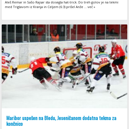
Aleš Remar in Sašo Rajsar sta dosegla hat-trick. Do treh golov je na tekmi
med Triglavom iz Kranja in Celjem (6:3) prišel Anže ... več »
Maribor uspešen na Bledu, Jeseničanom dodatna tekma za
končnico