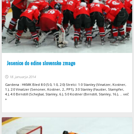
Jesenice do edine slovenske zmage
18. januarja 2014
Gardena : HKMK Bled 8:0 (5:0, 1:0, 2:0) Strelci: 1:0 Stanley (Vinatzer, Kostner,
1.), 2:0 Vinatzer (Senoner, Kostner, 2., PP1), 3:0 Stanley (Fauster, Stampfer,
4.), 4:0 Birnstill (Schejbal, Stanley, 6.), 5:0 Kostner (Birnstill, Stanley, 16.), ... več
»