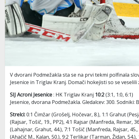
V dvorani Podmežakla sta se na prvi tekmi polfinala sl
Jesenice in Triglav Kranj. Domači hokejisti so se veselili
SIJ Acroni Jesenice
: HK Triglav Kranj
10:2
(3:1, 1:0, 6:1)
Jesenice, dvorana Podmežakla. Gledalcev: 300. Sodniki: 
Strelci:
0:1 Čimžar (Grošelj, Hočevar, 8.), 1:1 Grahut (Pesj
(Rajsar, Tošič, 19., PP2), 4:1 Rajsar (Manfreda, Remar, 3
(Lahajnar, Grahut, 44.), 7:1 Tošič (Manfreda, Rajsar, 45., 
(Ahačič M., Kalan, 50.), 9:2 Terlikar (Tarman, Židan, 54.),