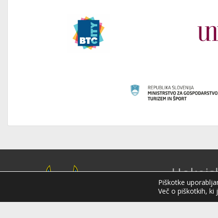
Hokejs
Piškotke uporabljam
Sloveni
Več o piškotkih, ki 
Hokejska zveza 
organizacija na 