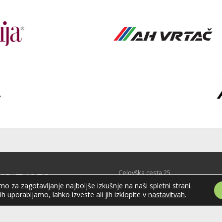
ka zveza
Celovška cesta 25
SI-1000 Ljubljana
o za zagotavljanje najboljše izkušnje na naši spletni strani.
je
jih uporabljamo, lahko izveste ali jih izklopite v
nastavitvah
.
Tel: +386 51 270 500
E-mail:
hzs@hokejska-zveza.si
Slovenije (HZS) je krovna športna
področju hokeja v Sloveniji.