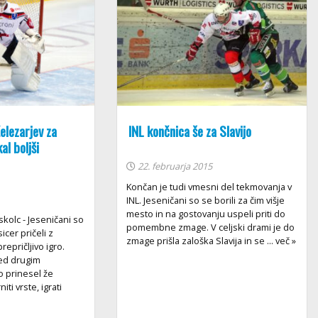
elezarjev za
INL končnica še za Slavijo
al boljši
22. februarja 2015
Končan je tudi vmesni del tekmovanja v
INL. Jeseničani so se borili za čim višje
mesto in na gostovanju uspeli priti do
skolc - Jeseničani so
pomembne zmage. V celjski drami je do
icer pričeli z
zmage prišla zaloška Slavija in se ... več »
epričljivo igro.
red drugim
o prinesel že
iti vrste, igrati