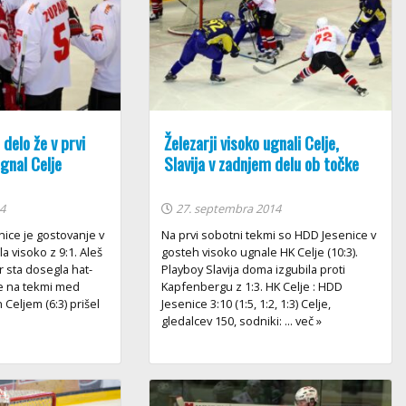
 delo že v prvi
Železarji visoko ugnali Celje,
ugnal Celje
Slavija v zadnjem delu ob točke
4
27. septembra 2014
enice je gostovanje v
Na prvi sobotni tekmi so HDD Jesenice v
 visoko z 9:1. Aleš
gosteh visoko ugnale HK Celje (10:3).
 sta dosegla hat-
Playboy Slavija doma izgubila proti
 je na tekmi med
Kapfenbergu z 1:3. HK Celje : HDD
n Celjem (6:3) prišel
Jesenice 3:10 (1:5, 1:2, 1:3) Celje,
gledalcev 150, sodniki: ... več »