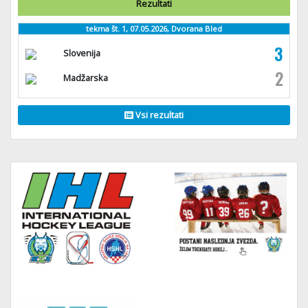
Rezultati
tekma št. 1, 07.05.2026, Dvorana Bled
3
Slovenija
2
Madžarska
Vsi rezultati