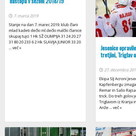
nastopa v sezoni 2018/19
7. marca 2019
Stanje na dan 7. marec 2019. klub člani
mlad kadeti dečki ml.dečki malčki članice
skupaj tujci 1 Hk SŽ OLIMPIJA 31 24 20 27
31 80 20 233 6 2 Hk SLAVIJA JUNIOR 33 20
Jesenice opravile
... več »
tretjini, Triglav 
27. decembra 201
Ekipa SIJ Acroni Jes
Kapfenbergu zmagala
Remar in Sašo Rajsar
trick. Do treh golov
Triglavom iz Kranja i
Anže ... več »