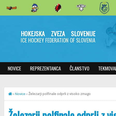
HOKEJSKA ZVEZA SLOVENIJE
ICE HOCKEY FEDERATION OF SLOVENIA
NOVICE
REPREZENTANCA
ČLANSTVO
TEKMOVA
»
Novice
»
Železarji polfinale odprli z visoko zmago
Železarji polfinale odprli z 