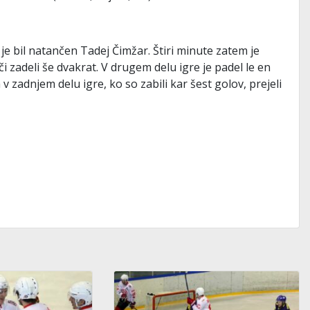
 je bil natančen Tadej Čimžar. Štiri minute zatem je
i zadeli še dvakrat. V drugem delu igre je padel le en
v zadnjem delu igre, ko so zabili kar šest golov, prejeli