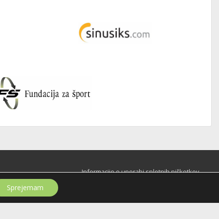
Informacije o uporabi spletnih piškotkov
Sprejemam