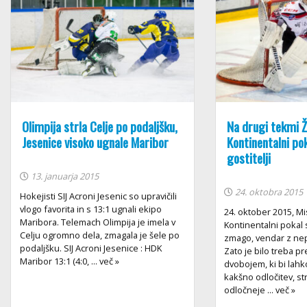
Olimpija strla Celje po podaljšku,
Na drugi tekmi Ž
Jesenice visoko ugnale Maribor
Kontinentalni pok
gostitelji
13. januarja 2015
24. oktobra 2015
Hokejisti SIJ Acroni Jesenic so upravičili
vlogo favorita in s 13:1 ugnali ekipo
24. oktober 2015, Mi
Maribora. Telemach Olimpija je imela v
Kontinentalni pokal s
Celju ogromno dela, zmagala je šele po
zmago, vendar z nepr
podaljšku. SIJ Acroni Jesenice : HDK
Zato je bilo treba p
Maribor 13:1 (4:0, ... več »
dvobojem, ki bi lahk
kakšno odločitev, strn
odločneje ... več »