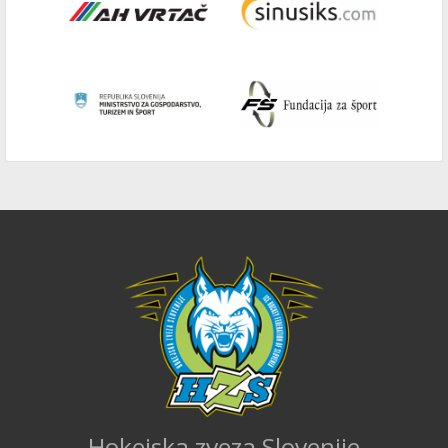
Hokejska zveza Slovenije