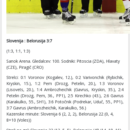
Slovenija : Belorusija 3:7
(1:3, 1:1, 1:3)
Sanok Arena. Gledalcev: 100. Sodniki: Pitoscia (ZDA), Hlavaty
(CZE), Piragič (CRO)
Strelci: 0:1 Voronov (Kogalev, 12.), 0:2 Varivonchik (Rybichik,
Kryskin, 15.), 1:2 Pem (Drozg, Petelin, 20.), 1:3 Voronov
(Lisovets, 20.), 1:4 Ambrozheichik (Gavrus, Kryskin, 35.), 2:4
Petelin (Drozg, Pem, 36., PP1), 2:5 Kirechko (43.), 2:6 Gavrus
(Karakulko, 55., SH1), 3:6 Potočnik (Podrekar, Uduč, 55., PP1),
3:7 Gavrus (Ambrozheichik, Karakulko, 56.)
Kazenske minute: Slovenija 6 (2, 2, 2), Belorusija 22 (0, 4,
8+10 (Voles))