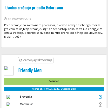
Uvodno srečanje pripadlo Belorusom
14. decembra 2014
Prvo srečanje na svetovnem prvenstvu je vedno nekaj posebnega, morda
gre celo za najtežje srečanje, saj ti dober nastop lahko da veliko energije za
ostala srečanja. Belorusi so uvodne minute krenili odločneje od Slovencev.
Mladi ... več »
Zamenjaj tekmovanje
Friendly Men
Rezultati
tekma št. 1, 07.05.2026, Dvorana Bled
3
Slovenija
2
Madžarska