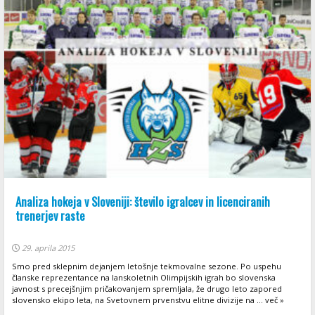
Analiza hokeja v Sloveniji: število igralcev in licenciranih
trenerjev raste
29. aprila 2015
Smo pred sklepnim dejanjem letošnje tekmovalne sezone. Po uspehu
članske reprezentance na lanskoletnih Olimpijskih igrah bo slovenska
javnost s precejšnjim pričakovanjem spremljala, že drugo leto zapored
slovensko ekipo leta, na Svetovnem prvenstvu elitne divizije na ... več »