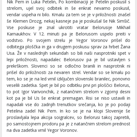
Nik Pem in Luka Petelin, Po kombinaciji je Petelin poskusil s
strelom, ujel svoj odbitek in še enkrat nevarno poskusil,
vendar uspeha ni bilo. Kmalu za tem se je v priložnosti znašel
še Klemen Drozg, nekaj kasneje pa je poskušal še Nik Simšič.
Vse poskuse je znal ukrotiti vratar Belorusije Mikhail
Karnaukhov. V 12. minuti pa je Belorusom uspelo preiti v
vodstvo. Po svojem strelu je Yegor Voronov prišel do
odbitega ploščka in ga v drugem poskusu sprav za hrbet Žana
Usa. Že v naslednjih sekundah so bili naši nasprotniki spet v
lepi priložnosti, napadalec Belorusov pa je bil ustavljen s
prekrškom. Slovenci so se odločno branili in nasprotnik ni
prišel do priložnosti za nevaren strel. Vendar so se kmalu po
tem, ko se je na led vrnil izključen slovenski branilec, ponovno
veselili zadetka. Spet je bil po odbitku prvi pri ploščici Belorus,
to pot Igor Varivonchik, z natančnim strelom v zgornji desni
kot pa je bil Us še enkrat premagan. Risi se niso ustavili in
napadali vse do zadnjih trenutkov srečanja, ko je po podaji
Petelina zadel Nik Pem. In ko se je na klopi Slovenije še
proslavljala lepa akcija soigralcev, so Belorusi takoj zapretili,
po samostojnem prodoru pa je z natančnim strelom prednost
na dva zadetka vrnil Yegor Voronov.