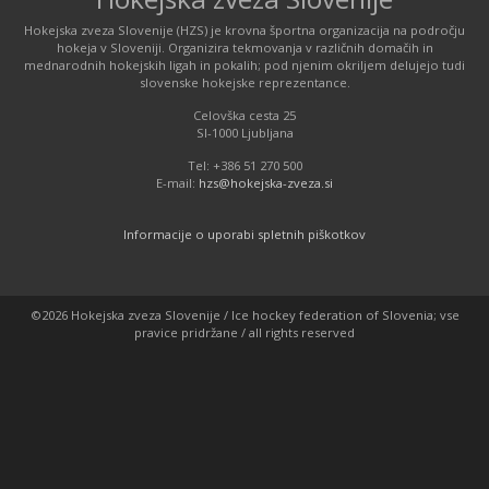
Hokejska zveza Slovenije (HZS) je krovna športna organizacija na področju
hokeja v Sloveniji. Organizira tekmovanja v različnih domačih in
mednarodnih hokejskih ligah in pokalih; pod njenim okriljem delujejo tudi
slovenske hokejske reprezentance.
Celovška cesta 25
SI-1000 Ljubljana
Tel: +386 51 270 500
E-mail:
hzs@hokejska-zveza.si
Informacije o uporabi spletnih piškotkov
©2026 Hokejska zveza Slovenije / Ice hockey federation of Slovenia; vse
pravice pridržane / all rights reserved