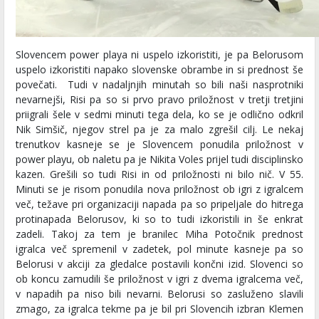
Slovencem power playa ni uspelo izkoristiti, je pa Belorusom
uspelo izkoristiti napako slovenske obrambe in si prednost še
povečati. Tudi v nadaljnjih minutah so bili naši nasprotniki
nevarnejši, Risi pa so si prvo pravo priložnost v tretji tretjini
priigrali šele v sedmi minuti tega dela, ko se je odlično odkril
Nik Simšič, njegov strel pa je za malo zgrešil cilj. Le nekaj
trenutkov kasneje se je Slovencem ponudila priložnost v
power playu, ob naletu pa je Nikita Voles prijel tudi disciplinsko
kazen. Grešili so tudi Risi in od priložnosti ni bilo nič. V 55.
Minuti se je risom ponudila nova priložnost ob igri z igralcem
več, težave pri organizaciji napada pa so pripeljale do hitrega
protinapada Belorusov, ki so to tudi izkoristili in še enkrat
zadeli. Takoj za tem je branilec Miha Potočnik prednost
igralca več spremenil v zadetek, pol minute kasneje pa so
Belorusi v akciji za gledalce postavili končni izid. Slovenci so
ob koncu zamudili še priložnost v igri z dvema igralcema več,
v napadih pa niso bili nevarni. Belorusi so zasluženo slavili
zmago, za igralca tekme pa je bil pri Slovencih izbran Klemen