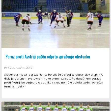
Poraz proti Avstriji pušča odprto vprašanje obstanka
19. decembra 2013
Slovenska mlada reprezentanca bo bila še trd boj za obstanek v skupini A
divizije I, drugem svetovnem hokejskem razredu. Po današnjem porazu
proti Avstriji bo verjetno o potniku v skupino nižje odločal zadnji obračun
turnirja ... več »