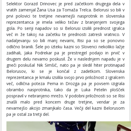
Selektor Gorazd Drinovec je pred začetkom drugega dela v
vratih zamenjal Žana Usa za Tomaža Trelca. Belorusi so bili v
prvi polovici te tretjine nevarnejši nasprotnik in slovenska
reprezentanca je imela veliko težav z branjenjem svojega
gola. Po seriji napadov so si Belorusi izsilili prednost igralca
več in že takoj na začetku te prednosti zatresli vratnico. V
nadaljevanju so bili manj nevarni, Risi pa so se ponovno
odlično branili. Šele po izteku kazni so Slovenci nekoliko lažje
zadihali, Jaka Podrekar pa je prestregel podajo in prvič v
drugem delu nevarno poskusil. Že v naslednjem napadu je v
gneči poskušal Nik Simšič, nato pa je sledil hiter protinapad
Belorusov, ki se je končal z zadetkom. Slovenska
reprezentanca je kmalu izsilila svojo prvo priložnost z igralcem
več, odlična poteza Pema in Drozga pa je povsem izigrala
obrambo nasprotnika, tako da je Luka Petelin plošček
pospravil v nebranjeno mrežo. V podobni priložnosti so se Risi
znašli malo pred koncem druge tretjine, vendar je za
nevarnejšo akcijo zmanjkalo časa. Večji del kazni Belorusom
pa je ostal za tretji del.