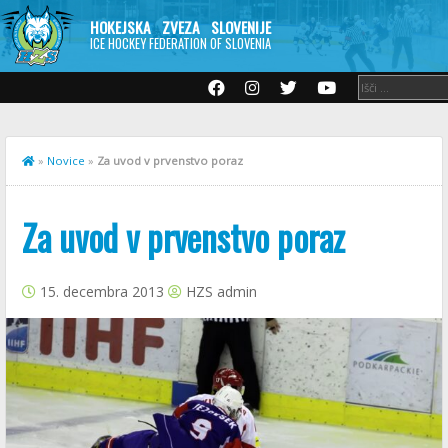
HOKEJSKA ZVEZA SLOVENIJE
ICE HOCKEY FEDERATION OF SLOVENIA
»
Novice
»
Za uvod v prvenstvo poraz
Za uvod v prvenstvo poraz
15. decembra 2013
HZS admin