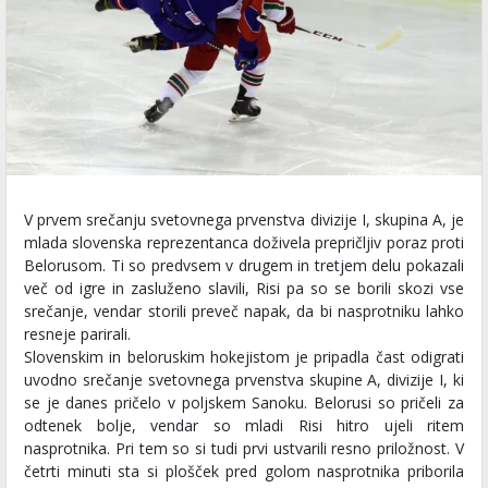
V prvem srečanju svetovnega prvenstva divizije I, skupina A, je
mlada slovenska reprezentanca doživela prepričljiv poraz proti
Belorusom. Ti so predvsem v drugem in tretjem delu pokazali
več od igre in zasluženo slavili, Risi pa so se borili skozi vse
srečanje, vendar storili preveč napak, da bi nasprotniku lahko
resneje parirali.
Slovenskim in beloruskim hokejistom je pripadla čast odigrati
uvodno srečanje svetovnega prvenstva skupine A, divizije I, ki
se je danes pričelo v poljskem Sanoku. Belorusi so pričeli za
odtenek bolje, vendar so mladi Risi hitro ujeli ritem
nasprotnika. Pri tem so si tudi prvi ustvarili resno priložnost. V
četrti minuti sta si plošček pred golom nasprotnika priborila