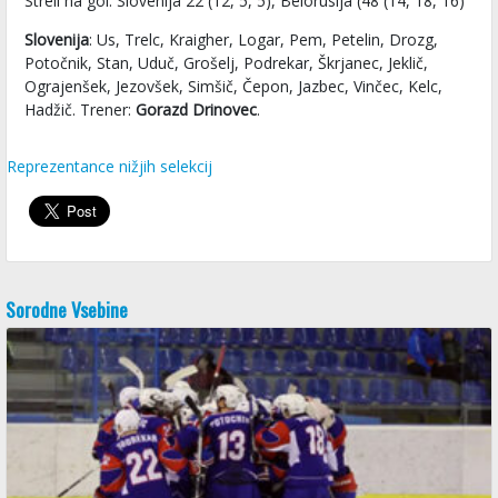
Streli na gol: Slovenija 22 (12, 5, 5), Belorusija (48 (14, 18, 16)
Slovenija
: Us, Trelc, Kraigher, Logar, Pem, Petelin, Drozg,
Potočnik, Stan, Uduč, Grošelj, Podrekar, Škrjanec, Jeklič,
Ograjenšek, Jezovšek, Simšič, Čepon, Jazbec, Vinčec, Kelc,
Hadžič. Trener:
Gorazd Drinovec
.
Reprezentance nižjih selekcij
Sorodne Vsebine