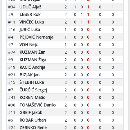
#34
UDUČ Aljaž
2
1
0
1
0
1
#9
LEBER Rok
2
0
1
1
0
0
#11
VINČEC Luka
2
0
1
1
0
0
#16
JURIĆ Luka
1
0
0
0
0
0
#4
PEJOVIĆ Nemanja
1
0
0
0
0
0
#7
VOH Nejc
1
0
0
0
0
0
#74
KUZMAN Žan
2
0
0
0
0
0
#9
KUZMAN Žiga
2
0
0
0
0
0
#19
RACIĆ Andrija
2
0
0
0
0
0
#21
BIZJAK Jan
2
0
0
0
0
0
#15
ŠTEBIH Luka
2
0
0
0
0
0
#7
ČURĆIĆ Sergej
2
0
0
0
0
0
#41
KOREN Matic
2
0
0
0
0
0
#98
TOMAŠEVIĆ Danilo
2
0
0
0
0
0
#11
GREIF Jakob
2
0
0
0
0
0
#6
ROBAR Urban
2
0
0
0
0
0
#24
ZERNKO Rene
2
0
0
0
0
0