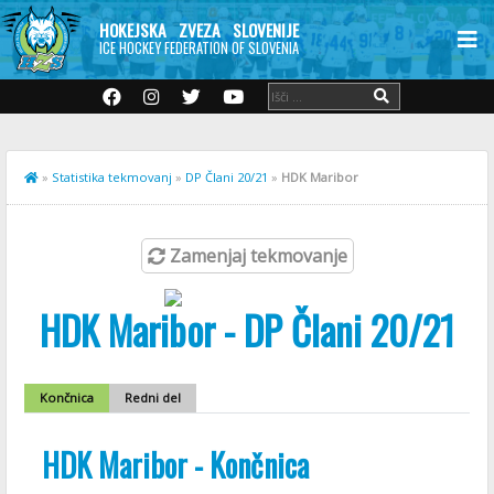
HOKEJSKA ZVEZA SLOVENIJE
ICE HOCKEY FEDERATION OF SLOVENIA
»
Statistika tekmovanj
»
DP Člani 20/21
»
HDK Maribor
Zamenjaj tekmovanje
HDK Maribor - DP Člani 20/21
Končnica
Redni del
HDK Maribor - Končnica