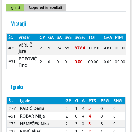
Igralci
Razpored in rezultati
Vratarji
Št.
Vratar
GP
GA
SA
SVS
SVS%
TOI
GAA
PIM
VERLIČ
#29
2
9
74
65
87.84
117:10
4.61
00:00
Jure
POPOVIĆ
#31
2
0
0
0
0.00
00:00
0.00
00:00
Tine
Igralci
Št.
Igralec
GP
G
A
PTS
PPG
SHG
#77
KADIČ Denis
2
1
4
5
0
0
#51
ROBAR Mitja
2
0
4
4
0
0
#79
NEMEČEK Niko
2
3
0
3
3
0
#23
RIBIČ Aljaž
2
1
1
2
1
0