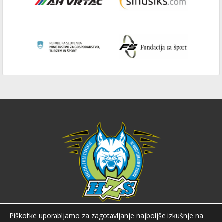
Hokejska zveza Slovenije
Piškotke uporabljamo za zagotavljanje najboljše izkušnje na