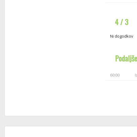
4 / 3
Ni dogodkov
Podaljš
60:00
I