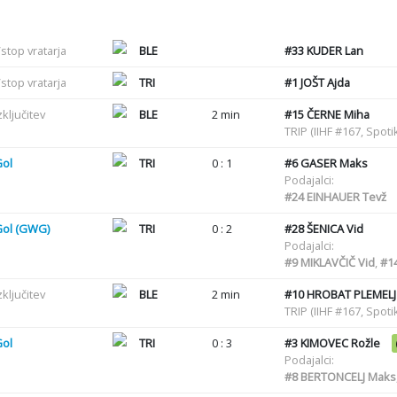
stop vratarja
BLE
#33
KUDER Lan
stop vratarja
TRI
#1
JOŠT Ajda
zključitev
BLE
2 min
#15
ČERNE Miha
TRIP (IIHF #167, Spot
Gol
TRI
0 : 1
#6
GASER Maks
Podajalci:
#24
EINHAUER Tevž
Gol (GWG)
TRI
0 : 2
#28
ŠENICA Vid
Podajalci:
#9
MIKLAVČIČ Vid
,
#1
zključitev
BLE
2 min
#10
HROBAT PLEMELJ
TRIP (IIHF #167, Spot
Gol
TRI
0 : 3
#3
KIMOVEC Rožle
Podajalci:
#8
BERTONCELJ Maks