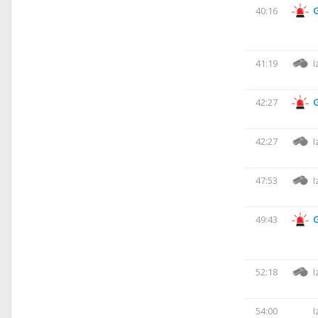
40:16
41:19
I
42:27
42:27
I
47:53
I
49:43
52:18
I
54:00
I