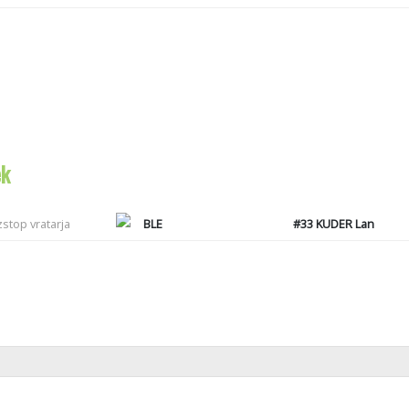
ek
zstop vratarja
BLE
#33
KUDER Lan