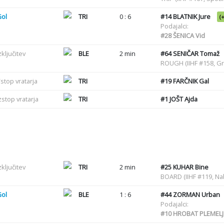
Gol
TRI
0 : 6
#14
BLATNIK Jure
(
Podajalci:
#28
ŠENICA Vid
zključitev
BLE
2 min
#64
SENIČAR Tomaž
ROUGH (IIHF #158, G
stop vratarja
TRI
#19
FARČNIK Gal
zstop vratarja
TRI
#1
JOŠT Ajda
zključitev
TRI
2 min
#25
KUHAR Bine
BOARD (IIHF #119, Na
Gol
BLE
1 : 6
#44
ZORMAN Urban
Podajalci:
#10
HROBAT PLEMELJ