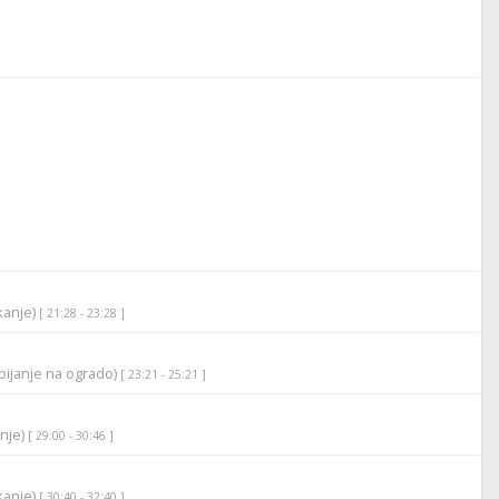
ikanje)
[ 21:28 - 23:28 ]
bijanje na ogrado)
[ 23:21 - 25:21 ]
anje)
[ 29:00 - 30:46 ]
ikanje)
[ 30:40 - 32:40 ]