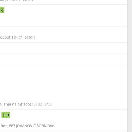
+2)
robost)
[ 34:07 - 36:07 ]
bijanje na ogrado)
[ 37:22 - 37:35 ]
(+1)
 Bor
,
#67
JOVANOVIČ ŠORN Brin