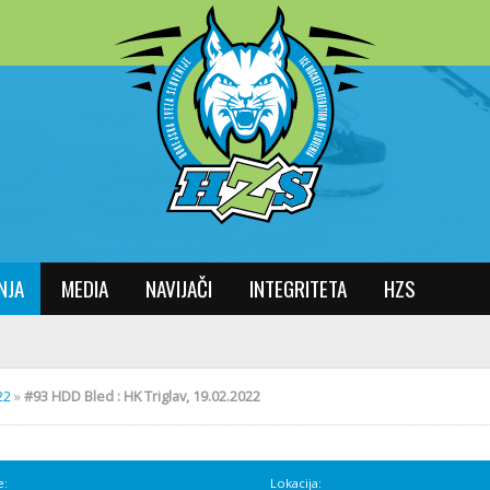
NJA
MEDIA
NAVIJAČI
INTEGRITETA
HZS
22
»
#93 HDD Bled : HK Triglav, 19.02.2022
e:
Lokacija: