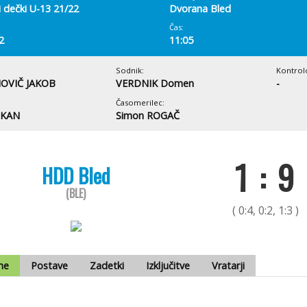
i dečki U-13 21/22
Dvorana Bled
Čas:
2
11:05
Sodnik:
Kontrol
OVIČ JAKOB
VERDNIK Domen
-
Časomerilec:
UKAN
Simon ROGAČ
1 : 9
HDD Bled
(BLE)
( 0:4, 0:2, 1:3 )
me
Postave
Zadetki
Izključitve
Vratarji