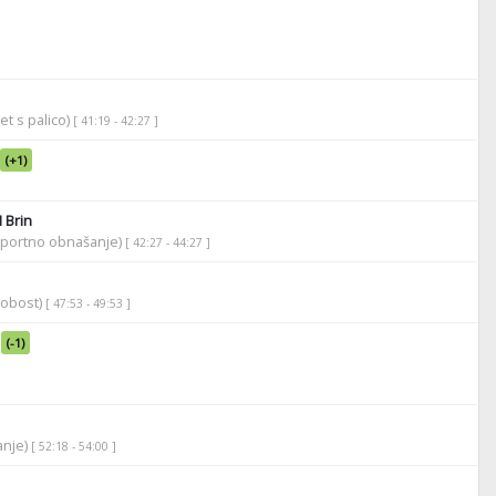
et s palico)
[ 41:19 - 42:27 ]
(+1)
 Brin
športno obnašanje)
[ 42:27 - 44:27 ]
robost)
[ 47:53 - 49:53 ]
(-1)
anje)
[ 52:18 - 54:00 ]