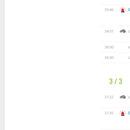
30:46
34:07
I
36:00
V
36:00
I
3 / 3
37:22
I
37:35