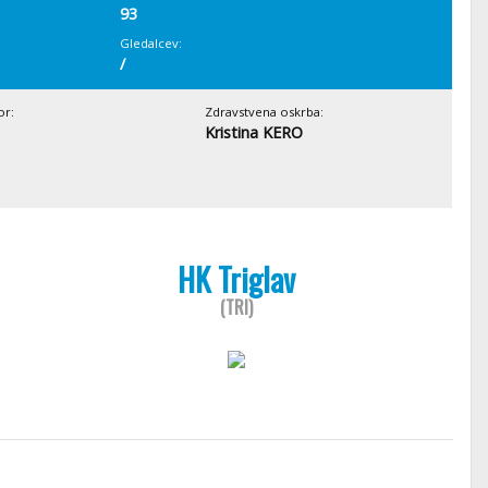
93
Gledalcev:
/
or:
Zdravstvena oskrba:
Kristina KERO
HK Triglav
(TRI)