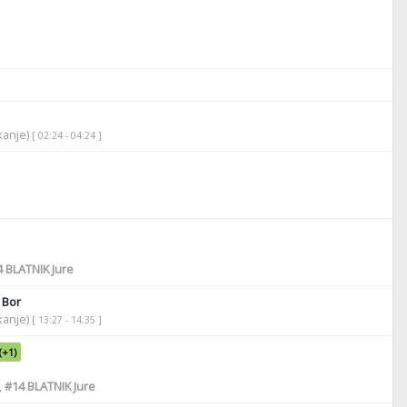
ikanje)
[ 02:24 - 04:24 ]
4
BLATNIK Jure
 Bor
ikanje)
[ 13:27 - 14:35 ]
(+1)
,
#14
BLATNIK Jure