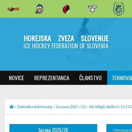
HOKEJSKA ZVEZA SLOVENIJE
ICE HOCKEY FEDERATION OF SLOVENIA
NOVICE
REPREZENTANCA
ČLANSTVO
TEKMOVA
»
Statistika tekmovanj
»
Sezona 2021 / 22
»
IHL Mlajši dečki U-13 21/
Sezona 2025/26
Tekmovanj