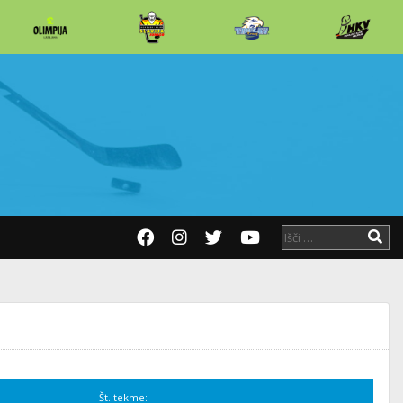
Št. tekme: