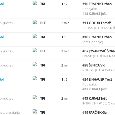
Gol
TRI
1 : 7
#10
TRATNIK Urban
Podajalci:
#13
KURALT Jošt
zključitev
BLE
2 min
#11
GOLUB Tomaž
CROSS (IIHF #127, Nal
Gol
TRI
1 : 8
#10
TRATNIK Urban
(brez podaje)
zključitev
BLE
2 min
#67
JOVANOVIČ ŠORN
UN-SP (IIHF #168, Ne
zključitev
TRI
2 min
#28
ŠENICA Vid
ROUGH (IIHF #158, G
Gol
TRI
1 : 9
#24
EINHAUER Tevž
Podajalci:
#13
KURALT Jošt
zključitev
TRI
2 min
#13
KURALT Jošt
INTRF (IIHF #150, Ovir
zstop vratarja
TRI
#19
FARČNIK Gal