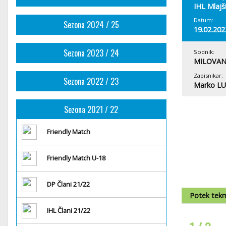
IHL Mlajš
Datum:
Sezona 2024 / 25
19.02.202
Sezona 2023 / 24
Sodnik:
MILOVAN
Zapisnikar:
Sezona 2022 / 23
Marko L
Sezona 2021 / 22
Friendly Match
Friendly Match U-18
DP Člani 21/22
Potek tek
IHL Člani 21/22