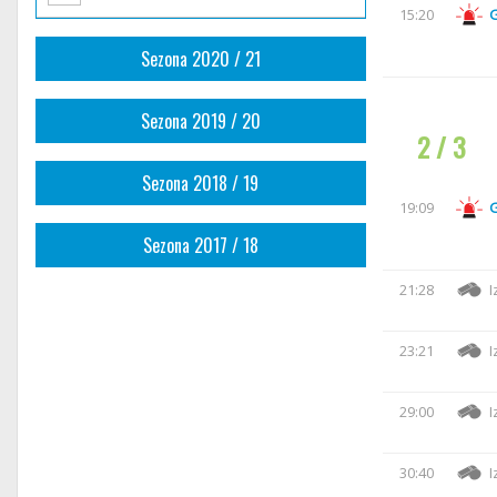
15:20
Sezona 2020 / 21
Sezona 2019 / 20
2 / 3
Sezona 2018 / 19
19:09
Sezona 2017 / 18
21:28
I
23:21
I
29:00
I
30:40
I