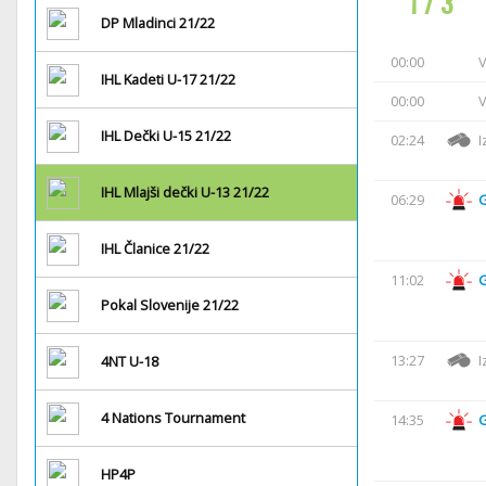
1 / 3
DP Mladinci 21/22
00:00
V
IHL Kadeti U-17 21/22
00:00
V
IHL Dečki U-15 21/22
02:24
I
IHL Mlajši dečki U-13 21/22
06:29
IHL Članice 21/22
11:02
Pokal Slovenije 21/22
13:27
I
4NT U-18
4 Nations Tournament
14:35
HP4P