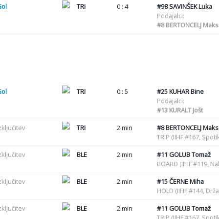
Gol
TRI
0 : 4
#98
SAVINŠEK Luka
Podajalci:
#8
BERTONCELJ Maks
Gol
TRI
0 : 5
#25
KUHAR Bine
Podajalci:
#13
KURALT Jošt
zključitev
TRI
2 min
#8
BERTONCELJ Maks
TRIP (IIHF #167, Spot
zključitev
BLE
2 min
#11
GOLUB Tomaž
BOARD (IIHF #119, Na
zključitev
BLE
2 min
#15
ČERNE Miha
HOLD (IIHF #144, Drž
zključitev
BLE
2 min
#11
GOLUB Tomaž
TRIP (IIHF #167, Spot