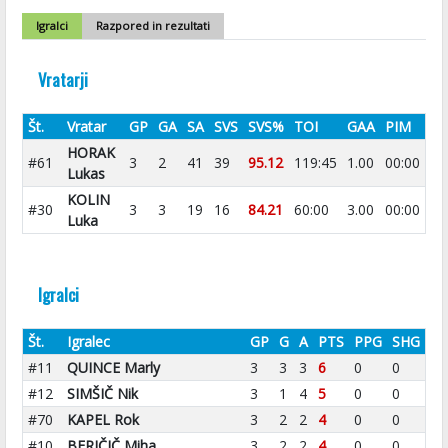
Igralci
Razpored in rezultati
Vratarji
Št.
Vratar
GP
GA
SA
SVS
SVS%
TOI
GAA
PIM
HORAK
#61
3
2
41
39
95.12
119:45
1.00
00:00
Lukas
KOLIN
#30
3
3
19
16
84.21
60:00
3.00
00:00
Luka
Igralci
Št.
Igralec
GP
G
A
PTS
PPG
SHG
#11
QUINCE Marly
3
3
3
6
0
0
#12
SIMŠIČ Nik
3
1
4
5
0
0
#70
KAPEL Rok
3
2
2
4
0
0
#10
BERIČIČ Miha
3
2
2
4
0
0