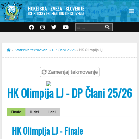
HOKEJSKA ZVEZA SLOVENIJE
ICE HOCKEY FEDERATION OF SLOVENIA
»
Statistika tekmovanj
»
DP Člani 25/26
»
HK Olimpija LJ
Zamenjaj tekmovanje
HK Olimpija LJ - DP Člani 25/26
Finale
II. del
I. del
HK Olimpija LJ - Finale