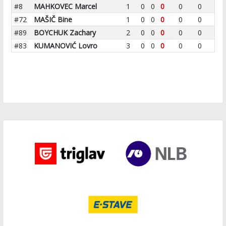
#8
MAHKOVEC Marcel
1
0
0
0
0
0
#72
MAŠIČ Bine
1
0
0
0
0
0
#89
BOYCHUK Zachary
2
0
0
0
0
0
#83
KUMANOVIĆ Lovro
3
0
0
0
0
0