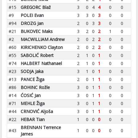
#15
GREGORC Blaž
3
0
4
4
0
0
#9
POLEI Evan
3
3
0
3
0
0
#94
DROZG Jan
2
0
3
3
0
0
#21
BUKOVEC Maks
3
2
0
2
1
0
#2
MACWILLIAM Andrew
2
0
2
2
0
0
#60
KIRICHENKO Clayton
2
0
2
2
0
0
#55
SABOLIĆ Robert
2
1
0
1
0
0
#74
HALBERT Nathanael
2
1
0
1
0
0
#23
SODJA Jaka
3
1
0
1
0
0
#13
PANCE Žiga
2
0
1
1
0
0
#86
BOHINC Rožle
3
0
1
1
0
0
#14
ĆOSIĆ Jan
3
0
1
1
0
0
#71
MEHLE Žiga
3
0
1
1
0
0
#44
CRNOVIĆ Aljoša
3
0
1
1
0
0
#22
HEBAR Tian
1
0
0
0
0
0
BRENNAN Terrence
#43
1
0
0
0
0
0
James