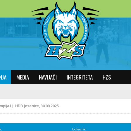
NJA
MEDIA
NAVIJAČI
INTEGRITETA
HZS
mpija LJ : HDD Jesenice, 30.09.2025
e:
Lokacija: