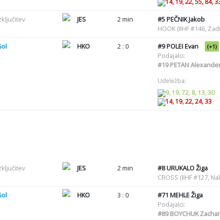
14, 19, 22, 55, 84, 3
zključitev
JES
2 min
#5
PEČNIK Jakob
HOOK (IIHF #146, Zadr
Gol
HKO
2 : 0
#9
POLEI Evan
(+1)
Podajalci:
#19
PETAN Alexander
Udeležba:
9, 19, 72, 8, 13, 30
14, 19, 22, 24, 33
zključitev
JES
2 min
#8
URUKALO Žiga
CROSS (IIHF #127, Nal
Gol
HKO
3 : 0
#71
MEHLE Žiga
Podajalci:
#89
BOYCHUK Zachar