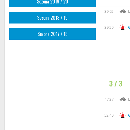
Sezona 2019 / 20
39:05
I
Sezona 2018 / 19
39:50
Sezona 2017 / 18
3 / 3
47:37
I
52:40