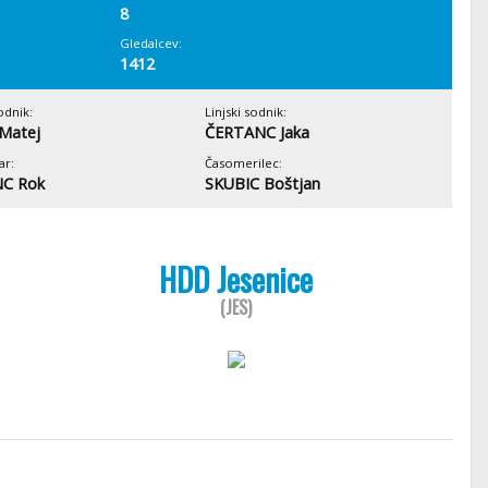
8
Gledalcev:
1412
odnik:
Linjski sodnik:
Matej
ČERTANC Jaka
ar:
Časomerilec:
C Rok
SKUBIC Boštjan
HDD Jesenice
(JES)