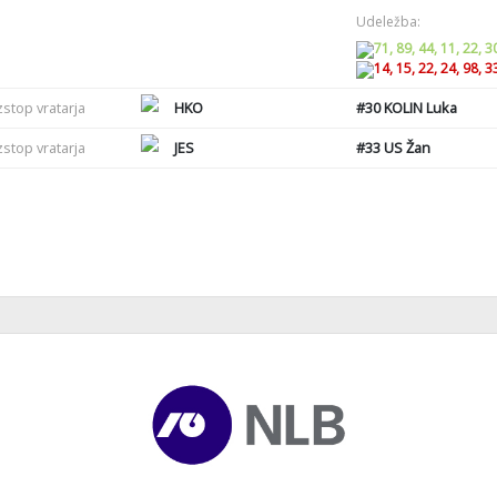
Udeležba:
71, 89, 44, 11, 22, 3
14, 15, 22, 24, 98, 3
zstop vratarja
HKO
#30
KOLIN Luka
zstop vratarja
JES
#33
US Žan