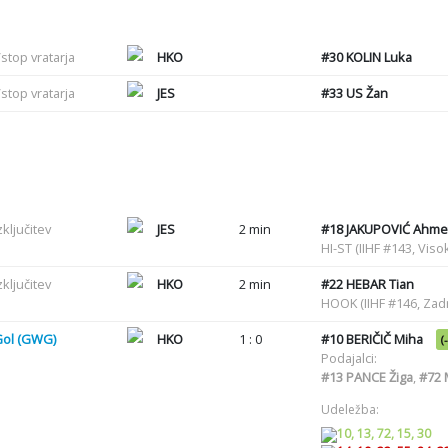
stop vratarja
HKO
#30
KOLIN Luka
stop vratarja
JES
#33
US Žan
zključitev
JES
2 min
#18
JAKUPOVIĆ Ahme
HI-ST (IIHF #143, Viso
zključitev
HKO
2 min
#22
HEBAR Tian
HOOK (IIHF #146, Zadr
Gol (GWG)
HKO
1 : 0
#10
BERIČIČ Miha
(
Podajalci:
#13
PANCE Žiga
,
#72
M
Udeležba:
10, 13, 72, 15, 30