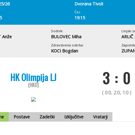
25/26
Dvorana Tivoli
Čas:
5
19:15
Sodnik:
Linjski s
 Anže
BULOVEC Miha
ARLIČ 
Zdravstvena oskrba:
Zapisnik
KOCI Bogdan
ZUPAN
3 : 0
HK Olimpija LJ
(HKO)
( 0:0, 2:0, 1:0 )
me
Postave
Zadetki
Izključitve
Vratarji