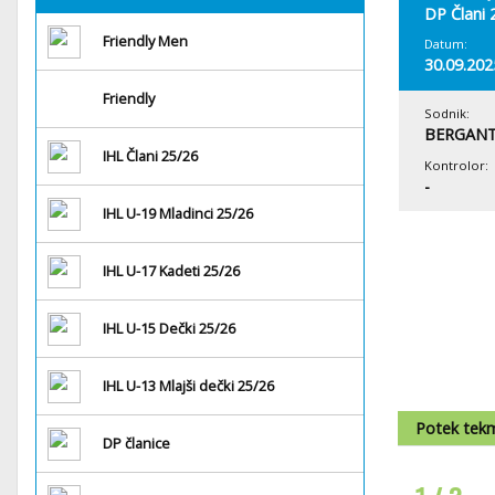
DP Člani 
Friendly Men
Datum:
30.09.202
Friendly
Sodnik:
BERGANT
IHL Člani 25/26
Kontrolor:
-
IHL U-19 Mladinci 25/26
IHL U-17 Kadeti 25/26
IHL U-15 Dečki 25/26
IHL U-13 Mlajši dečki 25/26
Potek tek
DP članice