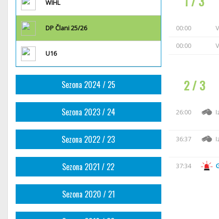
1 / 3
WIHL
DP Člani 25/26
00:00
V
00:00
V
U16
2 / 3
Sezona 2024 / 25
Sezona 2023 / 24
26:00
I
Sezona 2022 / 23
36:37
I
Sezona 2021 / 22
37:34
Sezona 2020 / 21