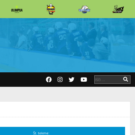
Št. tekme: