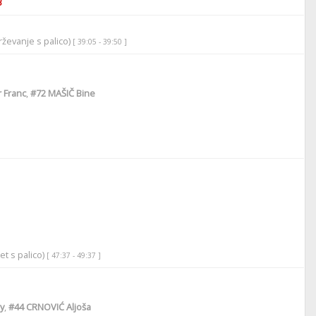
3
ževanje s palico)
[ 39:05 - 39:50 ]
 Franc
,
#72
MAŠIČ Bine
et s palico)
[ 47:37 - 49:37 ]
y
,
#44
CRNOVIĆ Aljoša