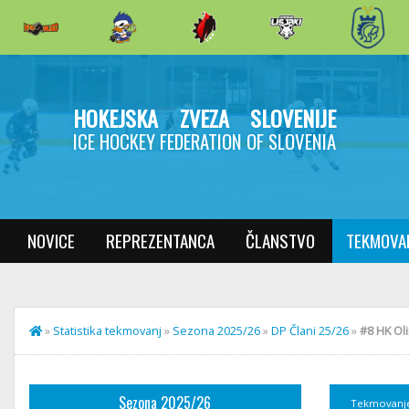
HOKEJSKA ZVEZA SLOVENIJE
ICE HOCKEY FEDERATION OF SLOVENIA
NOVICE
REPREZENTANCA
ČLANSTVO
TEKMOVA
»
Statistika tekmovanj
»
Sezona 2025/26
»
DP Člani 25/26
»
#8 HK Oli
Sezona 2025/26
Tekmovanj