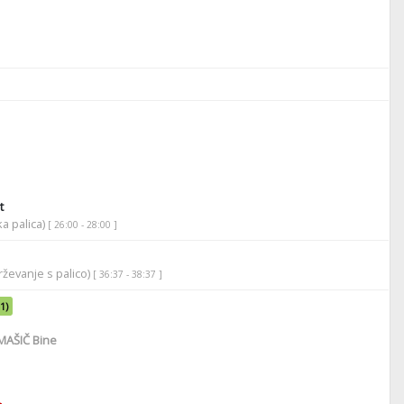
t
ka palica)
[ 26:00 - 28:00 ]
ževanje s palico)
[ 36:37 - 38:37 ]
-1)
AŠIČ Bine