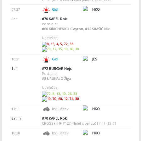
07:37
Gol
HKO
0 : 1
#70
KAPEL Rok
Podajalci:
#60
KIRICHENKO Clayton
,
#12
SIMŠIČ Nik
Udeležba:
8, 13, 4, 5, 72, 33
70, 12, 15, 10, 60, 30
10:21
Gol
JES
1 : 1
#72
BURGAR Nejc
Podajalci:
#8
URUKALO Žiga
Udeležba:
72, 8, 13, 10, 26, 33
10, 70, 60, 12, 74, 30
11:11
Izključitev
HKO
2 min
#70
KAPEL Rok
CROSS (IIHF #127, Nalet s palico)
[ 11:11 - 13:11 ]
18:28
Izključitev
HKO