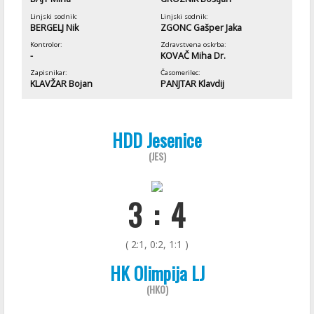
Linjski sodnik:
Linjski sodnik:
BERGELJ Nik
ZGONC Gašper Jaka
Kontrolor:
Zdravstvena oskrba:
-
KOVAČ Miha Dr.
Zapisnikar:
Časomerilec:
KLAVŽAR Bojan
PANJTAR Klavdij
HDD Jesenice
(JES)
3 : 4
( 2:1, 0:2, 1:1 )
HK Olimpija LJ
(HKO)