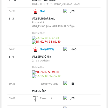
HOLD (IIHF #144, Držanje)
[ 48:42 - 50:42 ]
54:24
Gol
JES
3 : 3
#72
BURGAR Nejc
Podajalci:
#10
JENKO Jaša
,
#8
URUKALO Žiga
Udeležba:
72, 10, 69, 8, 77, 33
55, 60, 74, 94, 89, 30
56:04
Gol (GWG)
HKO
3 : 4
#12
SIMŠIČ Nik
(brez podaje)
Udeležba:
10, 77, 8, 72, 69, 33
12, 14, 10, 15, 70, 30
59:38
Izstop vratarja
JES
#33
US Žan
59:48
Time-out
JES