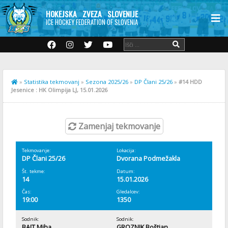
HOKEJSKA ZVEZA SLOVENIJE
ICE HOCKEY FEDERATION OF SLOVENIA
»
Statistika tekmovanj
»
Sezona 2025/26
»
DP Člani 25/26
»
#14 HDD
Jesenice : HK Olimpija LJ, 15.01.2026
Zamenjaj tekmovanje
Tekmovanje:
Lokacija:
DP Člani 25/26
Dvorana Podmežakla
Št. tekme:
Datum:
14
15.01.2026
Čas:
Gledalcev:
19:00
1350
Sodnik:
Sodnik:
BAJT Miha
GROZNIK Boštjan