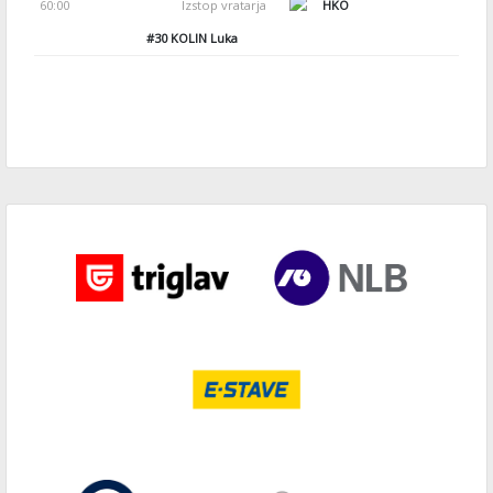
60:00
Izstop vratarja
HKO
#30
KOLIN Luka