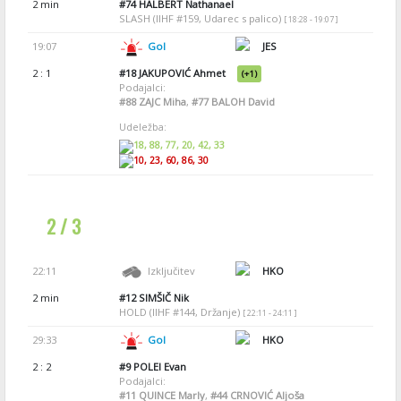
2 min
#74
HALBERT Nathanael
SLASH (IIHF #159, Udarec s palico)
[ 18:28 - 19:07 ]
19:07
Gol
JES
2 : 1
#18
JAKUPOVIĆ Ahmet
(+1)
Podajalci:
#88
ZAJC Miha
,
#77
BALOH David
Udeležba:
18, 88, 77, 20, 42, 33
10, 23, 60, 86, 30
2 / 3
22:11
Izključitev
HKO
2 min
#12
SIMŠIČ Nik
HOLD (IIHF #144, Držanje)
[ 22:11 - 24:11 ]
29:33
Gol
HKO
2 : 2
#9
POLEI Evan
Podajalci:
#11
QUINCE Marly
,
#44
CRNOVIĆ Aljoša