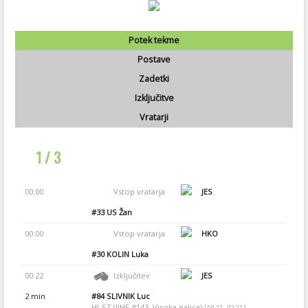
Potek tekme
Postave
Zadetki
Izključitve
Vratarji
1 / 3
00:00
Vstop vratarja
JES
#33
US Žan
00:00
Vstop vratarja
HKO
#30
KOLIN Luka
00:22
Izključitev
JES
2 min
#84
SLIVNIK Luc
HI-ST (IIHF #143, Visoka palica)
[ 00:22 - 02:22 ]