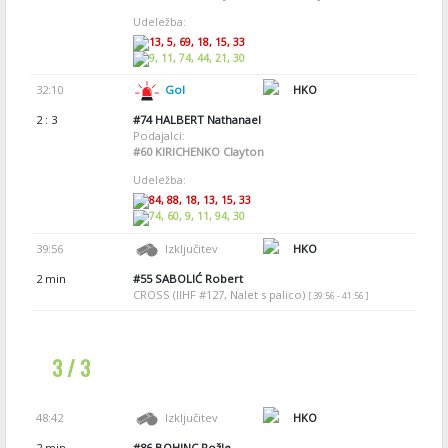
Udeležba:
13, 5, 69, 18, 15, 33
9, 11, 74, 44, 21, 30
32:10
Gol
HKO
2 : 3
#74
HALBERT Nathanael
Podajalci:
#60
KIRICHENKO Clayton
Udeležba:
84, 88, 18, 13, 15, 33
74, 60, 9, 11, 94, 30
39:56
Izključitev
HKO
2 min
#55
SABOLIĆ Robert
CROSS (IIHF #127, Nalet s palico)
[ 39:56 - 41:56 ]
3 / 3
48:42
Izključitev
HKO
2 min
#86
BOHINC Rožle