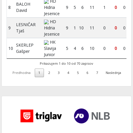
HD
BALOH
8
Hidria
9
5
6
11
1
0
0
David
Jesenice
HD
LESNIČAR
9
Hidria
9
1
10
11
0
0
0
Tjaš
Jesenice
HK
SKERLEP
10
Slavija
5
4
6
10
0
0
0
Gašper
Junior
Prikazujem 1 do 10 od 70 zapisov
Predhodna
1
2
3
4
5
6
7
Naslednja