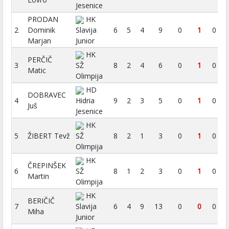
Jesenice
PRODAN
HK
2
Dominik
Slavija
6
5
4
9
0
1
0
Marjan
Junior
HK
PERČIČ
3
SŽ
8
2
4
6
0
1
0
Matic
Olimpija
HD
DOBRAVEC
4
Hidria
9
2
3
5
0
1
0
Juš
Jesenice
HK
5
ŽIBERT Tevž
SŽ
8
2
1
3
0
1
0
Olimpija
HK
ČREPINŠEK
6
SŽ
8
1
2
3
0
1
0
Martin
Olimpija
HK
BERIČIČ
7
Slavija
6
4
9
13
0
0
0
Miha
Junior