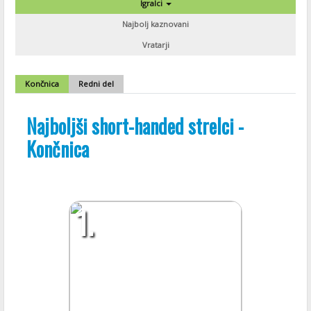
Igralci
Najbolj kaznovani
Vratarji
Končnica
Redni del
Najboljši short-handed strelci -
Končnica
1.