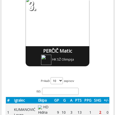
3.
PERČIČ Matic
HK SŽ Olimpija
Prikaži
zapisov
Išči:
#
Igralec
Ekipa
GP
G
A
PTS
PPG
SHG
+/-
HD
KUMANOVIĆ
1
Hidria
9
10
3
13
1
2
0
Lovro