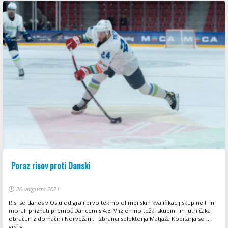
Poraz risov proti Danski
26. avgusta 2021
Risi so danes v Oslu odigrali prvo tekmo olimpijskih kvalifikacij skupine F in
morali priznati premoč Dancem s 4:3. V izjemno težki skupini jih jutri čaka
obračun z domačini Norvežani. Izbranci selektorja Matjaža Kopitarja so ...
več »