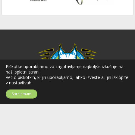
Piškotke uporabljamo za zagotavljanje najboljše izkušnje na
naši spletni strani.
Več o piškotkih, ki jih uporabljamo, lahko izveste ali jih izklopite
v
nastavitvah
.
Sprejemam
Hokejska zveza Slovenije
Hokejska zveza Slovenije (HZS) je krovna športna organizacija na področju
hokeja v Sloveniji. Organizira tekmovanja v različnih domačih in
mednarodnih hokejskih ligah in pokalih; pod njenim okriljem delujejo tudi
slovenske hokejske reprezentance.
Celovška cesta 25