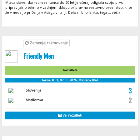
Mlada slovenska reprezentanca do 20 let je včeraj odigrala svojo prvo
pripravljalno tekmo v zadnjem sklopu priprav na svetovno prvenstvo, ki se
že v nedeljo pričenja v Asiagu v Italiji. Delo ni bilo lahko, tega ... več »
Zamenjaj tekmovanje
Friendly Men
Rezultati
tekma št. 1, 07.05.2026, Dvorana Bled
3
Slovenija
2
Madžarska
Vsi rezultati