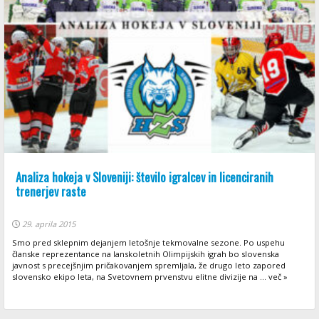
Analiza hokeja v Sloveniji: število igralcev in licenciranih
trenerjev raste
29. aprila 2015
Smo pred sklepnim dejanjem letošnje tekmovalne sezone. Po uspehu
članske reprezentance na lanskoletnih Olimpijskih igrah bo slovenska
javnost s precejšnjim pričakovanjem spremljala, že drugo leto zapored
slovensko ekipo leta, na Svetovnem prvenstvu elitne divizije na ... več »