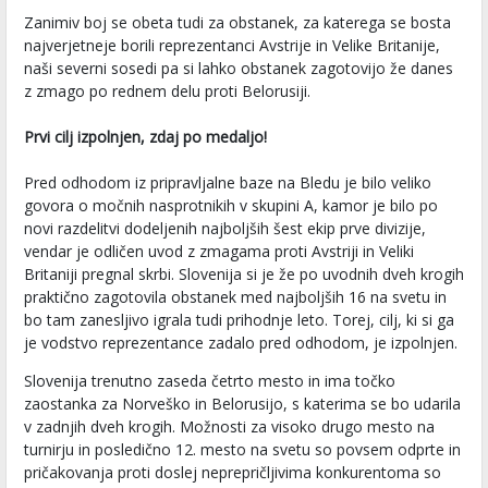
Zanimiv boj se obeta tudi za obstanek, za katerega se bosta
najverjetneje borili reprezentanci Avstrije in Velike Britanije,
naši severni sosedi pa si lahko obstanek zagotovijo že danes
z zmago po rednem delu proti Belorusiji.
Prvi cilj izpolnjen, zdaj po medaljo!
Pred odhodom iz pripravljalne baze na Bledu je bilo veliko
govora o močnih nasprotnikih v skupini A, kamor je bilo po
novi razdelitvi dodeljenih najboljših šest ekip prve divizije,
vendar je odličen uvod z zmagama proti Avstriji in Veliki
Britaniji pregnal skrbi. Slovenija si je že po uvodnih dveh krogih
praktično zagotovila obstanek med najboljših 16 na svetu in
bo tam zanesljivo igrala tudi prihodnje leto. Torej, cilj, ki si ga
je vodstvo reprezentance zadalo pred odhodom, je izpolnjen.
Slovenija trenutno zaseda četrto mesto in ima točko
zaostanka za Norveško in Belorusijo, s katerima se bo udarila
v zadnjih dveh krogih. Možnosti za visoko drugo mesto na
turnirju in posledično 12. mesto na svetu so povsem odprte in
pričakovanja proti doslej neprepričljivima konkurentoma so