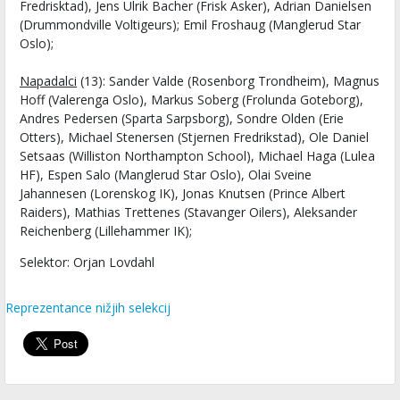
Fredrisktad), Jens Ulrik Bacher (Frisk Asker), Adrian Danielsen
(Drummondville Voltigeurs); Emil Froshaug (Manglerud Star
Oslo);
Napadalci
(13): Sander Valde (Rosenborg Trondheim), Magnus
Hoff (Valerenga Oslo), Markus Soberg (Frolunda Goteborg),
Andres Pedersen (Sparta Sarpsborg), Sondre Olden (Erie
Otters), Michael Stenersen (Stjernen Fredrikstad), Ole Daniel
Setsaas (Williston Northampton School), Michael Haga (Lulea
HF), Espen Salo (Manglerud Star Oslo), Olai Sveine
Jahannesen (Lorenskog IK), Jonas Knutsen (Prince Albert
Raiders), Mathias Trettenes (Stavanger Oilers), Aleksander
Reichenberg (Lillehammer IK);
Selektor: Orjan Lovdahl
Reprezentance nižjih selekcij