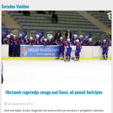
Sorodne Vsebine
Obstanek zagotavlja zmaga nad Danci, ali pomoč Avstrijcev
20. decembra 2013
Kot vse kaže, bodo dogodki na svetovnem prvenstvu v poljskem Sanoku