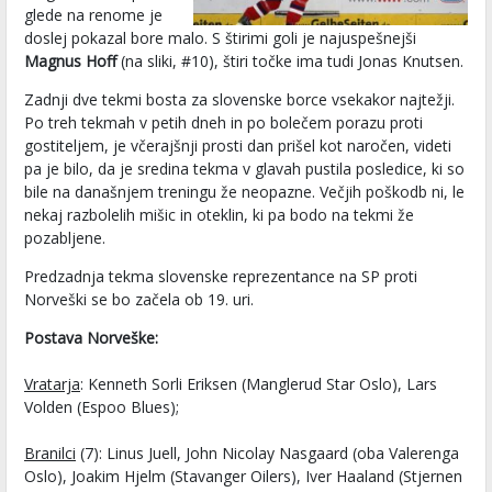
glede na renome je
doslej pokazal bore malo. S štirimi goli je najuspešnejši
Magnus Hoff
(na sliki, #10), štiri točke ima tudi Jonas Knutsen.
Zadnji dve tekmi bosta za slovenske borce vsekakor najtežji.
Po treh tekmah v petih dneh in po bolečem porazu proti
gostiteljem, je včerajšnji prosti dan prišel kot naročen, videti
pa je bilo, da je sredina tekma v glavah pustila posledice, ki so
bile na današnjem treningu že neopazne. Večjih poškodb ni, le
nekaj razbolelih mišic in oteklin, ki pa bodo na tekmi že
pozabljene.
Predzadnja tekma slovenske reprezentance na SP proti
Norveški se bo začela ob 19. uri.
Postava Norveške:
Vratarja
: Kenneth Sorli Eriksen (Manglerud Star Oslo), Lars
Volden (Espoo Blues);
Branilci
(7): Linus Juell, John Nicolay Nasgaard (oba Valerenga
Oslo), Joakim Hjelm (Stavanger Oilers), Iver Haaland (Stjernen