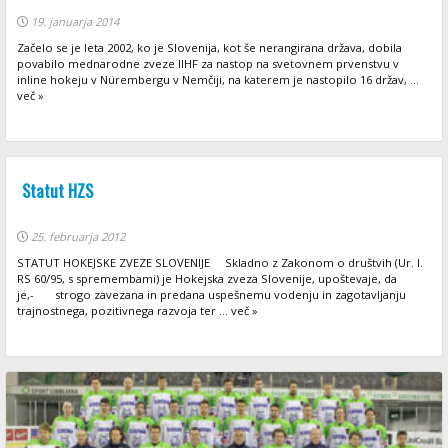
19. januarja 2014
Začelo se je leta 2002, ko je Slovenija, kot še nerangirana država, dobila
povabilo mednarodne zveze IIHF za nastop na svetovnem prvenstvu v
inline hokeju v Nürembergu v Nemčiji, na katerem je nastopilo 16 držav, ...
več »
Statut HZS
25. februarja 2012
STATUT HOKEJSKE ZVEZE SLOVENIJE Skladno z Zakonom o društvih (Ur. l.
RS 60/95, s spremembami) je Hokejska zveza Slovenije, upoštevaje, da
je,- strogo zavezana in predana uspešnemu vodenju in zagotavljanju
trajnostnega, pozitivnega razvoja ter ... več »