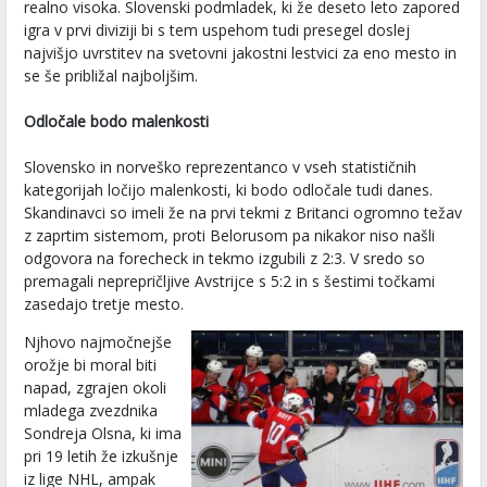
realno visoka. Slovenski podmladek, ki že deseto leto zapored
igra v prvi diviziji bi s tem uspehom tudi presegel doslej
najvišjo uvrstitev na svetovni jakostni lestvici za eno mesto in
se še približal najboljšim.
Odločale bodo malenkosti
Slovensko in norveško reprezentanco v vseh statističnih
kategorijah ločijo malenkosti, ki bodo odločale tudi danes.
Skandinavci so imeli že na prvi tekmi z Britanci ogromno težav
z zaprtim sistemom, proti Belorusom pa nikakor niso našli
odgovora na forecheck in tekmo izgubili z 2:3. V sredo so
premagali neprepričljive Avstrijce s 5:2 in s šestimi točkami
zasedajo tretje mesto.
Njhovo najmočnejše
orožje bi moral biti
napad, zgrajen okoli
mladega zvezdnika
Sondreja Olsna, ki ima
pri 19 letih že izkušnje
iz lige NHL, ampak