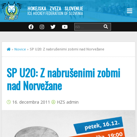
HOKEJSKA ZVEZA SLOVENIJE
ICE HOCKEY FEDERATION OF SLOVENIA
»
Novice
»
SP U20: Z nabrušenimi zobmi nad Norvežane
SP U20: Z nabrušenimi zobmi
nad Norvežane
16. decembra 2011
HZS admin