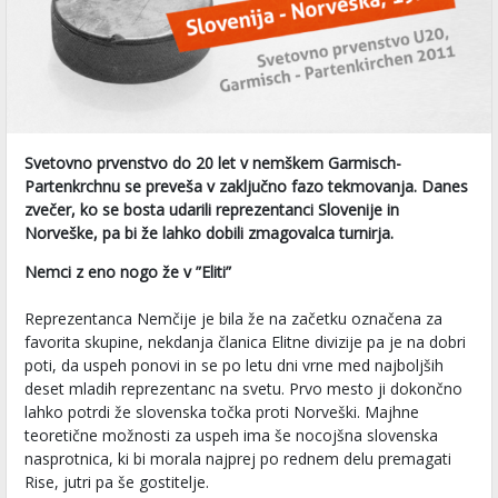
Svetovno prvenstvo do 20 let v nemškem Garmisch-
Partenkrchnu se preveša v zaključno fazo tekmovanja. Danes
zvečer, ko se bosta udarili reprezentanci Slovenije in
Norveške, pa bi že lahko dobili zmagovalca turnirja.
Nemci z eno nogo že v ”Eliti”
Reprezentanca Nemčije je bila že na začetku označena za
favorita skupine, nekdanja članica Elitne divizije pa je na dobri
poti, da uspeh ponovi in se po letu dni vrne med najboljših
deset mladih reprezentanc na svetu. Prvo mesto ji dokončno
lahko potrdi že slovenska točka proti Norveški. Majhne
teoretične možnosti za uspeh ima še nocojšna slovenska
nasprotnica, ki bi morala najprej po rednem delu premagati
Rise, jutri pa še gostitelje.