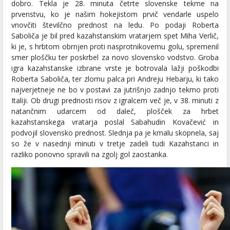
dobro. Tekla je 28. minuta četrte slovenske tekme na
prvenstvu, ko je našim hokejistom prvič vendarle uspelo
vnovčiti številčno prednost na ledu. Po podaji Roberta
Saboliča je bil pred kazahstanskim vratarjem spet Miha Verlič,
ki je, s hrbtom obrnjen proti nasprotnikovemu golu, spremenil
smer ploščku ter poskrbel za novo slovensko vodstvo. Groba
igra kazahstanske izbrane vrste je botrovala lažji poškodbi
Roberta Saboliča, ter zlomu palca pri Andreju Hebarju, ki tako
najverjetneje ne bo v postavi za jutrišnjo zadnjo tekmo proti
Italiji. Ob drugi prednosti risov z igralcem več je, v 38. minuti z
natančnim udarcem od daleč, plošček za hrbet
kazahstanskega vratarja poslal Sabahudin Kovačević in
podvojil slovensko prednost. Slednja pa je kmalu skopnela, saj
so že v nasednji minuti v tretje zadeli tudi Kazahstanci in
razliko ponovno spravili na zgolj gol zaostanka.