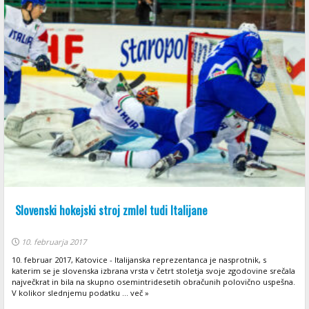
Slovenski hokejski stroj zmlel tudi Italijane
10. februarja 2017
10. februar 2017, Katovice - Italijanska reprezentanca je nasprotnik, s
katerim se je slovenska izbrana vrsta v četrt stoletja svoje zgodovine srečala
največkrat in bila na skupno osemintridesetih obračunih polovično uspešna.
V kolikor slednjemu podatku ... več »