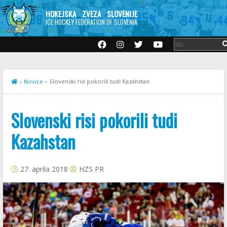
HOKEJSKA ZVEZA SLOVENIJE
ICE HOCKEY FEDERATION OF SLOVENIA
»
Novice
»
Slovenski risi pokorili tudi Kazahstan
Slovenski risi pokorili tudi
Kazahstan
27. aprila 2018
HZS PR