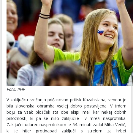
Foto: IIHF
V zaključku srečanja pričakovan pritisk Kazahstana, vendar je
bila slovenska obramba vselej dobro postavljena. V trdem
boju za vsak plošček sta obe ekipi imeli kar nekaj dobrih
priložnosti, ki pa se niso zaključile v mreži nasprotnika.
Zaključni udarec nasprotnikom je 54. minuti zadal Miha Verlič,
ki je hiter protinapad zaključil s strelom za hrbet