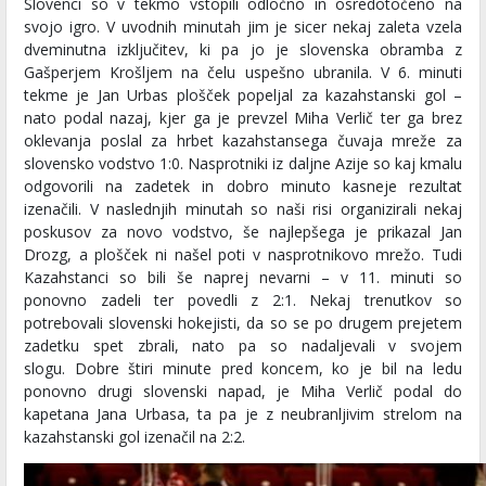
Slovenci so v tekmo vstopili odločno in osredotočeno na
svojo igro. V uvodnih minutah jim je sicer nekaj zaleta vzela
dveminutna izključitev, ki pa jo je slovenska obramba z
Gašperjem Krošljem na čelu uspešno ubranila. V 6. minuti
tekme je Jan Urbas plošček popeljal za kazahstanski gol –
nato podal nazaj, kjer ga je prevzel Miha Verlič ter ga brez
oklevanja poslal za hrbet kazahstansega čuvaja mreže za
slovensko vodstvo 1:0. Nasprotniki iz daljne Azije so kaj kmalu
odgovorili na zadetek in dobro minuto kasneje rezultat
izenačili. V naslednjih minutah so naši risi organizirali nekaj
poskusov za novo vodstvo, še najlepšega je prikazal Jan
Drozg, a plošček ni našel poti v nasprotnikovo mrežo. Tudi
Kazahstanci so bili še naprej nevarni – v 11. minuti so
ponovno zadeli ter povedli z 2:1. Nekaj trenutkov so
potrebovali slovenski hokejisti, da so se po drugem prejetem
zadetku spet zbrali, nato pa so nadaljevali v svojem
slogu. Dobre štiri minute pred koncem, ko je bil na ledu
ponovno drugi slovenski napad, je Miha Verlič podal do
kapetana Jana Urbasa, ta pa je z neubranljivim strelom na
kazahstanski gol izenačil na 2:2.