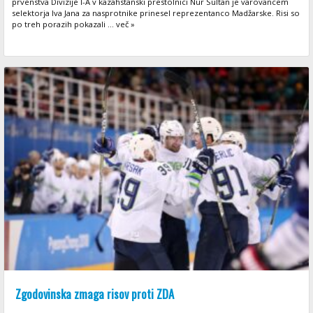
prvenstva Divizije I-A v kazahstanski prestolnici Nur Sultan je varovancem
selektorja Iva Jana za nasprotnike prinesel reprezentanco Madžarske. Risi so
po treh porazih pokazali ... več »
Zgodovinska zmaga risov proti ZDA