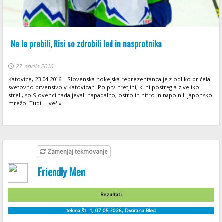
Ne le prebili, Risi so zdrobili led in nasprotnika
23. aprila 2016
Katovice, 23.04.2016 – Slovenska hokejska reprezentanca je z odliko pričela
svetovno prvenstvo v Katovicah. Po prvi tretjini, ki ni postregla z veliko
streli, so Slovenci nadaljevali napadalno, ostro in hitro in napolnili japonsko
mrežo. Tudi ... več »
Zamenjaj tekmovanje
Friendly Men
Rezultati
tekma št. 1, 07.05.2026, Dvorana Bled