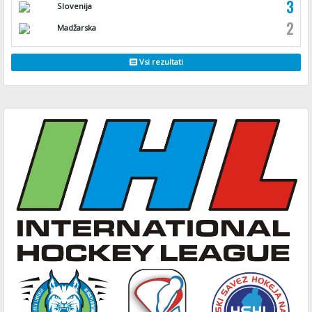
3
Slovenija
2
Madžarska
Vsi rezultati