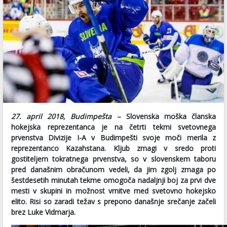
27. april 2018, Budimpešta
– Slovenska moška članska
hokejska reprezentanca je na četrti tekmi svetovnega
prvenstva Divizije I-A v Budimpešti svoje moči merila z
reprezentanco Kazahstana. Kljub zmagi v sredo proti
gostiteljem tokratnega prvenstva, so v slovenskem taboru
pred današnim obračunom vedeli, da jim zgolj zmaga po
šestdesetih minutah tekme omogoča nadaljnji boj za prvi dve
mesti v skupini in možnost vrnitve med svetovno hokejsko
elito. Risi so zaradi težav s prepono današnje srečanje začeli
brez Luke Vidmarja.