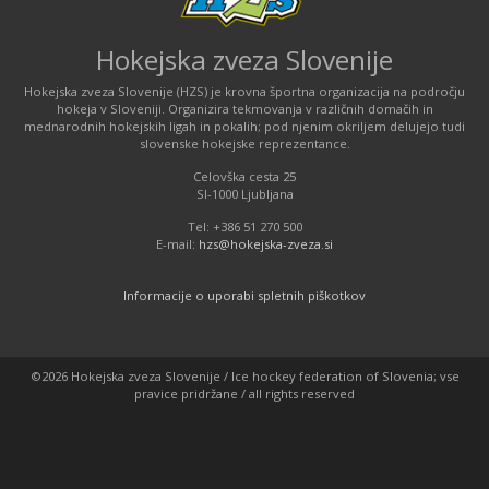
Hokejska zveza Slovenije
Hokejska zveza Slovenije (HZS) je krovna športna organizacija na področju
hokeja v Sloveniji. Organizira tekmovanja v različnih domačih in
mednarodnih hokejskih ligah in pokalih; pod njenim okriljem delujejo tudi
slovenske hokejske reprezentance.
Celovška cesta 25
SI-1000 Ljubljana
Tel: +386 51 270 500
E-mail:
hzs@hokejska-zveza.si
Informacije o uporabi spletnih piškotkov
©2026 Hokejska zveza Slovenije / Ice hockey federation of Slovenia; vse
pravice pridržane / all rights reserved