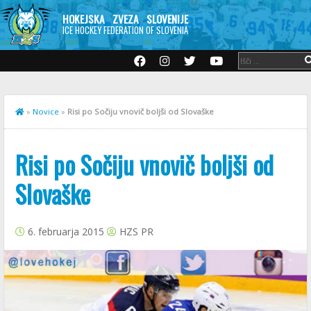
HOKEJSKA ZVEZA SLOVENIJE
ICE HOCKEY FEDERATION OF SLOVENIA
»
Novice
»
Risi po Sočiju vnovič boljši od Slovaške
Risi po Sočiju vnovič boljši od
Slovaške
6. februarja 2015
HZS PR