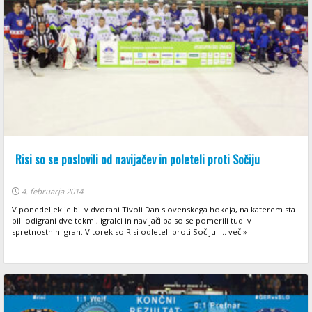
Risi so se poslovili od navijačev in poleteli proti Sočiju
4. februarja 2014
V ponedeljek je bil v dvorani Tivoli Dan slovenskega hokeja, na katerem sta
bili odigrani dve tekmi, igralci in navijači pa so se pomerili tudi v
spretnostnih igrah. V torek so Risi odleteli proti Sočiju. ... več »