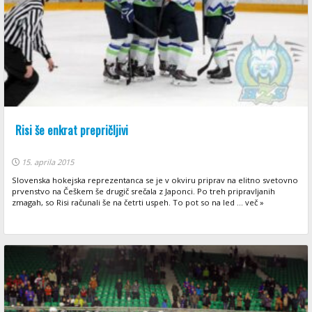
Risi še enkrat prepričljivi
15. aprila 2015
Slovenska hokejska reprezentanca se je v okviru priprav na elitno svetovno
prvenstvo na Češkem še drugič srečala z Japonci. Po treh pripravljanih
zmagah, so Risi računali še na četrti uspeh. To pot so na led ... več »