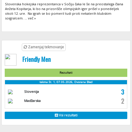
Slovenska hokejska reprezentanca v Sočiju čaka le še na preostalega člana
Anžeta Kopitarja, ki bo na prizorišče olimpijskih iger prišel v ponedeljek
okoli 12. ure. Na igrah se bo pomeril tudi proti nekaterih klubskim
soigralcem. ... več »
Zamenjaj tekmovanje
Friendly Men
Rezultati
tekma št. 1, 07.05.2026, Dvorana Bled
3
Slovenija
2
Madžarska
Vsi rezultati