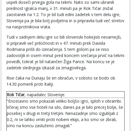
uspeli doseči prvega gola na tekmi. Nato so sami ubranili
prednost igralca manj, v 31. minuti pa je Rok Tičar znižal
zaostanek na 1:2. To je bil tudi edini zadetek v tem delu igre,
Slovenija pa je bila bolj podjetna in si pripravila tudi več strelov
na nasprotnikova vrata.
Tudi v zadnjem delu igre so bili slovenski hokejisti nevarnejši,
si pripravili več priložnosti in v 47. minuti prek Davida
Rodmana prišli do izenačenja. S tem golom pa se niso
zadovoljili in osem minut pred koncem srečanja prvič na tekmi
povedli, tokrat je bil natančen Žiga Pance. Na koncu se je
zadetek slednjega izkazal za zmagovitega.
Rise čaka na Dunaju še en obračun, v soboto se bodo ob
14.30 pomerili proti Italiji.
Rok Tičar
, napadalec Slovenije:
“Enostavno smo pokazali veliko boljšo igro, sploh v obrambi.
Včeraj smo vse hoteli na silo, danes pa je bilo precej bolje, še
posebej v drugi in tretji tretjini. Nenazadnje smo izgubljali z
0:2, ni se lahko vrniti proti nobeni ekipi, a ko smo se zbrali,
smo na koncu zasluženo zmagali.”