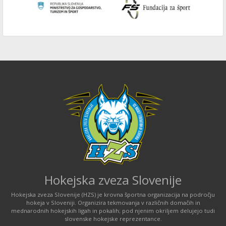
Hokejska zveza Slovenije
Hokejska zveza Slovenije (HZS) je krovna športna organizacija na področju
hokeja v Sloveniji. Organizira tekmovanja v različnih domačih in
mednarodnih hokejskih ligah in pokalih; pod njenim okriljem delujejo tudi
slovenske hokejske reprezentance.