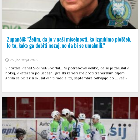
Zupančič: “Želim, da je v naši miselnosti, ko izgubimo plošček,
le to, kako ga dobiti nazaj, ne da bi se umaknili.”
25. januarja 2016
S portala Planet Siol.net/Sportal... Ni potreboval veliko, da se je zaljubil v
hokej, v katerem po uspešni igralski karieri zre proti trenerskim ciljem.
Aprila se bo z risi skušal vrniti med elito, septembra odhajajo po ... več »