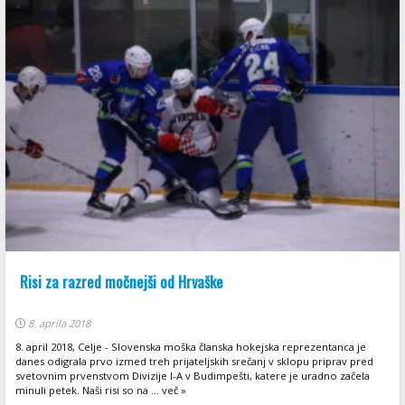
Risi za razred močnejši od Hrvaške
8. aprila 2018
8. april 2018, Celje - Slovenska moška članska hokejska reprezentanca je
danes odigrala prvo izmed treh prijateljskih srečanj v sklopu priprav pred
svetovnim prvenstvom Divizije I-A v Budimpešti, katere je uradno začela
minuli petek. Naši risi so na ... več »