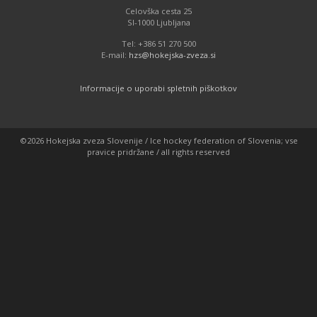
Celovška cesta 25
SI-1000 Ljubljana
Tel: +386 51 270 500
E-mail:
hzs@hokejska-zveza.si
Informacije o uporabi spletnih piškotkov
©2026 Hokejska zveza Slovenije / Ice hockey federation of Slovenia; vse
pravice pridržane / all rights reserved