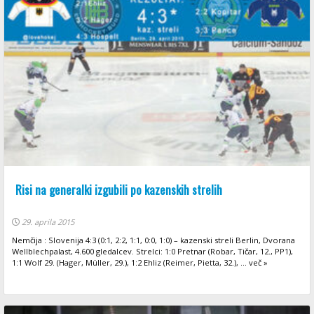
Risi na generalki izgubili po kazenskih strelih
29. aprila 2015
Nemčija : Slovenija 4:3 (0:1, 2:2, 1:1, 0:0, 1:0) – kazenski streli Berlin, Dvorana
Wellblechpalast, 4.600 gledalcev. Strelci: 1:0 Pretnar (Robar, Tičar, 12., PP1),
1:1 Wolf 29. (Hager, Müller, 29.), 1:2 Ehliz (Reimer, Pietta, 32.), ... več »