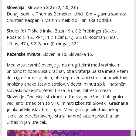
Slovenija
: Slovaška
3:2
(0:2, 1:0, 2:0)
Dunaj, sodniki Thomas Berneker, Ulrich Erd – glavna sodnika,
Christian Kaspar in Martin Smeibidlo – linijska sodnika.
Strelci:
0:1 Trska (Hrnka, Zuzin, 9.), 0:2 Preisinger (Bakos,
Rosandic, 16., PP1), 1:2 Tičar (31.), 2:2 D. Rodman (Tičar,
Urbas, 47.), 3:2 Pance (Razingar, 52.)
Kazenske minute:
Slovenija 10, Slovaška 16.
Med vratnicami Slovenije je na drugi tekmi med vratnicami
priložnost dobil Luka Gračnar, oba vratarja pa sta imela v tem
delu igre kar nekaj dela, obe reprezentanci sta si pripravili tudi
približno enako število strelov. V deveti minuti so bili natančni
slovaški hokejisti, Peter Trska je uspel zatresti mrežo
Slovenije. Obe ekipi sta imeli tudi nekaj priložnosti ob igralcu
več, eno izmed teh so v 16. minuti izkoristili Slovaki, Gračnarja
je ukanil Miroslav Preisinger. Med igralci je bilo tudi nekaj
iskric, za obračunavanje sta si namreč kazen prislužila Jan
Urbas in Jan Brejcak.