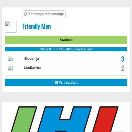
Zamenjaj tekmovanje
Friendly Men
Rezultati
tekma št. 1, 07.05.2026, Dvorana Bled
3
Slovenija
2
Madžarska
Vsi rezultati