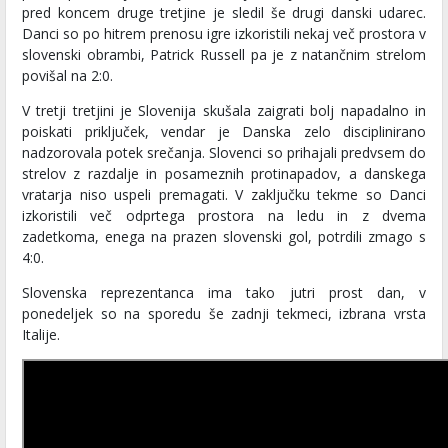
pred koncem druge tretjine je sledil še drugi danski udarec.
Danci so po hitrem prenosu igre izkoristili nekaj več prostora v
slovenski obrambi, Patrick Russell pa je z natančnim strelom
povišal na 2:0.
V tretji tretjini je Slovenija skušala zaigrati bolj napadalno in
poiskati priključek, vendar je Danska zelo disciplinirano
nadzorovala potek srečanja. Slovenci so prihajali predvsem do
strelov z razdalje in posameznih protinapadov, a danskega
vratarja niso uspeli premagati. V zaključku tekme so Danci
izkoristili več odprtega prostora na ledu in z dvema
zadetkoma, enega na prazen slovenski gol, potrdili zmago s
4:0.
Slovenska reprezentanca ima tako jutri prost dan, v
ponedeljek so na sporedu še zadnji tekmeci, izbrana vrsta
Italije.