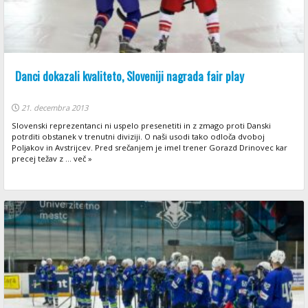
Danci dokazali kvaliteto, Sloveniji nagrada fair play
21. decembra 2013
Slovenski reprezentanci ni uspelo presenetiti in z zmago proti Danski
potrditi obstanek v trenutni diviziji. O naši usodi tako odloča dvoboj
Poljakov in Avstrijcev. Pred srečanjem je imel trener Gorazd Drinovec kar
precej težav z ... več »