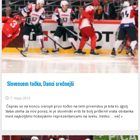
Slovencem točka, Danci srečnejši
7. maja 2013
Čeprav so na koncu osvojili prvo točko na tem prvenstvu je bila to zgolj
slaba uteha za nov poraz, ki je slovenski vrsti še bolj priškrnil vrata obstanka
med najboljšimi hokejskimi reprezentancami na svetu. Veliko ... več »