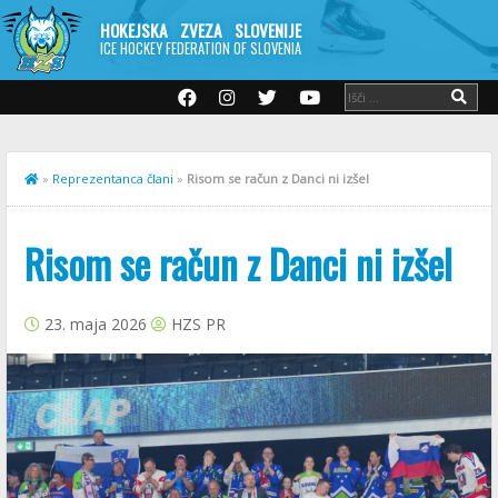
HOKEJSKA ZVEZA SLOVENIJE
ICE HOCKEY FEDERATION OF SLOVENIA
»
Reprezentanca člani
»
Risom se račun z Danci ni izšel
Risom se račun z Danci ni izšel
23. maja 2026
HZS PR