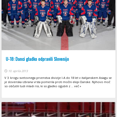
U-18: Danci gladko odpravili Slovenijo
10. aprila 2013
V 3. krogu svetovnega prvenstva divizije I-A do 18 let v italijanskem Asiagu se
je slovenska izbrana vrsta pomerila proti močni ekipi Danske. Njihovo moč
so občutili tudi mladi risi, ki so gladko izgubili z ... več »