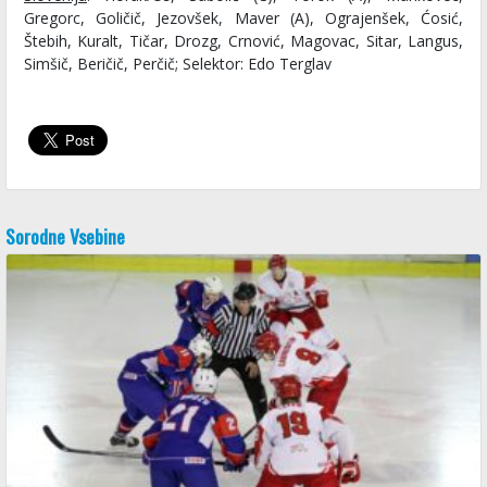
Gregorc, Goličič, Jezovšek, Maver (A), Ograjenšek, Ćosić,
Štebih, Kuralt, Tičar, Drozg, Crnović, Magovac, Sitar, Langus,
Simšič, Beričič, Perčič; Selektor: Edo Terglav
Sorodne Vsebine