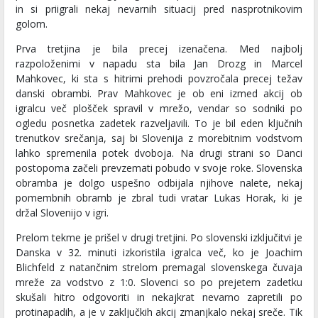
in si priigrali nekaj nevarnih situacij pred nasprotnikovim
golom.
Prva tretjina je bila precej izenačena. Med najbolj
razpoloženimi v napadu sta bila Jan Drozg in Marcel
Mahkovec, ki sta s hitrimi prehodi povzročala precej težav
danski obrambi. Prav Mahkovec je ob eni izmed akcij ob
igralcu več plošček spravil v mrežo, vendar so sodniki po
ogledu posnetka zadetek razveljavili. To je bil eden ključnih
trenutkov srečanja, saj bi Slovenija z morebitnim vodstvom
lahko spremenila potek dvoboja. Na drugi strani so Danci
postopoma začeli prevzemati pobudo v svoje roke. Slovenska
obramba je dolgo uspešno odbijala njihove nalete, nekaj
pomembnih obramb je zbral tudi vratar Lukas Horak, ki je
držal Slovenijo v igri.
Prelom tekme je prišel v drugi tretjini. Po slovenski izključitvi je
Danska v 32. minuti izkoristila igralca več, ko je Joachim
Blichfeld z natančnim strelom premagal slovenskega čuvaja
mreže za vodstvo z 1:0. Slovenci so po prejetem zadetku
skušali hitro odgovoriti in nekajkrat nevarno zapretili po
protinapadih, a je v zaključkih akcij zmanjkalo nekaj sreče. Tik