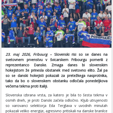
23. maj 2026, Fribourg
– Slovenski risi so se danes na
svetovnem prvenstvu v švicarskem Fribourgu pomerili z
reprezentanco Danske. Zmaga danes bi slovenskim
hokejistom že prinesla obstanek med svetovno elito. Žal pa
so se danski hokejisti pokazali za pretežkega nasprotnika,
tako da bo o slovenskem obstanku odločala ponedeljkova
večerna tekma proti Italiji.
Slovenska izbrana vrsta, za katero je bila to šesta tekma v
osmih dneh, je proti Danski začela odločno. Kljub utrujenosti
so varovanci selektorja Eda Terglava v uvodnih minutah
pokazali veliko energije, agresivno pritiskali na danske branilce