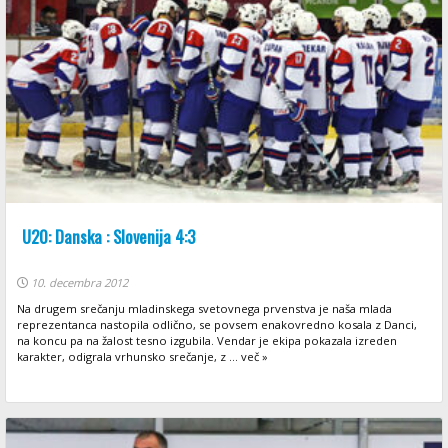
U20: Danska : Slovenija 4:3
10. decembra 2012
Na drugem srečanju mladinskega svetovnega prvenstva je naša mlada
reprezentanca nastopila odlično, se povsem enakovredno kosala z Danci,
na koncu pa na žalost tesno izgubila. Vendar je ekipa pokazala izreden
karakter, odigrala vrhunsko srečanje, z ... več »