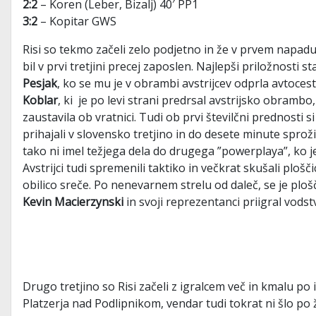
2:2
– Koren (Leber, Bizalj) 40′ PP1
3:2
– Kopitar GWS
Risi so tekmo začeli zelo podjetno in že v prvem napadu
bil v prvi tretjini precej zaposlen. Najlepši priložnosti s
Pesjak
, ko se mu je v obrambi avstrijcev odprla avtocesta
Koblar
, ki je po levi strani predrsal avstrijsko obrambo,
zaustavila ob vratnici. Tudi ob prvi številčni prednosti si
prihajali v slovensko tretjino in do desete minute sproži
tako ni imel težjega dela do drugega ”powerplaya”, ko j
Avstrijci tudi spremenili taktiko in večkrat skušali plošč
obilico sreče. Po nenevarnem strelu od daleč, se je plošči
Kevin Macierzynski
in svoji reprezentanci priigral vods
Drugo tretjino so Risi začeli z igralcem več in kmalu 
Platzerja nad Podlipnikom, vendar tudi tokrat ni šlo po 