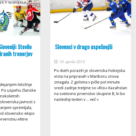
loveniji: število
Slovenci v drugo uspešnejši
ciranih trenerjev
10. aprila 2013
Po dveh porazih je slovenska hokejska
vrsta na pripravah v Mariboru znova
zmagala. Z goloma v pičle pol minute
dejanjem letošnje
sredi zadnje tretjine so »Risi« Kazahstan
 Po uspehu članske
na svetovno prvenstvo skupine B, ki bo
anskoletnih
naslednji teden v ... več »
 slovenska javnost s
vanjem spremljala,
red slovensko ekipo
prvenstvu elitne