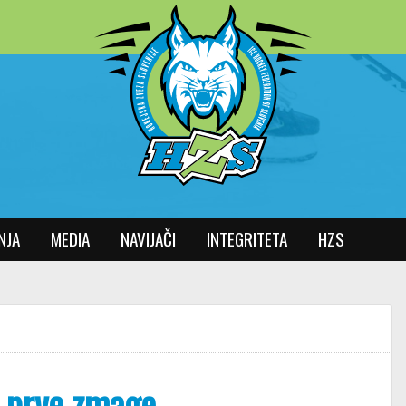
NJA
MEDIA
NAVIJAČI
INTEGRITETA
HZS
o prve zmage