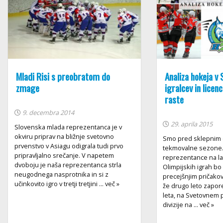
Mladi Risi s preobratom do
Analiza hokeja v S
zmage
igralcev in licen
raste
9. decembra 2014
29. aprila 2015
Slovenska mlada reprezentanca je v
okviru priprav na bližnje svetovno
Smo pred sklepnim 
prvenstvo v Asiagu odigrala tudi prvo
tekmovalne sezone.
pripravljalno srečanje. V napetem
reprezentance na l
dvoboju je naša reprezentanca strla
Olimpijskih igrah bo
neugodnega nasprotnika in si z
precejšnjim pričako
učinkovito igro v tretji tretjini ... več »
že drugo leto zapo
leta, na Svetovnem 
divizije na ... več »