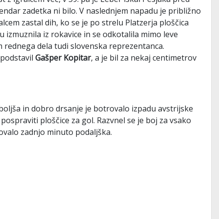
endar zadetka ni bilo. V naslednjem napadu je približno
lcem zastal dih, ko se je po strelu Platzerja ploščica
u izmuznila iz rokavice in se odkotalila mimo leve
em rednega dela tudi slovenska reprezentanca.
 podstavil
Gašper Kopitar
, a je bil za nekaj centimetrov
oljša in dobro drsanje je botrovalo izpadu avstrijske
ospraviti ploščice za gol. Razvnel se je boj za vsako
movalo zadnjo minuto podaljška.