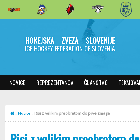
HOKEJSKA ZVEZA SLOVENIJE
ICE HOCKEY FEDERATION OF SLOVENIA
NOVICE
REPREZENTANCA
ČLANSTVO
TEKMOVA
»
Novice
»
Risi z velikim preobratom do prve zmage
Risi z velikim preobratom d