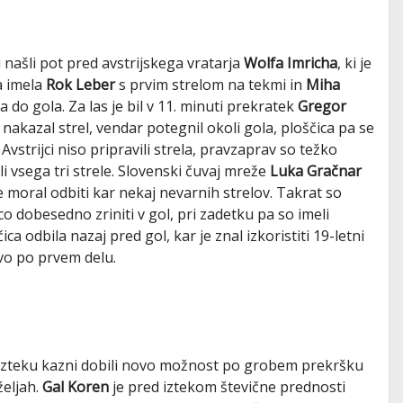
 našli pot pred avstrijskega vratarja
Wolfa Imricha
, ki je
ta imela
Rok Leber
s prvim strelom na tekmi in
Miha
 do gola. Za las je bil v 11. minuti prekratek
Gregor
 nakazal strel, vendar potegnil okoli gola, ploščica pa se
 Avstrijci niso pripravili strela, pravzaprav so težko
li vsega tri strele. Slovenski čuvaj mreže
Luka Gračnar
e moral odbiti kar nekaj nevarnih strelov. Takrat so
ico dobesedno zriniti v gol, pri zadetku pa so imeli
ca odbila nazaj pred gol, kar je znal izkoristiti 19-letni
tvo po prvem delu.
po izteku kazni dobili novo možnost po grobem prekršku
željah.
Gal Koren
je pred iztekom števične prednosti