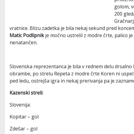
golom, v
200 gleda
Gračnarj
vratnice. Blizu zadetka je bila nekaj sekund pred konc
Matic Podlipnik
je močno ustrelil z modre črte, palico je
nenatančen.
Slovenska reprezentanca je bila v rednem delu drsalno b
obrambe, po strelu Repeta z modre črte Koren ni uspel p
ped ledu, ostrejša igra in nekaj prerivanja pa je zazna
Kazenski streli:
Slovenija:
Kopitar – gol
Zdešar – gol