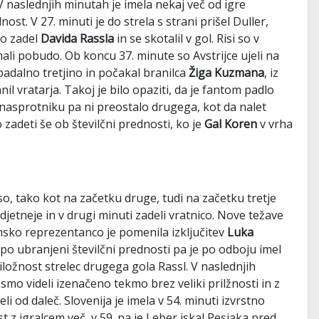
. V naslednjih minutah je imela nekaj več od igre
st. V 27. minuti je do strela s strani prišel Duller,
go zadel
Davida Rassla
in se skotalil v gol. Risi so v
mali pobudo. Ob koncu 37. minute so Avstrijce ujeli na
padalno tretjino in počakal branilca
Žiga Kuzmana
, iz
nil vratarja. Takoj je bilo opaziti, da je fantom padlo
nasprotniku pa ni preostalo drugega, kot da nalet
zadeti še ob številčni prednosti, ko je
Gal Koren
v vrha
 so, tako kot na začetku druge, tudi na začetku tretje
djetneje in v drugi minuti zadeli vratnico. Nove težave
nsko reprezentanco je pomenila izključitev
Luka
 po ubranjeni številčni prednosti pa je po odboju imel
iložnost strelec drugega gola Rassl. V naslednjih
smo videli izenačeno tekmo brez veliki prilžnosti in z
eli od daleč. Slovenija je imela v 54. minuti izvrstno
t z igralcem več, v 59. pa je Leber iskal Pesjaka pred