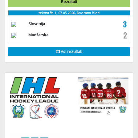
Rezultati
tekma št. 1, 07.05.2026, Dvorana Bled
3
Slovenija
2
Madžarska
Vsi rezultati