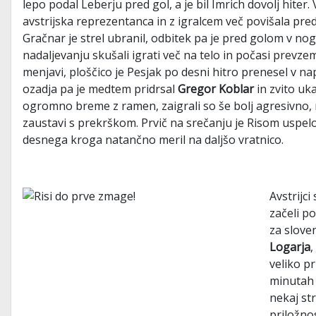
lepo podal Leberju pred gol, a je bil Imrich dovolj hiter
avstrijska reprezentanca in z igralcem več povišala predno
Gračnar je strel ubranil, odbitek pa je pred golom v no
nadaljevanju skušali igrati več na telo in počasi prevze
menjavi, ploščico je Pesjak po desni hitro prenesel v na
ozadja pa je medtem pridrsal
Gregor Koblar
in zvito uka
ogromno breme z ramen, zaigrali so še bolj agresivno, 
zaustavi s prekrškom. Prvič na srečanju je Risom uspelo 
desnega kroga natančno meril na daljšo vratnico.
Avstrijci
začeli po
za slove
Logarja
,
veliko pr
minutah 
nekaj str
priložnos