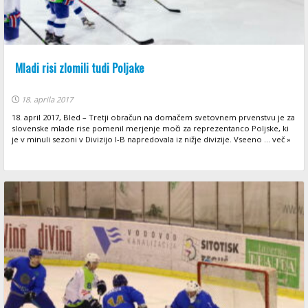
Mladi risi zlomili tudi Poljake
18. aprila 2017
18. april 2017, Bled – Tretji obračun na domačem svetovnem prvenstvu je za
slovenske mlade rise pomenil merjenje moči za reprezentanco Poljske, ki
je v minuli sezoni v Divizijo I-B napredovala iz nižje divizije. Vseeno ... več »