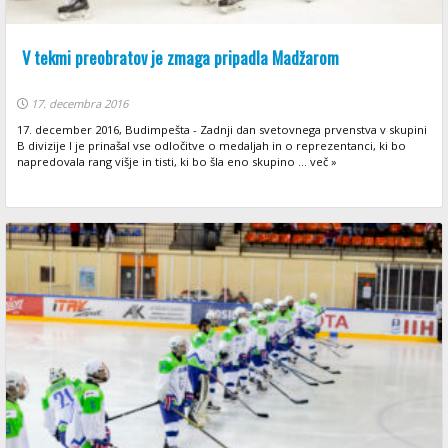
V tekmi preobratov je zmaga pripadla Madžarom
17. decembra 2016
17. december 2016, Budimpešta - Zadnji dan svetovnega prvenstva v skupini
B divizije I je prinašal vse odločitve o medaljah in o reprezentanci, ki bo
napredovala rang višje in tisti, ki bo šla eno skupino ... več »