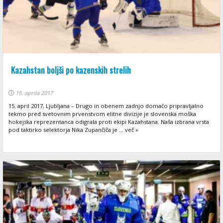
Kazahstan boljši po kazenskih strelih
15. aprila 2017
15. april 2017, Ljubljana – Drugo in obenem zadnjo domačo pripravljalno
tekmo pred svetovnim prvenstvom elitne divizije je slovenska moška
hokejska reprezentanca odigrala proti ekipi Kazahstana. Naša izbrana vrsta
pod taktirko selektorja Nika Zupančiča je ... več »