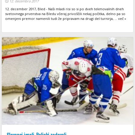
12. decembra 2017
12. december 2017, Bled - Naši mladi risi so si po dveh tekmovalnih dneh
svetovnega prvenstva na Bledu včeraj privoščili nekaj počitka, delno pa so
omenjeni premor namenili tudi že pripravam na drugi del turnirja, ... več »
Slovenci igrali, Poljaki zadevali