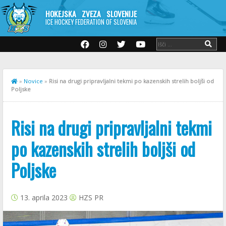
HOKEJSKA ZVEZA SLOVENIJE
ICE HOCKEY FEDERATION OF SLOVENIA
»
Novice
»
Risi na drugi pripravljalni tekmi po kazenskih strelih boljši od
Poljske
Risi na drugi pripravljalni tekmi
po kazenskih strelih boljši od
Poljske
13. aprila 2023
HZS PR