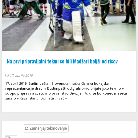
Na prvi pripravljalni tekmi so bili Madžari boljši od risov
17. aprila 2019
17. april 2019, Budimpešta - Slovenska moška članska hokejska
reprezentanca je drevi v Budimpešti odigrala prvo prijateljsko tekmo v
sklopu priprav na svetovno prvenstvo Divizije I-A, ki se bo konec meseca
začelo v Kazahstanu. Domača ... več »
Zamenjaj tekmovanje