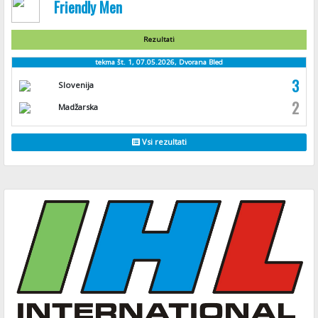
Friendly Men
Rezultati
tekma št. 1, 07.05.2026, Dvorana Bled
3
Slovenija
2
Madžarska
Vsi rezultati