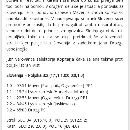
poravnali rezultat, s katerim sta ekipi ob koncu prvega dela
tudi odšli na odmor. V drugem delu se je situacija ponovila; za
Slovenijo je bil ponovno uspešen Maver, a znova so Poljaki
nadoknadili zaostanek. V nadaljevanju so imeli Slovenci sicer
premoč v poskusih, da bi premagali obrambo nasprotnikov,
vendar redni del ni prinesel zmagovalca. Slednjega ni dal niti
podaljšek, tako da sta se ekipi preizkusili še v kazenskih
strelih, kjer pa je bila Slovenija z zadetkom Jana Drozga
uspešnejša.
Jutri varovance selektorja Kopitarja čaka še ena tekma proti
poljski izbrani vrsti.
Slovenija – Poljska 3:2 (1:1,1:1,0:0,0:0,1:0)
1:0 – 07:51 Maver (Podlipnik, Ograjenšek) PP1
1:1 – 13:24 Lyszczarczyk (Horzelski, Miarka)
2:1 – 22:56 Maver (Ograjenšek, Drozg) PP1
2:2 – 34:45 Lyszczarczyk (Jaskiewicz)
3:2 – 65:00 Drozg PS
Streli: SLO 34 (9,15,10,0); POL 29 (9,12,5,2)
Kazni: SLO 2 (0,2,0,0); POL 16 (4,8,4,0)