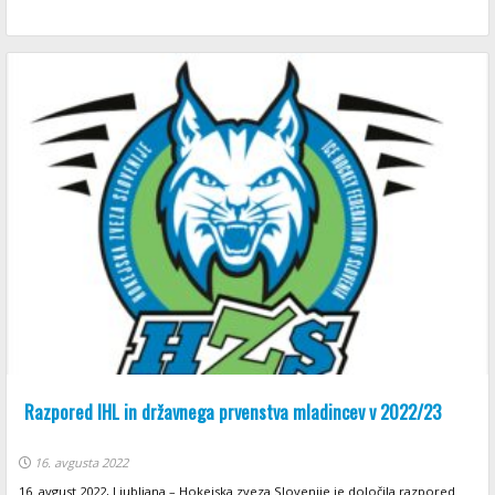
Razpored IHL in državnega prvenstva mladincev v 2022/23
16. avgusta 2022
16. avgust 2022, Ljubljana – Hokejska zveza Slovenije je določila razpored