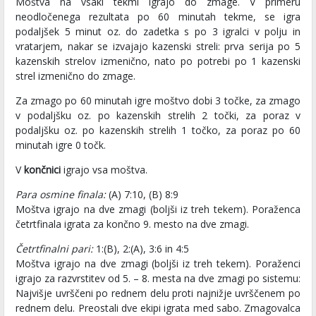
Moštva na vsaki tekmi igrajo do zmage. V primeru
neodločenega rezultata po 60 minutah tekme, se igra
podaljšek 5 minut oz. do zadetka s po 3 igralci v polju in
vratarjem, nakar se izvajajo kazenski streli: prva serija po 5
kazenskih strelov izmenično, nato po potrebi po 1 kazenski
strel izmenično do zmage.
Za zmago po 60 minutah igre moštvo dobi 3 točke, za zmago
v podaljšku oz. po kazenskih strelih 2 točki, za poraz v
podaljšku oz. po kazenskih strelih 1 točko, za poraz po 60
minutah igre 0 točk.
V
končnici
igrajo vsa moštva.
Para osmine finala:
(A) 7:10, (B) 8:9
Moštva igrajo na dve zmagi (boljši iz treh tekem). Poraženca
četrtfinala igrata za končno 9. mesto na dve zmagi.
Četrtfinalni pari:
1:(B), 2:(A), 3:6 in 4:5
Moštva igrajo na dve zmagi (boljši iz treh tekem). Poraženci
igrajo za razvrstitev od 5. – 8. mesta na dve zmagi po sistemu:
Najvišje uvrščeni po rednem delu proti najnižje uvrščenem po
rednem delu. Preostali dve ekipi igrata med sabo. Zmagovalca