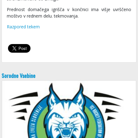
Prednost domačega igrišča v končnici ima višje uvrščeno
moštvo v rednem delu. tekmovanja.
Razpored tekem
Sorodne Vsebine