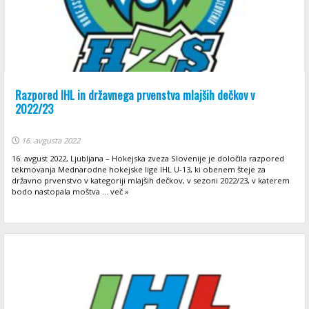
Razpored IHL in državnega prvenstva mlajših dečkov v
2022/23
16. avgusta 2022
16. avgust 2022, Ljubljana – Hokejska zveza Slovenije je določila razpored
tekmovanja Mednarodne hokejske lige IHL U-13, ki obenem šteje za
državno prvenstvo v kategoriji mlajših dečkov, v sezoni 2022/23, v katerem
bodo nastopala moštva ... več »