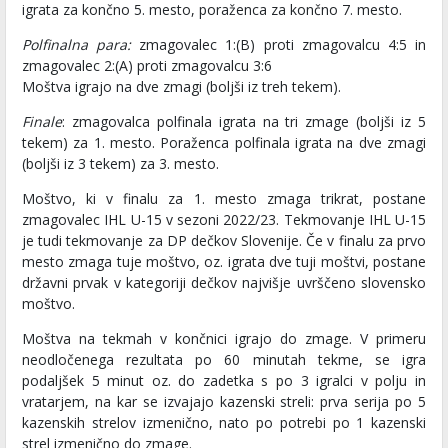
igrata za končno 5. mesto, poraženca za končno 7. mesto.
Polfinalna para:
zmagovalec 1:(B) proti zmagovalcu 4:5 in
zmagovalec 2:(A) proti zmagovalcu 3:6
Moštva igrajo na dve zmagi (boljši iz treh tekem).
Finale
: zmagovalca polfinala igrata na tri zmage (boljši iz 5
tekem) za 1. mesto. Poraženca polfinala igrata na dve zmagi
(boljši iz 3 tekem) za 3. mesto.
Moštvo, ki v finalu za 1. mesto zmaga trikrat, postane
zmagovalec IHL U-15 v sezoni 2022/23. Tekmovanje IHL U-15
je tudi tekmovanje za DP dečkov Slovenije. Če v finalu za prvo
mesto zmaga tuje moštvo, oz. igrata dve tuji moštvi, postane
državni prvak v kategoriji dečkov najvišje uvrščeno slovensko
moštvo.
Moštva na tekmah v končnici igrajo do zmage. V primeru
neodločenega rezultata po 60 minutah tekme, se igra
podaljšek 5 minut oz. do zadetka s po 3 igralci v polju in
vratarjem, na kar se izvajajo kazenski streli: prva serija po 5
kazenskih strelov izmenično, nato po potrebi po 1 kazenski
strel izmenično do zmage.