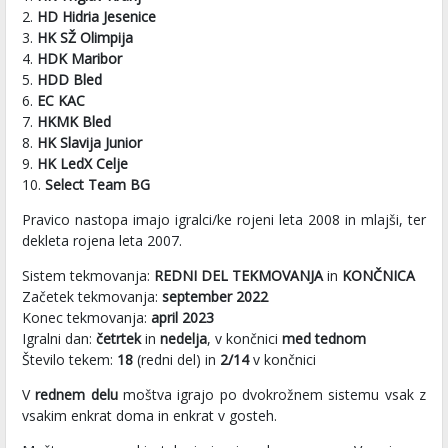
2.
HD Hidria Jesenice
3.
HK SŽ Olimpija
4.
HDK Maribor
5.
HDD Bled
6.
EC KAC
7.
HKMK Bled
8.
HK Slavija Junior
9.
HK LedX Celje
10.
Select Team BG
Pravico nastopa imajo igralci/ke rojeni leta 2008 in mlajši, ter
dekleta rojena leta 2007.
Sistem tekmovanja:
REDNI DEL
TEKMOVANJA
in
KONČNICA
Začetek tekmovanja:
september 2022
Konec tekmovanja:
april 2023
Igralni dan:
četrtek
in
nedelja
, v končnici
med tednom
Število tekem:
18
(redni del) in
2/14
v končnici
V
rednem delu
moštva igrajo po dvokrožnem sistemu vsak z
vsakim enkrat doma in enkrat v gosteh.