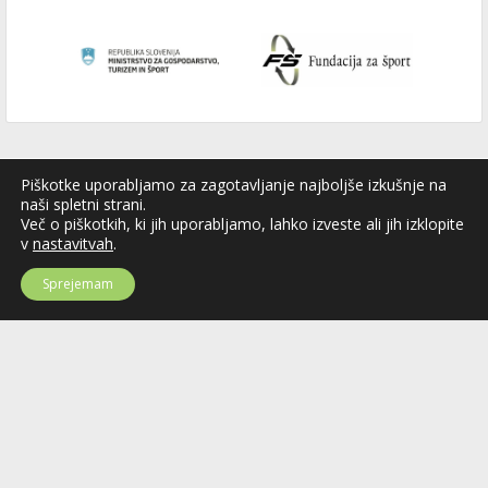
Piškotke uporabljamo za zagotavljanje najboljše izkušnje na
naši spletni strani.
Več o piškotkih, ki jih uporabljamo, lahko izveste ali jih izklopite
v
nastavitvah
.
Sprejemam
Hokejska zveza Slovenije
Hokejska zveza Slovenije (HZS) je krovna športna organizacija na področju
hokeja v Sloveniji. Organizira tekmovanja v različnih domačih in