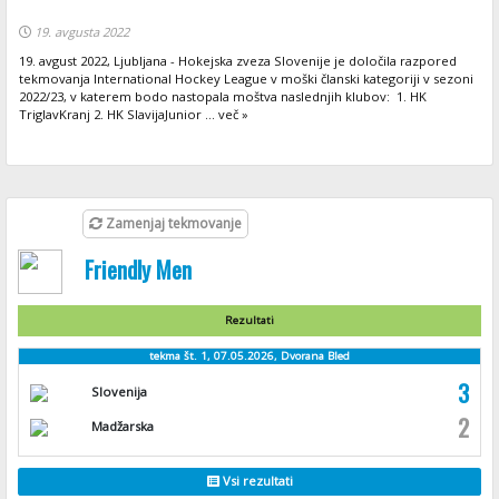
19. avgusta 2022
19. avgust 2022, Ljubljana - Hokejska zveza Slovenije je določila razpored
tekmovanja International Hockey League v moški članski kategoriji v sezoni
2022/23, v katerem bodo nastopala moštva naslednjih klubov: 1. HK
TriglavKranj 2. HK SlavijaJunior ... več »
Zamenjaj tekmovanje
Friendly Men
Rezultati
tekma št. 1, 07.05.2026, Dvorana Bled
3
Slovenija
2
Madžarska
Vsi rezultati