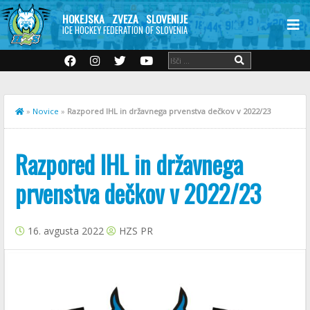
HOKEJSKA ZVEZA SLOVENIJE
ICE HOCKEY FEDERATION OF SLOVENIA
»
Novice
»
Razpored IHL in državnega prvenstva dečkov v 2022/23
Razpored IHL in državnega
prvenstva dečkov v 2022/23
16. avgusta 2022
HZS PR