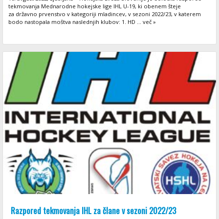
tekmovanja Mednarodne hokejske lige IHL U-19, ki obenem šteje
za državno prvenstvo v kategoriji mladincev, v sezoni 2022/23, v katerem
bodo nastopala moštva naslednjih klubov: 1. HD ... več »
Razpored tekmovanja IHL za člane v sezoni 2022/23