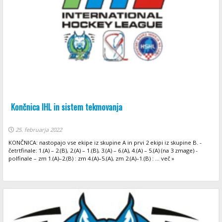
Končnica IHL in sistem tekmovanja
25. februarja 2022
KONČNICA: nastopajo vse ekipe iz skupine A in prvi 2 ekipi iz skupine B. -
četrtfinale: 1.(A) – 2.(B), 2.(A) – 1.(B), 3.(A) – 6.(A), 4.(A) – 5.(A) (na 3 zmage) -
polfinale – zm 1.(A)–2.(B) : zm 4.(A)–5.(A), zm 2.(A)–1.(B) : ... več »