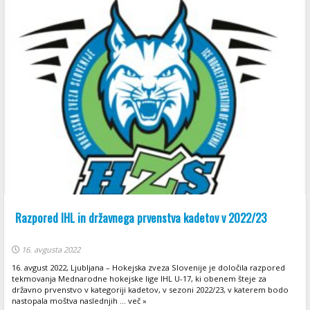
Razpored IHL in državnega prvenstva kadetov v 2022/23
16. avgusta 2022
16. avgust 2022, Ljubljana – Hokejska zveza Slovenije je določila razpored
tekmovanja Mednarodne hokejske lige IHL U-17, ki obenem šteje za
državno prvenstvo v kategoriji kadetov, v sezoni 2022/23, v katerem bodo
nastopala moštva naslednjih ... več »