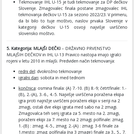
Tekmovanje IHL U-15 je tudi tekmovanje za DP dečkov
Slovenije. Zmagovalec finala postane zmagovalec IHL
tekmovanja dečkov U-15 za sezono 2022/23. V primeru,
da bi bilo to tuje moštvo, naslov prvaka Slovenije v
kategoriji dečkov U-15 osvoji najvišje uvrščeno
slovensko moštvo.
5. Kategorija: MLAJŠI DEČKI
– DRŽAVNO PRVENSTVO
MLAJŠIH DEČKOV in IHL U-13 Pravico nastopa imajo igralci
rojeni v letu 2010 in mlajši. Predviden način tekmovanja:
redni del
: dvokrožno tekmovanje
igralni dan
: sobota in med tednom
končnica
: osmina finala: (A) 7.-10. (B) 8.-9; četrtfinale: 1.-
(B), 2.-(A), 3.-6., 4.-5. Najvišje uvrščena poražena ekipa
igra proti najnižje uvrščeni poraženi ekipi v seriji na 2
zmagi, ostali dve ekipi igrata med sabo na 2 zmagi.
Zmagovalca teh serij igrata za 5. mesto na 2. zmagi,
poraženi ekipi za 7. mesto na 2 zmagi; polfinale: zmag.
1.-(B) : zmag. 4.-5., zmag. 2.-(A) : zmag. 3-6 finale za
1.mesto: zmag. polfinala (na 3 zmage) finale za 3., 5., 7.