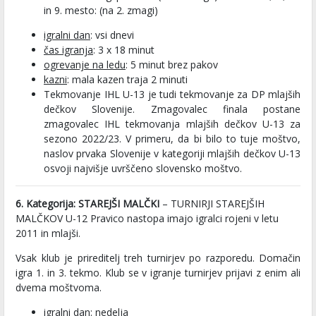
in 9. mesto: (na 2. zmagi)
igralni dan
: vsi dnevi
čas igranja
: 3 x 18 minut
ogrevanje na ledu
: 5 minut brez pakov
kazni
: mala kazen traja 2 minuti
Tekmovanje IHL U-13 je tudi tekmovanje za DP mlajših
dečkov Slovenije. Zmagovalec finala postane
zmagovalec IHL tekmovanja mlajših dečkov U-13 za
sezono 2022/23. V primeru, da bi bilo to tuje moštvo,
naslov prvaka Slovenije v kategoriji mlajših dečkov U-13
osvoji najvišje uvrščeno slovensko moštvo.
6. Kategorija: STAREJŠI MALČKI
– TURNIRJI STAREJŠIH
MALČKOV U-12 Pravico nastopa imajo igralci rojeni v letu
2011 in mlajši.
Vsak klub je prireditelj treh turnirjev po razporedu. Domačin
igra 1. in 3. tekmo. Klub se v igranje turnirjev prijavi z enim ali
dvema moštvoma.
igralni dan
: nedelja