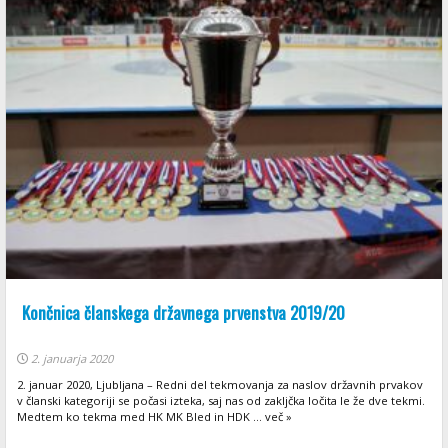
Končnica članskega državnega prvenstva 2019/20
2. januarja 2020
2. januar 2020, Ljubljana – Redni del tekmovanja za naslov državnih prvakov
v članski kategoriji se počasi izteka, saj nas od zakljčka ločita le že dve tekmi.
Medtem ko tekma med HK MK Bled in HDK ... več »