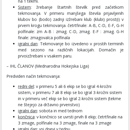
na 1 tekmi.
Sistem
: žrebanje štartnih številk pred začetkom
tekmovanja.
V primeru manjšega števila prijavljenih
klubov bo (bodo) zadnji izžrebani klub (klubi) prost(i) v
prvem krogu tekmovanja.
četrtfinale: A-B, C-D, E-F, G-H
polfinale: zm A-B : zmag. C-D, zmag. E-F : zmag. G-H
finale: zmagovalca polfinala
igralni dan
: Tekmovanje bo izvedeno v prostih terminih
med sezono na različnih lokacijah. Domačin je
prvoizžrebani v vsakem paru.
– IHL ČLANOV (Mednarodna Hokejska Liga)
Predviden način tekmovanja:
redni del
: v primeru 5 ali 6 ekip se bo igral 4-krožni
sistem, v primeru 7 ali 8 ekip se bo igral 3-krožni sistem
in v primeru več ekip se bo igral 2-krožni sistem (tekme
ne štejejo za državno prvenstvo)
igralni dan
: sobota in med tednom
končnica
: v končnico se uvrsti prvih 8 ekip; četrtfinale na
3 zmage, polfinale na 3 zmage, finale na 3 zmage
igralni dan
: vsi dnevi v tednu