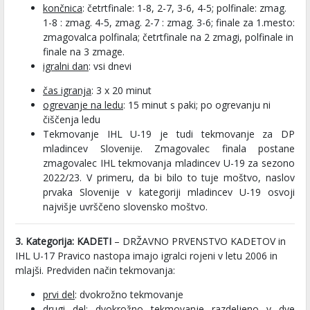
končnica
: četrtfinale: 1-8, 2-7, 3-6, 4-5; polfinale: zmag.
1-8 : zmag. 4-5, zmag. 2-7 : zmag. 3-6; finale za 1.mesto:
zmagovalca polfinala; četrtfinale na 2 zmagi, polfinale in
finale na 3 zmage.
igralni dan
: vsi dnevi
čas igranja
: 3 x 20 minut
ogrevanje na ledu
: 15 minut s paki; po ogrevanju ni
čiščenja ledu
Tekmovanje IHL U-19 je tudi tekmovanje za DP
mladincev Slovenije. Zmagovalec finala postane
zmagovalec IHL tekmovanja mladincev U-19 za sezono
2022/23. V primeru, da bi bilo to tuje moštvo, naslov
prvaka Slovenije v kategoriji mladincev U-19 osvoji
najvišje uvrščeno slovensko moštvo.
3. Kategorija: KADETI
– DRŽAVNO PRVENSTVO KADETOV in
IHL U-17 Pravico nastopa imajo igralci rojeni v letu 2006 in
mlajši. Predviden način tekmovanja:
prvi del
: dvokrožno tekmovanje
drugi del
: dvokrožno tekmovanje razdeljeno v dve