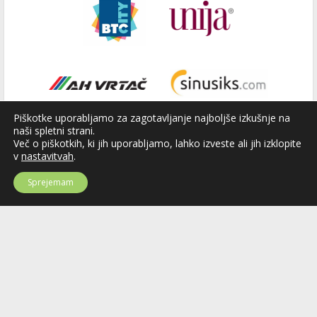
Piškotke uporabljamo za zagotavljanje najboljše izkušnje na
naši spletni strani.
Več o piškotkih, ki jih uporabljamo, lahko izveste ali jih izklopite
v
nastavitvah
.
Sprejemam