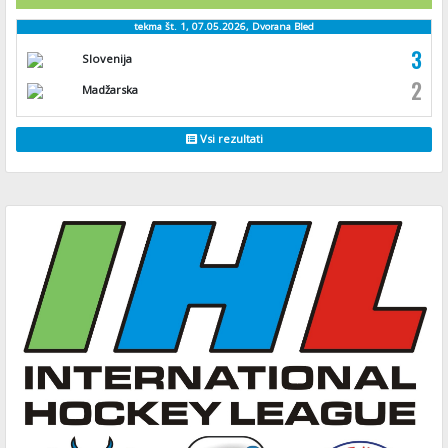
tekma št. 1, 07.05.2026, Dvorana Bled
3
Slovenija
2
Madžarska
Vsi rezultati