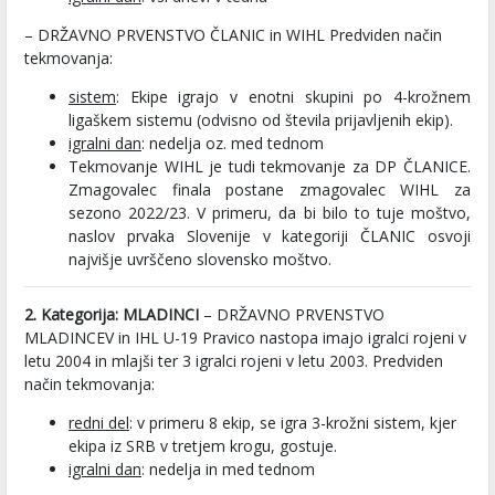
– DRŽAVNO PRVENSTVO ČLANIC in WIHL Predviden način
tekmovanja:
sistem
: Ekipe igrajo v enotni skupini po 4-krožnem
ligaškem sistemu (odvisno od števila prijavljenih ekip).
igralni dan
: nedelja oz. med tednom
Tekmovanje WIHL je tudi tekmovanje za DP ČLANICE.
Zmagovalec finala postane zmagovalec WIHL za
sezono 2022/23. V primeru, da bi bilo to tuje moštvo,
naslov prvaka Slovenije v kategoriji ČLANIC osvoji
najvišje uvrščeno slovensko moštvo.
2. Kategorija: MLADINCI
– DRŽAVNO PRVENSTVO
MLADINCEV in IHL U-19 Pravico nastopa imajo igralci rojeni v
letu 2004 in mlajši ter 3 igralci rojeni v letu 2003. Predviden
način tekmovanja:
redni del
: v primeru 8 ekip, se igra 3-krožni sistem, kjer
ekipa iz SRB v tretjem krogu, gostuje.
igralni dan
: nedelja in med tednom