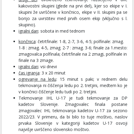
kakovostni skupini (glede na prvi del), kjer so ekipe v I.
skupini že uvrščene v končnico, ekipe v II. skupini pa se
borijo za uvrstitev med prvih osem ekip (vključno s l.
skupino).
igralni dan
: sobota in med tednom
končnica
: četrtfinale: 1-8, 2-7, 3-6, 4-5; polfinale: zmag.
1-8 : zmag. 4-5, zmag. 2-7 : zmag. 3-6; finale za 1.mesto:
zmagovalca polfinala; četrtfinale na 2 zmagi, polfinale in
finale na 3 zmage.
igralni dan
: vsi dnevi
čas igranja
: 3 x 20 minut
ogrevanje na ledu
: 15 minut s paki; v rednem delu
tekmovanja ni čiščenja ledu po 2. tretjini, medtem ko je
v končnici čiščenje ledu tudi po 2. tretjini.
Tekmovanje IHL U-17 je tudi tekmovanje za DP
kadetov Slovenije. Zmagovalec finala postane
zmagovalec IHL tekmovanja kadetov U-17 za sezono
2022/23. V primeru, da bi bilo to tuje moštvo, naslov
prvaka Slovenije v kategoriji kadetov U-17 osvoji
najvišje uvrščeno slovensko moštvo.