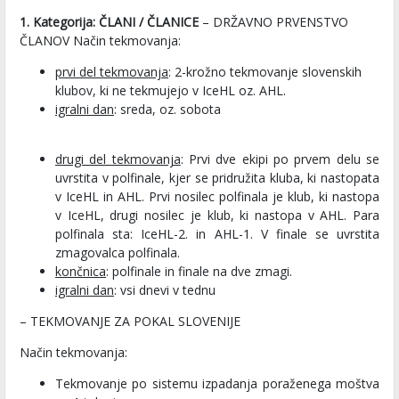
1. Kategorija: ČLANI / ČLANICE
– DRŽAVNO PRVENSTVO
ČLANOV Način tekmovanja:
prvi del tekmovanja
: 2-krožno tekmovanje slovenskih
klubov, ki ne tekmujejo v IceHL oz. AHL.
igralni dan
: sreda, oz. sobota
drugi del tekmovanja
: Prvi dve ekipi po prvem delu se
uvrstita v polfinale, kjer se pridružita kluba, ki nastopata
v IceHL in AHL. Prvi nosilec polfinala je klub, ki nastopa
v IceHL, drugi nosilec je klub, ki nastopa v AHL. Para
polfinala sta: IceHL-2. in AHL-1. V finale se uvrstita
zmagovalca polfinala.
končnica
: polfinale in finale na dve zmagi.
igralni dan
: vsi dnevi v tednu
– TEKMOVANJE ZA POKAL SLOVENIJE
Način tekmovanja:
Tekmovanje po sistemu izpadanja poraženega moštva