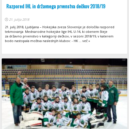
Razpored IHL in državnega prvenstva dečkov 2018/19
21. julija 2018
21. julij 2018, Ljubljana – Hokejska zveza Slovenije je določila razpored
tekmovanja Mednarodne hokejske lige IHL U-14, ki obenem šteje
za državno prvenstvo v kategoriji dečkov, v sezoni 2018/19, v katerem
bodo nastopala moštva naslednjih klubov: - HK ... več »