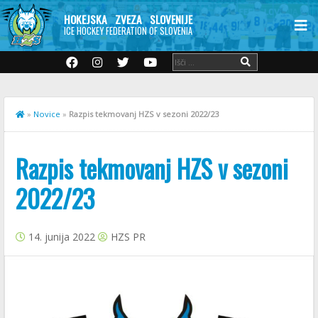
HOKEJSKA ZVEZA SLOVENIJE
ICE HOCKEY FEDERATION OF SLOVENIA
»
Novice
»
Razpis tekmovanj HZS v sezoni 2022/23
Razpis tekmovanj HZS v sezoni
2022/23
14. junija 2022
HZS PR