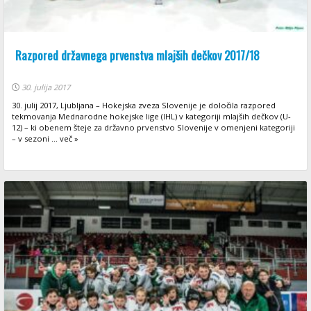
Razpored državnega prvenstva mlajših dečkov 2017/18
30. julija 2017
30. julij 2017, Ljubljana – Hokejska zveza Slovenije je določila razpored
tekmovanja Mednarodne hokejske lige (IHL) v kategoriji mlajših dečkov (U-
12) – ki obenem šteje za državno prvenstvo Slovenije v omenjeni kategoriji
– v sezoni ... več »