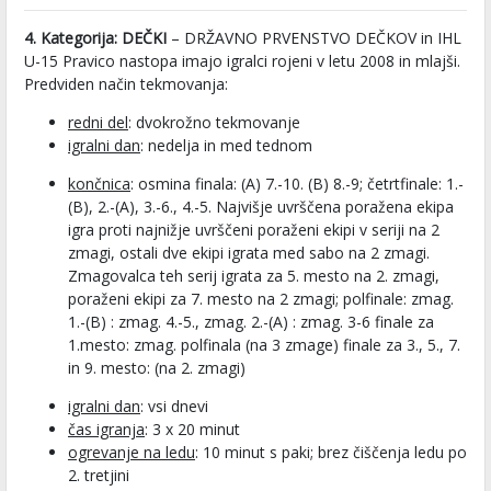
4. Kategorija: DEČKI
– DRŽAVNO PRVENSTVO DEČKOV in IHL
U-15 Pravico nastopa imajo igralci rojeni v letu 2008 in mlajši.
Predviden način tekmovanja:
redni del
: dvokrožno tekmovanje
igralni dan
: nedelja in med tednom
končnica
: osmina finala: (A) 7.-10. (B) 8.-9; četrtfinale: 1.-
(B), 2.-(A), 3.-6., 4.-5. Najvišje uvrščena poražena ekipa
igra proti najnižje uvrščeni poraženi ekipi v seriji na 2
zmagi, ostali dve ekipi igrata med sabo na 2 zmagi.
Zmagovalca teh serij igrata za 5. mesto na 2. zmagi,
poraženi ekipi za 7. mesto na 2 zmagi; polfinale: zmag.
1.-(B) : zmag. 4.-5., zmag. 2.-(A) : zmag. 3-6 finale za
1.mesto: zmag. polfinala (na 3 zmage) finale za 3., 5., 7.
in 9. mesto: (na 2. zmagi)
igralni dan
: vsi dnevi
čas igranja
: 3 x 20 minut
ogrevanje na ledu
: 10 minut s paki; brez čiščenja ledu po
2. tretjini