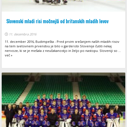
Slovenski mladi risi močnejši od britanskih mladih levov
11. decembra 2016
11. december 2016, Budimpešta - Pred prvim srečanjem naših mladih risov
na tem svetovnem prvenstvu je bilo v garderobi Slovenije čutiti nekaj
nervoze, ki se je mešala z neučakanostjo in željo po nastopu. Sloveniji so ...
več »