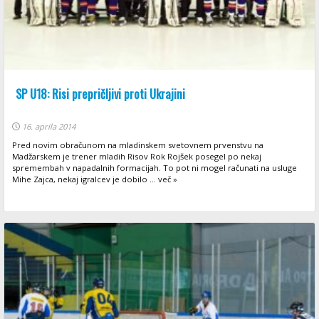
SP U18: Risi prepričljivi proti Ukrajini
16. aprila 2014
Pred novim obračunom na mladinskem svetovnem prvenstvu na
Madžarskem je trener mladih Risov Rok Rojšek posegel po nekaj
spremembah v napadalnih formacijah. To pot ni mogel računati na usluge
Mihe Zajca, nekaj igralcev je dobilo ... več »