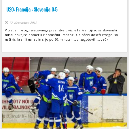
U20: Francija : Slovenija 0:5
12. decembra 2012
V tretjem krogu svetovnega prvenstva divizije I v Franciji so se slovenski
mladi hokejisti pomerili z domačini Francozi. Odločeni doseči zmago, so
naši risi krenili na led in si jo po 60. minutah tudi zagotovili. ... več »