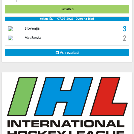
Rezultati
tekma št. 1, 07.05.2026, Dvorana Bled
3
Slovenija
2
Madžarska
Vsi rezultati