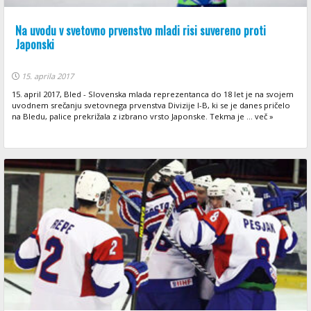
Na uvodu v svetovno prvenstvo mladi risi suvereno proti
Japonski
15. aprila 2017
15. april 2017, Bled - Slovenska mlada reprezentanca do 18 let je na svojem
uvodnem srečanju svetovnega prvenstva Divizije I-B, ki se je danes pričelo
na Bledu, palice prekrižala z izbrano vrsto Japonske. Tekma je ... več »