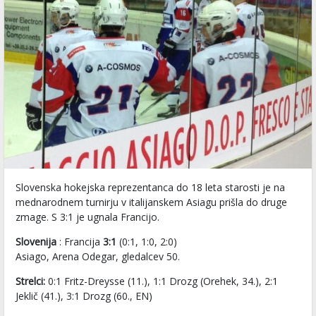
Slovenska hokejska reprezentanca do 18 leta starosti je na
mednarodnem turnirju v italijanskem Asiagu prišla do druge
zmage. S 3:1 je ugnala Francijo.
Slovenija
: Francija
3:1
(0:1, 1:0, 2:0)
Asiago, Arena Odegar, gledalcev 50.
Strelci:
0:1 Fritz-Dreysse (11.), 1:1 Drozg (Orehek, 34.), 2:1
Jeklič (41.), 3:1 Drozg (60., EN)