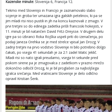
Kazenske minute:
Slovenija 6, Francija 12.
Tekmo med Slovenijo in Francijo je zaznamovalo slabo
sojenje in groba ter umazana igra galskih petelinov, ki pa se
jim mladi risi niso pustili in jih na koncu kaznovali z zmago. V
prvi tretjini so do edinega zadetka prišli francoski hokejisti, v
11. minuti je bil natančen David Fritz-Dreysse. V drugem delu
igre pa so izbranci Roka Rojška uspeli priti do izenačenja, po
podaji Janeza Orehka se je med strelce vpisal Jan Drozg. V
zadnji tretjini na prvo vodstvo Slovenije ni bilo potrebno dolgo
čakati, po vsega 41 sekundah je za 2:1 zadel Matic Jeklič.
Mladi risi so nato igrali preudarno, vsega tri sekunde pred
piskom sirene pa je zmagovalca z zadetkom v prazno mrežo
dokončno odločil Drozg, ki je bil proglašen za najboljšega
igralca srečanja. Med vratnicami Slovenije je delo odlično
opravil Kristian Šenk.