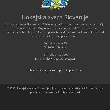
Hokejska zveza Slovenije
Hokejska zveza Slovenije (HZS) je krovna športna organizacija na področju
hokeja v Sloveniji. Organizira tekmovanja v različnih domačih in
mednarodnih hokejskih ligah in pokalih; pod njenim okriljem delujejo tudi
slovenske hokejske reprezentance.
Celovška cesta 25
SI-1000 Ljubljana
Tel: +386 51 270 500
E-mail:
hzs@hokejska-zveza.si
Informacije o uporabi spletnih piškotkov
©2026 Hokejska zveza Slovenije / Ice hockey federation of Slovenia; vse
pravice pridržane / all rights reserved