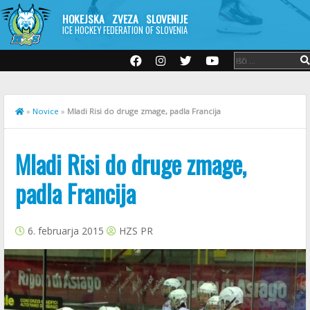
HOKEJSKA ZVEZA SLOVENIJE
ICE HOCKEY FEDERATION OF SLOVENIA
»
Novice
»
Mladi Risi do druge zmage, padla Francija
Mladi Risi do druge zmage,
padla Francija
6. februarja 2015
HZS PR