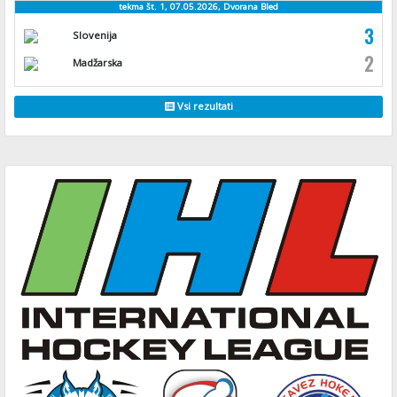
tekma št. 1, 07.05.2026, Dvorana Bled
3
Slovenija
2
Madžarska
Vsi rezultati