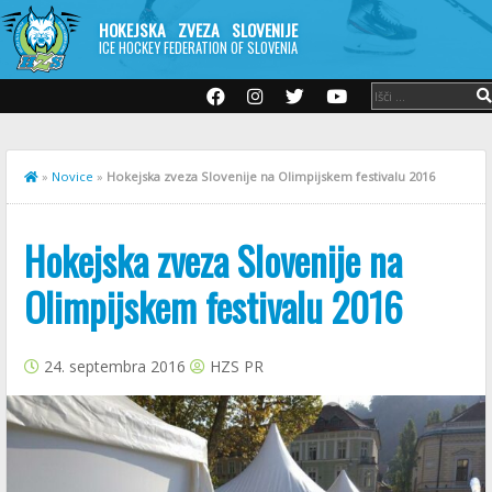
HOKEJSKA ZVEZA SLOVENIJE
ICE HOCKEY FEDERATION OF SLOVENIA
»
Novice
»
Hokejska zveza Slovenije na Olimpijskem festivalu 2016
Hokejska zveza Slovenije na
Olimpijskem festivalu 2016
24. septembra 2016
HZS PR