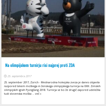
Na olimpijskem turnirju risi najprej proti ZDA
25. septembra 2017
25. september 2017, Zürich - Mednarodna hokejska zveza je danes objavila
razpored tekem moškega in ženskega olimpijskega turnirja na XXIII. Zimskih
olimpijskih igrah Pjongčang 2018. Turnirja se bo že drugič zapored udeležila
tudi slovenska moška ... več »