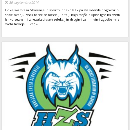
30. septembra 2014
Hokejska zveza Slovenije in športni dnevnik Ekipa sta sklenila dogovor o
sodelovanju. Vsak torek se boste ljubitelji najhitrejše ekipne igre na svetu
lahko seznanili z rezultati vseh selekcij in drugimi zanimivimi zgodbami s
sveta hokeja. ... več »