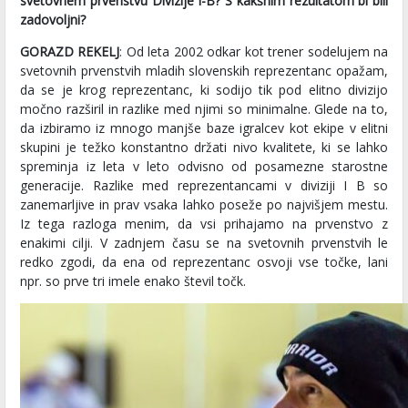
svetovnem prvenstvu Divizije I-B? S kakšnim rezultatom bi bili
zadovoljni?
GORAZD REKELJ
: Od leta 2002 odkar kot trener sodelujem na
svetovnih prvenstvih mladih slovenskih reprezentanc opažam,
da se je krog reprezentanc, ki sodijo tik pod elitno divizijo
močno razširil in razlike med njimi so minimalne. Glede na to,
da izbiramo iz mnogo manjše baze igralcev kot ekipe v elitni
skupini je težko konstantno držati nivo kvalitete, ki se lahko
spreminja iz leta v leto odvisno od posamezne starostne
generacije. Razlike med reprezentancami v diviziji I B so
zanemarljive in prav vsaka lahko poseže po najvišjem mestu.
Iz tega razloga menim, da vsi prihajamo na prvenstvo z
enakimi cilji. V zadnjem času se na svetovnih prvenstvih le
redko zgodi, da ena od reprezentanc osvoji vse točke, lani
npr. so prve tri imele enako števil točk.