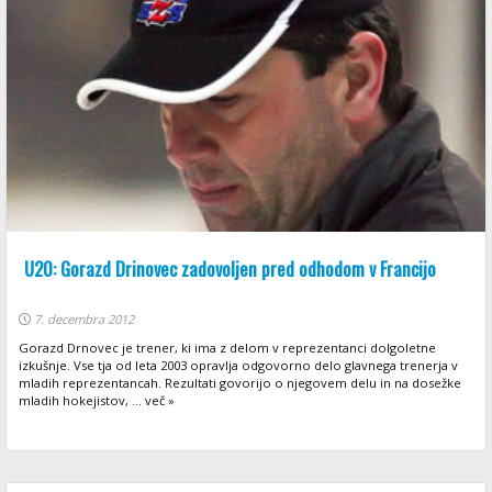
U20: Gorazd Drinovec zadovoljen pred odhodom v Francijo
7. decembra 2012
Gorazd Drnovec je trener, ki ima z delom v reprezentanci dolgoletne
izkušnje. Vse tja od leta 2003 opravlja odgovorno delo glavnega trenerja v
mladih reprezentancah. Rezultati govorijo o njegovem delu in na dosežke
mladih hokejistov, ... več »