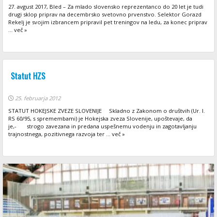
27. avgust 2017, Bled – Za mlado slovensko reprezentanco do 20 let je tudi
drugi sklop priprav na decembrsko svetovno prvenstvo. Selektor Gorazd
Rekelj je svojim izbrancem pripravil pet treningov na ledu, za konec priprav
... več »
Statut HZS
25. februarja 2012
STATUT HOKEJSKE ZVEZE SLOVENIJE Skladno z Zakonom o društvih (Ur. l.
RS 60/95, s spremembami) je Hokejska zveza Slovenije, upoštevaje, da
je,- strogo zavezana in predana uspešnemu vodenju in zagotavljanju
trajnostnega, pozitivnega razvoja ter ... več »