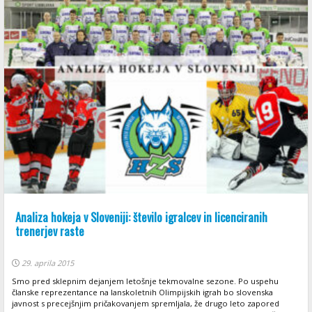
Analiza hokeja v Sloveniji: število igralcev in licenciranih
trenerjev raste
29. aprila 2015
Smo pred sklepnim dejanjem letošnje tekmovalne sezone. Po uspehu
članske reprezentance na lanskoletnih Olimpijskih igrah bo slovenska
javnost s precejšnjim pričakovanjem spremljala, že drugo leto zapored