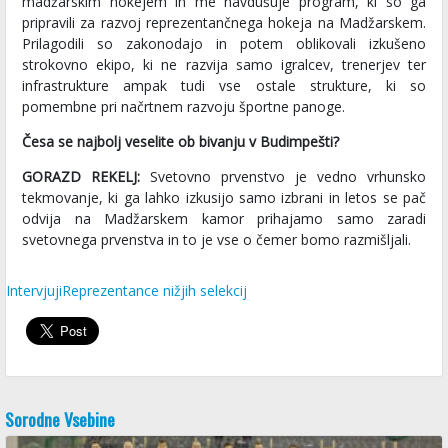
madžarskim hokejem in me navdušuje program, ki so ga
pripravili za razvoj reprezentančnega hokeja na Madžarskem.
Prilagodili so zakonodajo in potem oblikovali izkušeno
strokovno ekipo, ki ne razvija samo igralcev, trenerjev ter
infrastrukture ampak tudi vse ostale strukture, ki so
pomembne pri načrtnem razvoju športne panoge.
Česa se najbolj veselite ob bivanju v Budimpešti?
GORAZD REKELJ:
Svetovno prvenstvo je vedno vrhunsko
tekmovanje, ki ga lahko izkusijo samo izbrani in letos se pač
odvija na Madžarskem kamor prihajamo samo zaradi
svetovnega prvenstva in to je vse o čemer bomo razmišljali.
Intervjuji
Reprezentance nižjih selekcij
Sorodne Vsebine