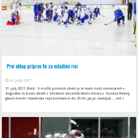
Prvi sklop priprav že za mladimi risi
31. julija 2017
31. julij 2017, Bled - V vročih poletnih dneh je le malo misli usmerjenih v
dogodke, ki bodo sledili v zimskem decembrskem mesecu. Gorazd Rekelj,
glavni trener mladinske reprezentance do 20 let, pa je, navkljub ... več »