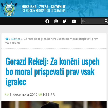
HOKEJSKA ZVEZA SLOVENIJE
ICE HOCKEY FEDERATION OF SLOVENIA
»
Novice
»
Gorazd Rekelj: Za končni uspeh bo moral prispevati prav
vsak igralec
Gorazd Rekelj: Za končni uspeh
bo moral prispevati prav vsak
igralec
8. decembra 2016
HZS PR