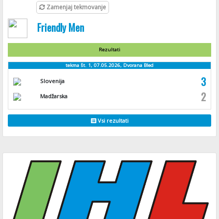
Zamenjaj tekmovanje
Friendly Men
Rezultati
tekma št. 1, 07.05.2026, Dvorana Bled
3
Slovenija
2
Madžarska
Vsi rezultati