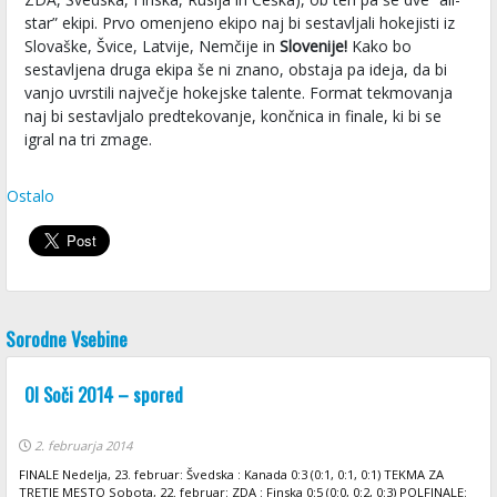
star” ekipi. Prvo omenjeno ekipo naj bi sestavljali hokejisti iz
Slovaške, Švice, Latvije, Nemčije in
Slovenije!
Kako bo
sestavljena druga ekipa še ni znano, obstaja pa ideja, da bi
vanjo uvrstili največje hokejske talente. Format tekmovanja
naj bi sestavljalo predtekovanje, končnica in finale, ki bi se
igral na tri zmage.
Ostalo
Sorodne Vsebine
OI Soči 2014 – spored
2. februarja 2014
FINALE Nedelja, 23. februar: Švedska : Kanada 0:3 (0:1, 0:1, 0:1) TEKMA ZA
TRETJE MESTO Sobota, 22. februar: ZDA : Finska 0:5 (0:0, 0:2, 0:3) POLFINALE: