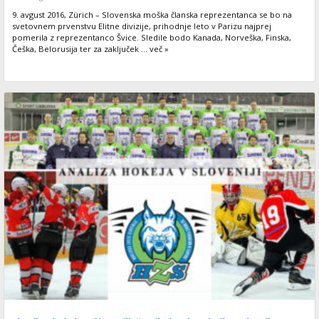
9. avgust 2016, Zürich – Slovenska moška članska reprezentanca se bo na
svetovnem prvenstvu Elitne divizije, prihodnje leto v Parizu najprej
pomerila z reprezentanco Švice. Sledile bodo Kanada, Norveška, Finska,
Češka, Belorusija ter za zaključek ... več »