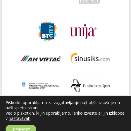
Piškotke uporabljamo za zagotavljanje najboljše izkušnje na
naši spletni strani.
Več o piškotkih, ki jih uporabljamo, lahko izveste ali jih izklopite
v
nastavitvah
.
Sprejemam