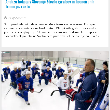
Analiza hokeja v Sloveniji: število igralcev in licenciranih
trenerjev raste
29. aprila 2015
Smo pred sklepnim dejanjem letošnje tekmovalne sezone. Po uspehu
članske reprezentance na lanskoletnih Olimpijskih igrah bo slovenska
javnost s precejšnjim pričakovanjem spremljala, že drugo leto zapored
slovensko ekipo leta, na Svetovnem prvenstvu elitne divizije na ... več »