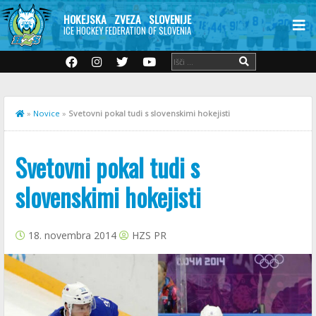
HOKEJSKA ZVEZA SLOVENIJE
ICE HOCKEY FEDERATION OF SLOVENIA
»
Novice
»
Svetovni pokal tudi s slovenskimi hokejisti
Svetovni pokal tudi s
slovenskimi hokejisti
18. novembra 2014
HZS PR