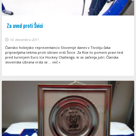
Za uvod proti Švici
14. decembra 2011
Člansko hokejsko reprezentanco Slovenije danes v Tivoliju čaka
pripravljalna tekma proti izbrani vrsti Švice. Za Rise to pomeni pravi test
pred turnirjem Euro Ice Hockey Challenge, ki se začenja jutri. Članska
slovenska izbrana vrsta se ... več »