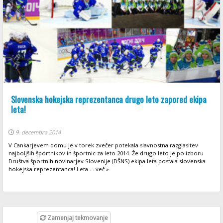
Slovenska hokejska reprezentanca drugo leto zapored ekipa
leta!
9. decembra 2014
V Cankarjevem domu je v torek zvečer potekala slavnostna razglasitev
najboljših športnikov in športnic za leto 2014. Že drugo leto je po izboru
Društva športnih novinarjev Slovenije (DŠNS) ekipa leta postala slovenska
hokejska reprezentanca! Leta ... več »
Zamenjaj tekmovanje