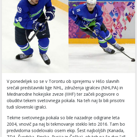
V ponedeljek so se v Torontu ob sprejemu v Hišo slavnih
srečali predstavniki lige NHL, združenja igralcev (NHLPA) in
Mednarodne hokejske zveze (IIHF) ter začeli pogovore o
obuditvi tekem svetovnega pokala. Na teh naj bi bili prisotni
tudi slovenski igralci.
Tekme svetovnega pokala so bile nazadnje odigrane leta
2004, vnovič pa naj bi tekmovanje steklo leto 2016. Tam bo
predvidoma sodelovalo osem ekip. Šest najboljših (Kanada,
ZDA, Švedska, Finska, Rusija in Češka), ob teh pa še dve ”all-