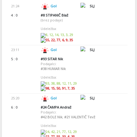
21:24
Gol
SLJ
4 : 0
#8
STIPANIČ Blaž
(brez podaje)
Udeležba:
8, 12, 14, 13, 3, 29
55, 22, 77, 6, 9, 35
23:11
Gol
SLJ
5 : 0
#93
SITAR Nik
Podajalci:
#38
HUMAR Nik
Udeležba:
93, 38, 88, 12, 11, 29
98, 15, 50, 91, 7, 35
25:20
Gol
SLJ
6 : 0
#24
ČAMPA Andraž
Podajalci:
#42
BOLE Nik
,
#21
VALENTIČ Tevž
Udeležba:
24, 42, 21, 77, 12, 29
22, 77, 55, 33, 6, 35