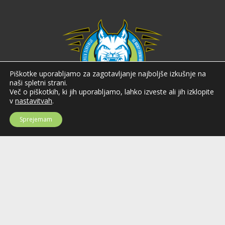
Piškotke uporabljamo za zagotavljanje najboljše izkušnje na
naši spletni strani.
Več o piškotkih, ki jih uporabljamo, lahko izveste ali jih izklopite
v
nastavitvah
.
Hokejska zveza Slovenije
Sprejemam
Hokejska zveza Slovenije (HZS) je krovna športna organizacija na področju
hokeja v Sloveniji. Organizira tekmovanja v različnih domačih in
mednarodnih hokejskih ligah in pokalih; pod njenim okriljem delujejo tudi
slovenske hokejske reprezentance.
Celovška cesta 25
SI-1000 Ljubljana
Tel: +386 51 270 500
E-mail:
hzs@hokejska-zveza.si
Informacije o uporabi spletnih piškotkov