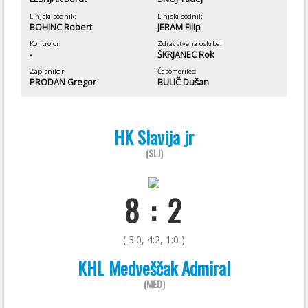
Linjski sodnik:
Linjski sodnik:
BOHINC Robert
JERAM Filip
Kontrolor:
Zdravstvena oskrba:
-
ŠKRJANEC Rok
Zapisnikar:
Časomerilec:
PRODAN Gregor
BULIČ Dušan
HK Slavija jr
(SLJ)
8 : 2
( 3:0, 4:2, 1:0 )
KHL Medveščak Admiral
(MED)