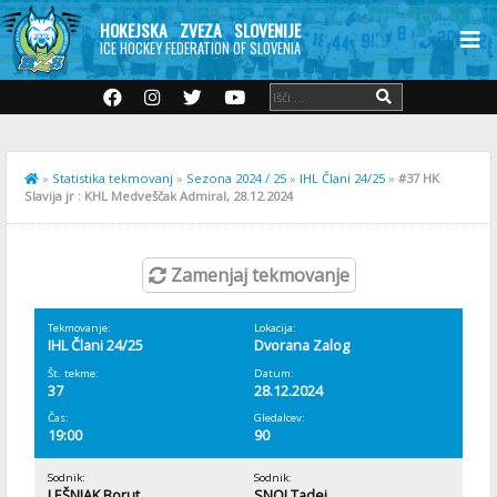
HOKEJSKA ZVEZA SLOVENIJE
ICE HOCKEY FEDERATION OF SLOVENIA
»
Statistika tekmovanj
»
Sezona 2024 / 25
»
IHL Člani 24/25
»
#37 HK
Slavija jr : KHL Medveščak Admiral, 28.12.2024
Zamenjaj tekmovanje
Tekmovanje:
Lokacija:
IHL Člani 24/25
Dvorana Zalog
Št. tekme:
Datum:
37
28.12.2024
Čas:
Gledalcev:
19:00
90
Sodnik:
Sodnik:
LEŠNJAK Borut
SNOJ Tadej