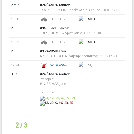
2 min
#24
ČAMPA Andraž
HOOK (IIHF #146, Zadrževanje s palico)
[ 10:05 - 12:05 ]
10:18
Izključitev
MED
2 min
#96
SENZEL Nikola
TRIP (IIHF #167, Spotikanje)
[ 10:18 - 12:18 ]
10:52
Izključitev
MED
2 min
#9
ZAVRŠKI Fran
ABUSE (IIHF #116, Žaljenje sodnikov)
[ 10:52 - 12:52 ]
19:34
Gol (GWG)
SLJ
3 : 0
#24
ČAMPA Andraž
Podajalci:
#12
PRIMAR Jure
Udeležba:
24, 12, 21, 42, 77, 29
13, 20, 9, 96, 23, 35
2 / 3