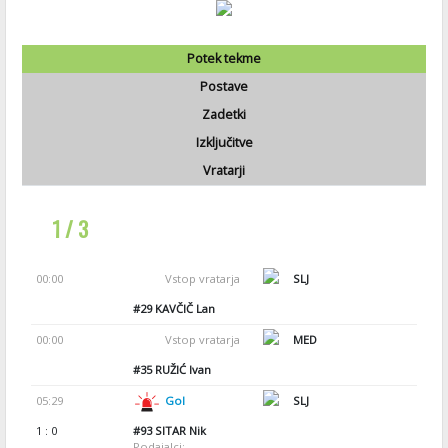
Potek tekme
Postave
Zadetki
Izključitve
Vratarji
1 / 3
00:00
Vstop vratarja
SLJ
#29
KAVČIČ Lan
00:00
Vstop vratarja
MED
#35
RUŽIĆ Ivan
05:29
Gol
SLJ
1 : 0
#93
SITAR Nik
Podajalci: