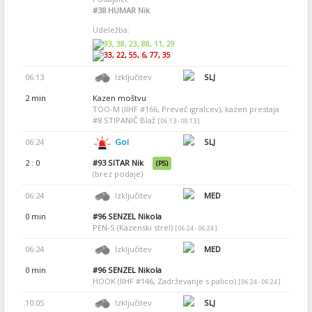
#38
HUMAR Nik
Udeležba:
93, 38, 23, 88, 11, 29
33, 22, 55, 6, 77, 35
06:13
Izključitev
SLJ
2 min
Kazen moštvu
TOO-M (IIHF #166, Preveč igralcev), kazen prestaja
#8 STIPANIČ Blaž
[ 06:13 - 08:13 ]
06:24
Gol
SLJ
2 : 0
#93
SITAR Nik
(PS)
(brez podaje)
06:24
Izključitev
MED
0 min
#96
SENZEL Nikola
PEN-S (Kazenski strel)
[ 06:24 - 06:24 ]
06:24
Izključitev
MED
0 min
#96
SENZEL Nikola
HOOK (IIHF #146, Zadrževanje s palico)
[ 06:24 - 06:24 ]
10:05
Izključitev
SLJ