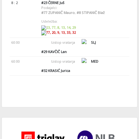
8 : 2
#23
ČERNE Juš
Podajalci:
#77
ZUPANIČ Mauro
,
#8
STIPANIČ Blaž
Udeležba:
23, 77, 8, 13, 14, 29
77, 20, 9, 13, 33, 32
60:00
Izstop vratarja
SLJ
#29
KAVČIČ Lan
60:00
Izstop vratarja
MED
#32
KRASIĆ Jurica