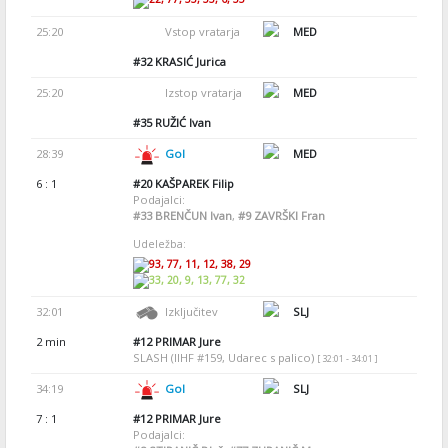
25:20
Vstop vratarja
MED
#32
KRASIĆ Jurica
25:20
Izstop vratarja
MED
#35
RUŽIĆ Ivan
28:39
Gol
MED
6 : 1
#20
KAŠPAREK Filip
Podajalci:
#33
BRENČUN Ivan
,
#9
ZAVRŠKI Fran
Udeležba:
93, 77, 11, 12, 38, 29
33, 20, 9, 13, 77, 32
32:01
Izključitev
SLJ
2 min
#12
PRIMAR Jure
SLASH (IIHF #159, Udarec s palico)
[ 32:01 - 34:01 ]
34:19
Gol
SLJ
7 : 1
#12
PRIMAR Jure
Podajalci: