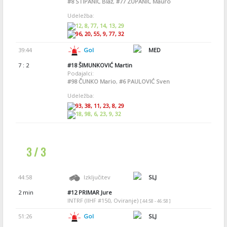
#8
STIPANIČ Blaž
,
#77
ZUPANIČ Mauro
Udeležba:
12, 8, 77, 14, 13, 29
96, 20, 55, 9, 77, 32
39:44
Gol
MED
7 : 2
#18
ŠIMUNKOVIĆ Martin
Podajalci:
#98
ČUNKO Mario
,
#6
PAULOVIĆ Sven
Udeležba:
93, 38, 11, 23, 8, 29
18, 98, 6, 23, 9, 32
3 / 3
44:58
Izključitev
SLJ
2 min
#12
PRIMAR Jure
INTRF (IIHF #150, Oviranje)
[ 44:58 - 46:58 ]
51:26
Gol
SLJ