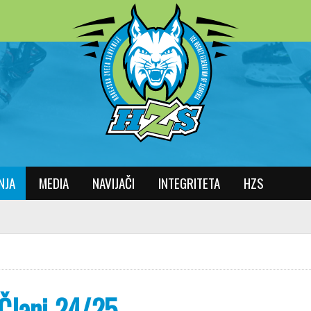
NJA
MEDIA
NAVIJAČI
INTEGRITETA
HZS
Člani 24/25