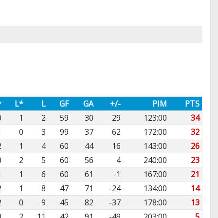
*
L*
L
GF
GA
+/-
PIM
PTS
0
1
2
59
30
29
123:00
34
1
0
3
99
37
62
172:00
32
2
1
4
60
44
16
143:00
26
0
2
5
60
56
4
240:00
23
1
1
6
60
61
-1
167:00
21
2
1
8
47
71
-24
134:00
14
2
0
9
45
82
-37
178:00
13
0
2
11
42
91
-49
203:00
5