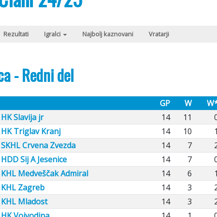
Rezultati
Igralci
Najbolj kaznovani
Vratarji
ca - Redni del
GP
W
W
HK Slavija jr
14
11
HK Triglav Kranj
14
10
SKHL Crvena Zvezda
14
7
HDD Sij A Jesenice
14
7
KHL Medveščak Admiral
14
6
KHL Zagreb
14
3
KHL Mladost
14
3
HK Vojvodina
14
1