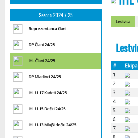
Sezona 2024 / 25
Lestvica
Reprezentanca člani
Lestvi
DP Člani 24/25
IHL Člani 24/25
#
Ekipa
1.
DP Mladinci 24/25
2.
3.
IHL U-17 Kadeti 24/25
4.
IHL U-15 Dečki 24/25
5.
6.
IHL U-13 Mlajši dečki 24/25
7.
8.