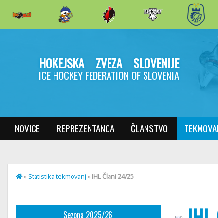
HOKEJSKA ZVEZA SLOVENIJE
ICE HOCKEY FEDERATION OF SLOVENIA
NOVICE
REPREZENTANCA
ČLANSTVO
TEKMOVA
»
Statistika tekmovanj
»
IHL Člani 24/25
IHL 
Sezona 2025/26