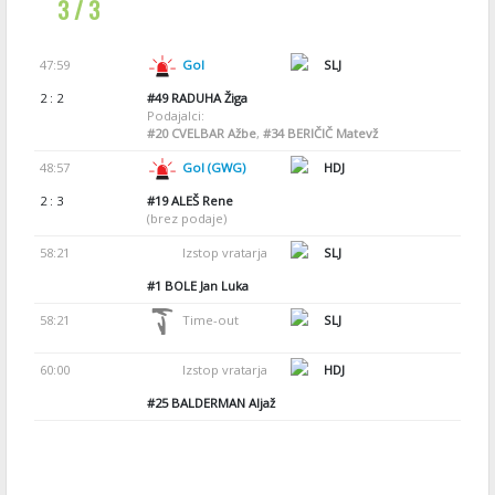
3 / 3
47:59
Gol
SLJ
2 : 2
#49
RADUHA Žiga
Podajalci:
#20
CVELBAR Ažbe
,
#34
BERIČIČ Matevž
48:57
Gol (GWG)
HDJ
2 : 3
#19
ALEŠ Rene
(brez podaje)
58:21
Izstop vratarja
SLJ
#1
BOLE Jan Luka
58:21
Time-out
SLJ
60:00
Izstop vratarja
HDJ
#25
BALDERMAN Aljaž