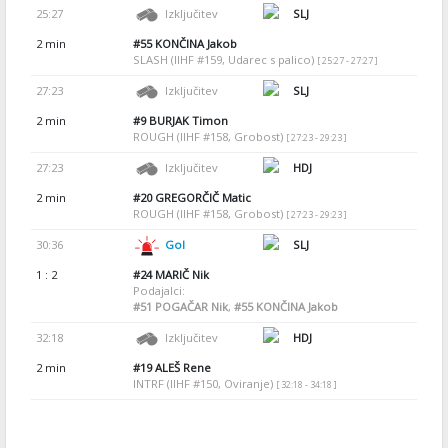
25:27
Izključitev
SLJ
2 min
#55
KONČINA Jakob
SLASH (IIHF #159, Udarec s palico)
[ 25:27 - 27:27 ]
27:23
Izključitev
SLJ
2 min
#9
BURJAK Timon
ROUGH (IIHF #158, Grobost)
[ 27:23 - 29:23 ]
27:23
Izključitev
HDJ
2 min
#20
GREGORČIČ Matic
ROUGH (IIHF #158, Grobost)
[ 27:23 - 29:23 ]
30:36
Gol
SLJ
1 : 2
#24
MARIČ Nik
Podajalci:
#51
POGAČAR Nik
,
#55
KONČINA Jakob
32:18
Izključitev
HDJ
2 min
#19
ALEŠ Rene
INTRF (IIHF #150, Oviranje)
[ 32:18 - 34:18 ]