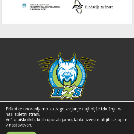
Hokejska zveza Slovenije
Piškotke uporabljamo za zagotavljanje najboljše izkušnje na
naši spletni strani.
Hokejska zveza Slovenije (HZS) je krovna športna organizacija na področju
Več o piškotkih, ki jih uporabljamo, lahko izveste ali jih izklopite
hokeja v Sloveniji. Organizira tekmovanja v različnih domačih in
v
nastavitvah
.
mednarodnih hokejskih ligah in pokalih; pod njenim okriljem delujejo tudi
slovenske hokejske reprezentance.