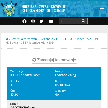
HOKEJSKA ZVEZA SLOVENIJE
ICE HOCKEY FEDERATION OF SLOVENIA
»
Statistika tekmovanj
»
Sezona 2024 / 25
»
IHL U-17 Kadeti 24/25
»
#11
HK Slavija jr : Sij A Jesenice, 05.10.2024
Zamenjaj tekmovanje
Tekmovanje:
Lokacija:
IHL U-17 Kadeti 24/25
Dvorana Zalog
Št. tekme:
Datum:
11
05.10.2024
Čas:
Gledalcev:
15:30
60
Sodnik:
GROZNIK Boštjan