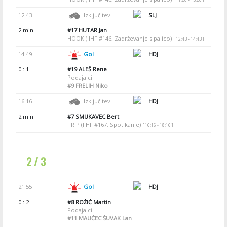
12:43
Izključitev
SLJ
2 min
#17
HUTAR Jan
HOOK (IIHF #146, Zadrževanje s palico)
[ 12:43 - 14:43 ]
14:49
Gol
HDJ
0 : 1
#19
ALEŠ Rene
Podajalci:
#9
FRELIH Niko
16:16
Izključitev
HDJ
2 min
#7
SMUKAVEC Bert
TRIP (IIHF #167, Spotikanje)
[ 16:16 - 18:16 ]
2 / 3
21:55
Gol
HDJ
0 : 2
#8
ROŽIČ Martin
Podajalci:
#11
MAUČEC ŠUVAK Lan