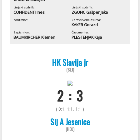
Linjski sodnik:
Linjski sodnik:
CONFIDENTI Ines
ZGONC Gašper Jaka
Kontrolor:
Zdravstvena oskrba:
-
KAKER Gorazd
Zapisnikar:
Časomerilec:
BAUMKIRCHER Klemen
PLESTENJAK Kaja
HK Slavija jr
(SLJ)
2 : 3
( 0:1, 1:1, 1:1 )
Sij A Jesenice
(HDJ)