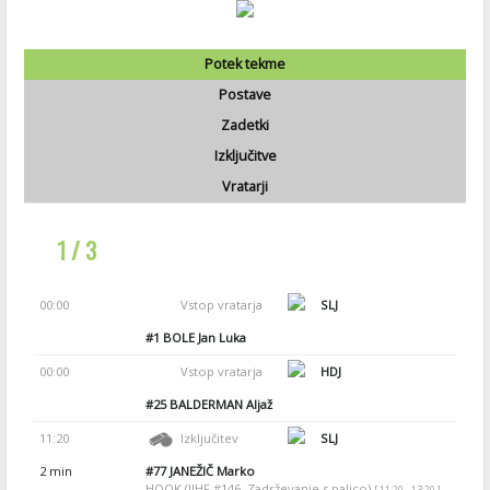
Potek tekme
Postave
Zadetki
Izključitve
Vratarji
1 / 3
00:00
Vstop vratarja
SLJ
#1
BOLE Jan Luka
00:00
Vstop vratarja
HDJ
#25
BALDERMAN Aljaž
11:20
Izključitev
SLJ
2 min
#77
JANEŽIČ Marko
HOOK (IIHF #146, Zadrževanje s palico)
[ 11:20 - 13:20 ]