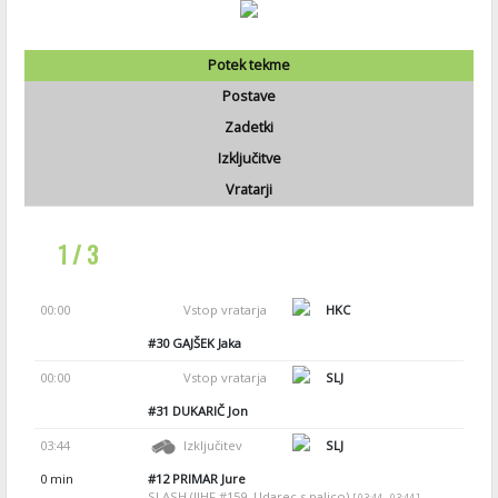
Potek tekme
Postave
Zadetki
Izključitve
Vratarji
1 / 3
00:00
Vstop vratarja
HKC
#30
GAJŠEK Jaka
00:00
Vstop vratarja
SLJ
#31
DUKARIČ Jon
03:44
Izključitev
SLJ
0 min
#12
PRIMAR Jure
SLASH (IIHF #159, Udarec s palico)
[ 03:44 - 03:44 ]