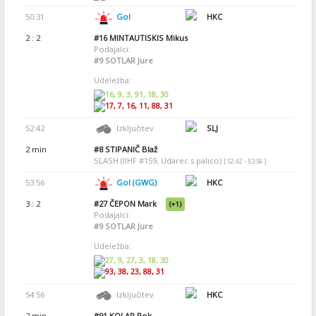
50:31
Gol
HKC
2 : 2
#16
MINTAUTISKIS Mikus
Podajalci:
#9
SOTLAR Jure
Udeležba:
16, 9, 3, 91, 18, 30
17, 7, 16, 11, 88, 31
52:42
Izključitev
SLJ
2 min
#8
STIPANIČ Blaž
SLASH (IIHF #159, Udarec s palico)
[ 52:42 - 53:56 ]
53:56
Gol (GWG)
HKC
3 : 2
#27
ČEPON Mark
(+1)
Podajalci:
#9
SOTLAR Jure
Udeležba:
27, 9, 27, 3, 18, 30
93, 38, 23, 88, 31
54:56
Izključitev
HKC
2 min
#91
KOLAR Rok