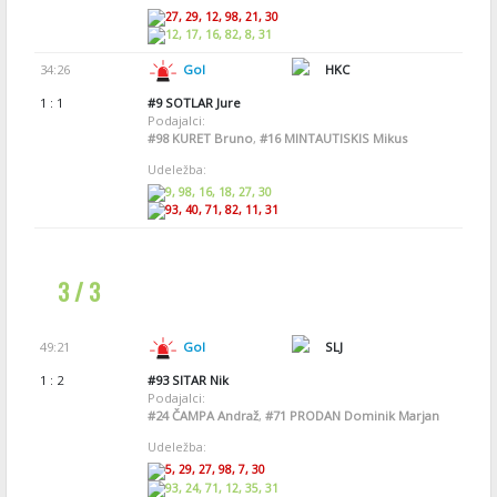
27, 29, 12, 98, 21, 30
12, 17, 16, 82, 8, 31
34:26
Gol
HKC
1 : 1
#9
SOTLAR Jure
Podajalci:
#98
KURET Bruno
,
#16
MINTAUTISKIS Mikus
Udeležba:
9, 98, 16, 18, 27, 30
93, 40, 71, 82, 11, 31
3 / 3
49:21
Gol
SLJ
1 : 2
#93
SITAR Nik
Podajalci:
#24
ČAMPA Andraž
,
#71
PRODAN Dominik Marjan
Udeležba:
5, 29, 27, 98, 7, 30
93, 24, 71, 12, 35, 31