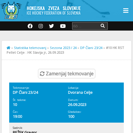
HOKEJSKA ZVEZA SLOVENIJE
ICE HOCKEY FEDERATION OF SLOVENIA
»
Statistika tekmovanj
»
Sezona 2023 / 24
»
DP Člani 23/24
»
#10 HK RST
Pellet Celje : HK Slavija jr, 26.09.2023
Zamenjaj tekmovanje
Tekmovanje:
Lokacija:
DP Člani 23/24
Dvorana Celje
Št. tekme:
Datum:
10
26.09.2023
Čas:
Gledalcev:
19:00
100
Sodnik:
REŽEK Gregor