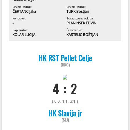
Linjski sodnik:
Linjski sodnik:
ČERTANC Jaka
TURK Boštjan
Kontrolor:
Zdravstvena oskrba:
-
PLANINŠEK EDVIN
Zapisnikar:
Časomerilec:
KOLAR LUCIJA
KASTELIC BOŠTJAN
HK RST Pellet Celje
(HKC)
4 : 2
( 0:0, 1:1, 3:1 )
HK Slavija jr
(SLJ)