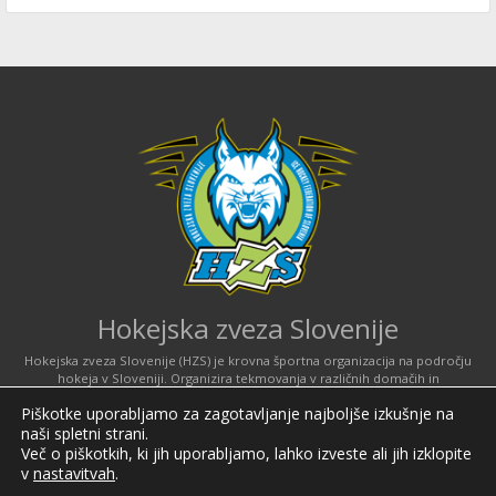
Hokejska zveza Slovenije
Hokejska zveza Slovenije (HZS) je krovna športna organizacija na področju
hokeja v Sloveniji. Organizira tekmovanja v različnih domačih in
mednarodnih hokejskih ligah in pokalih; pod njenim okriljem delujejo tudi
Piškotke uporabljamo za zagotavljanje najboljše izkušnje na
slovenske hokejske reprezentance.
naši spletni strani.
Celovška cesta 25
Več o piškotkih, ki jih uporabljamo, lahko izveste ali jih izklopite
SI-1000 Ljubljana
v
nastavitvah
.