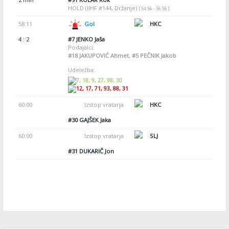
HOLD (IIHF #144, Držanje)
[ 54:56 - 56:56 ]
58:11
Gol
HKC
4 : 2
#7
JENKO Jaša
Podajalci:
#18
JAKUPOVIĆ Ahmet
,
#5
PEČNIK Jakob
Udeležba:
7, 18, 9, 27, 98, 30
12, 17, 71, 93, 88, 31
60:00
Izstop vratarja
HKC
#30
GAJŠEK Jaka
60:00
Izstop vratarja
SLJ
#31
DUKARIČ Jon