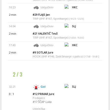
10:23
Izključitev
HKC
2 min
#29
FLAJS Jan
TRIP (IIHF #167, Spotikanje)
[ 10:23 - 12:23 ]
14:04
Izključitev
SLJ
2 min
#21
VALENTIČ Tevž
TRIP (IIHF #167, Spotikanje)
[ 14:04 - 16:04 ]
17:40
Izključitev
HKC
2 min
#9
SOTLAR Jure
HOOK (IIHF #146, Zadrževanje s palico)
[ 17:40 - 19:40 ]
2 / 3
32:21
Gol
SLJ
0 : 1
#12
PRIMAR Jure
Podajalci:
#17
ŠČAP Luka
Udeležba: