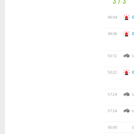
3 / 3
46:04
49:06
50:12
I
50:22
57:24
I
57:24
I
60:00
I