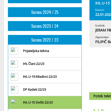
IHL U-15 
Datum:
Sezona 2024 / 25
22.01.202
Sezona 2023 / 24
Sodnik:
JERAM Fil
Zapisnikar:
Sezona 2022 / 23
FILIPIČ 
Prijateljska tekma
IHL Člani 22/23
IHL U-19 Mladinci 22/23
DP Kadeti 22/23
Potek tek
IHL U-15 Dečki 22/23