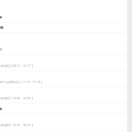
a
ii
i
ikanje)
[ 08:17 - 10:17 ]
et s palico)
[ 11:14 - 13:14 ]
ikanje)
[ 14:06 - 16:06 ]
a
ikanje)
[ 16:41 - 18:41 ]