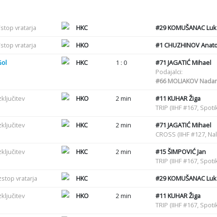
stop vratarja
HKC
#29
KOMUŠANAC Luk
stop vratarja
HKO
#1
CHUZHINOV Anatol
Gol
HKC
1 : 0
#71
JAGATIĆ Mihael
Podajalci:
#66
MOLIAKOV Nadari
zključitev
HKO
2 min
#11
KUHAR Žiga
TRIP (IIHF #167, Spot
zključitev
HKC
2 min
#71
JAGATIĆ Mihael
CROSS (IIHF #127, Nal
zključitev
HKC
2 min
#15
ŠIMPOVIĆ Jan
TRIP (IIHF #167, Spot
zstop vratarja
HKC
#29
KOMUŠANAC Luk
zključitev
HKO
2 min
#11
KUHAR Žiga
TRIP (IIHF #167, Spot