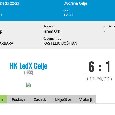
Dečki 22/23
Dvorana Celje
Čas:
3
12:00
Sodnik:
Kontrol
ip
Jeram Urh
-
Časomerilec:
BARBARA
KASTELIC BOŠTJAN
6 : 1
HK LedX Celje
(HKC)
( 1:1, 2:0, 3:0 )
me
Postave
Zadetki
Izključitve
Vratarji