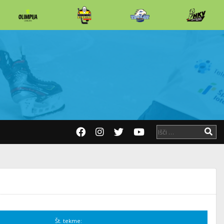
Št. tekme: