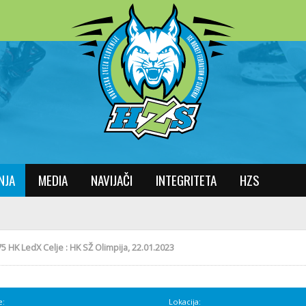
NJA
MEDIA
NAVIJAČI
INTEGRITETA
HZS
5 HK LedX Celje : HK SŽ Olimpija, 22.01.2023
e:
Lokacija: