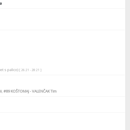
a
et s palico)
[ 26:21 - 28:21 ]
i
,
#89
KOŠTOMAJ - VALENČAK Tim