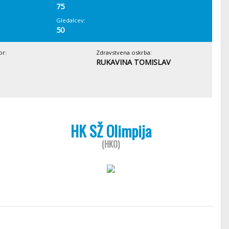
75
Gledalcev:
50
or:
Zdravstvena oskrba:
RUKAVINA TOMISLAV
HK SŽ Olimpija
(HKO)