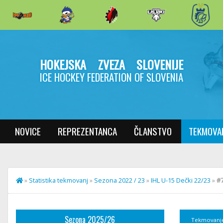
HOKEJSKA ZVEZA SLOVENIJE
ICE HOCKEY FEDERATION OF SLOVENIA
NOVICE
REPREZENTANCA
ČLANSTVO
TEKMOVA
»
Statistika tekmovanj
»
Sezona 2022 / 23
»
IHL U-15 Dečki 22/23
»
#7
Sezona 2025/26
Tekmovanj