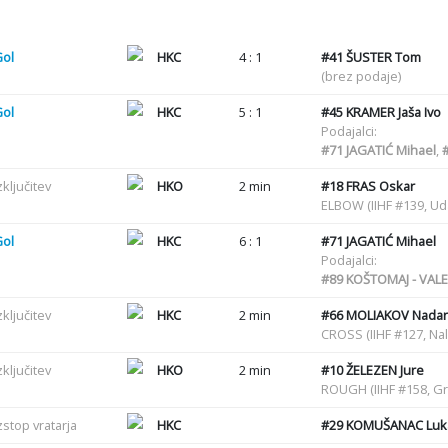
Gol
HKC
4 : 1
#41
ŠUSTER Tom
(brez podaje)
Gol
HKC
5 : 1
#45
KRAMER Jaša Ivo
Podajalci:
#71
JAGATIĆ Mihael
,
zključitev
HKO
2 min
#18
FRAS Oskar
ELBOW (IIHF #139, U
Gol
HKC
6 : 1
#71
JAGATIĆ Mihael
Podajalci:
#89
KOŠTOMAJ - VALE
zključitev
HKC
2 min
#66
MOLIAKOV Nadari
CROSS (IIHF #127, Nal
zključitev
HKO
2 min
#10
ŽELEZEN Jure
ROUGH (IIHF #158, G
zstop vratarja
HKC
#29
KOMUŠANAC Luk