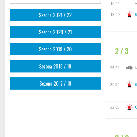
16:41
V
Sezona 2021 / 22
18:49
Sezona 2020 / 21
2 / 3
Sezona 2019 / 20
Sezona 2018 / 19
26:21
I
Sezona 2017 / 18
29:52
32:05