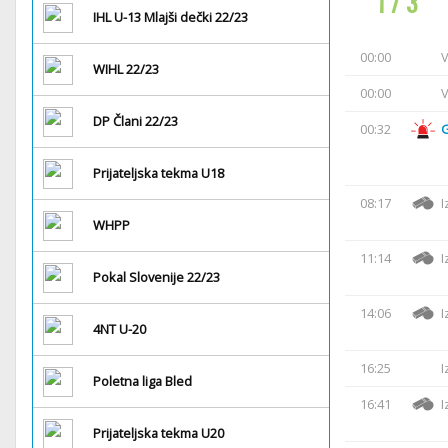
1 / 3
IHL U-13 Mlajši dečki 22/23
00:00
V
WIHL 22/23
00:00
V
DP Člani 22/23
00:32
Prijateljska tekma U18
08:17
I
WHPP
11:14
I
Pokal Slovenije 22/23
14:06
I
4NT U-20
16:25
I
Poletna liga Bled
16:41
I
Prijateljska tekma U20