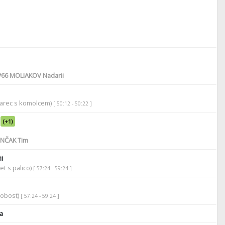
#66
MOLIAKOV Nadarii
darec s komolcem)
[ 50:12 - 50:22 ]
(+1)
NČAK Tim
i
et s palico)
[ 57:24 - 59:24 ]
robost)
[ 57:24 - 59:24 ]
a