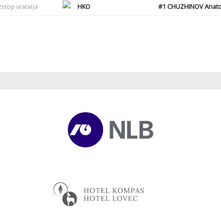
zstop vratarja
HKO
#1
CHUZHINOV Anatol