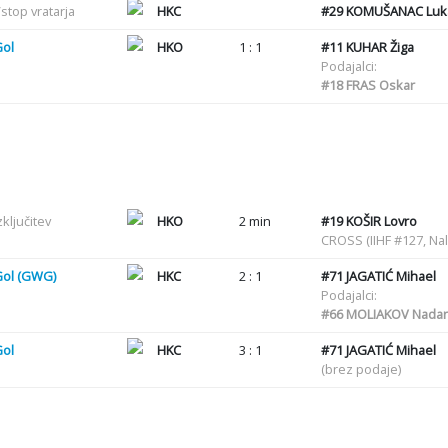
stop vratarja
HKC
#29
KOMUŠANAC Luk
Gol
HKO
1 : 1
#11
KUHAR Žiga
Podajalci:
#18
FRAS Oskar
zključitev
HKO
2 min
#19
KOŠIR Lovro
CROSS (IIHF #127, Nal
Gol (GWG)
HKC
2 : 1
#71
JAGATIĆ Mihael
Podajalci:
#66
MOLIAKOV Nadari
Gol
HKC
3 : 1
#71
JAGATIĆ Mihael
(brez podaje)