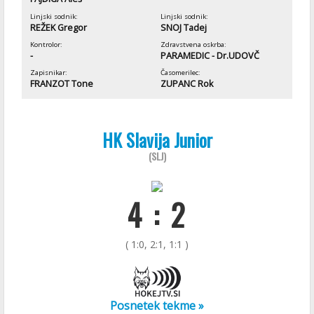
Linjski sodnik:
Linjski sodnik:
REŽEK Gregor
SNOJ Tadej
Kontrolor:
Zdravstvena oskrba:
-
PARAMEDIC - Dr.UDOVČ
Zapisnikar:
Časomerilec:
FRANZOT Tone
ZUPANC Rok
HK Slavija Junior
(SLJ)
4 : 2
( 1:0, 2:1, 1:1 )
Posnetek tekme »