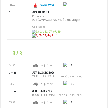
38:47
Gol (GWG)
SLJ
3 : 1
#93
SITAR Nik
Podajalci:
#24
ČAMPA Andraž
,
#12
ŠUBIC Matjaž
Udeležba:
93, 24, 12, 27, 97, 39
8, 10, 29, 44, 91, 1
3 / 3
44:35
Izključitev
SLJ
2 min
#97
ZAGORC Jošt
TRIP (IIHF #167, Spotikanje)
[ 44:35 - 46:35 ]
53:58
Izključitev
SLJ
5 min
#38
HUMAR Nik
ROUGH (IIHF #158, Grobost)
[ 53:58 - 58:58 ]
53:58
Izključitev
SLJ