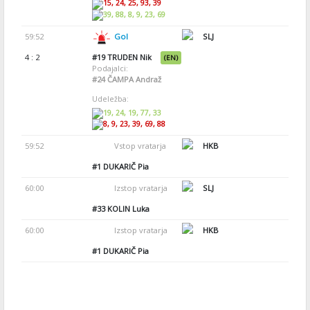
15, 24, 25, 93, 39
39, 88, 8, 9, 23, 69
59:52
Gol
SLJ
4 : 2
#19
TRUDEN Nik
(EN)
Podajalci:
#24
ČAMPA Andraž
Udeležba:
19, 24, 19, 77, 33
8, 9, 23, 39, 69, 88
59:52
Vstop vratarja
HKB
#1
DUKARIČ Pia
60:00
Izstop vratarja
SLJ
#33
KOLIN Luka
60:00
Izstop vratarja
HKB
#1
DUKARIČ Pia