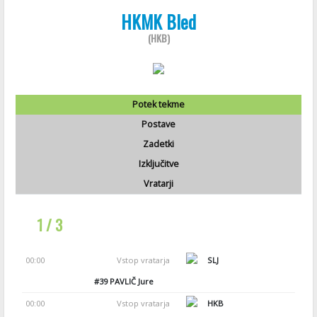
HKMK Bled
(HKB)
Potek tekme
Postave
Zadetki
Izključitve
Vratarji
1 / 3
00:00
Vstop vratarja
SLJ
#39
PAVLIČ Jure
00:00
Vstop vratarja
HKB