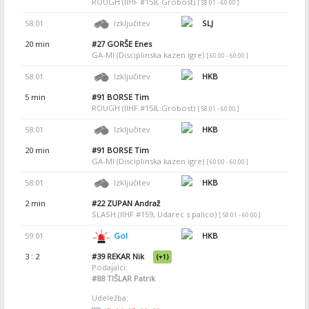
ROUGH (IIHF #158, Grobost)
[ 58:01 - 60:00 ]
58:01
Izključitev
SLJ
20 min
#27
GORŠE Enes
GA-MI (Disciplinska kazen igre)
[ 60:00 - 60:00 ]
58:01
Izključitev
HKB
5 min
#91
BORSE Tim
ROUGH (IIHF #158, Grobost)
[ 58:01 - 60:00 ]
58:01
Izključitev
HKB
20 min
#91
BORSE Tim
GA-MI (Disciplinska kazen igre)
[ 60:00 - 60:00 ]
58:01
Izključitev
HKB
2 min
#22
ZUPAN Andraž
SLASH (IIHF #159, Udarec s palico)
[ 58:01 - 60:00 ]
59:01
Gol
HKB
3 : 2
#39
REKAR Nik
(+1)
Podajalci:
#88
TIŠLAR Patrik
Udeležba: