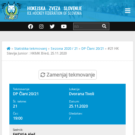
HOKEJSKA ZVEZA SLOVENIJE
ICE HOCKEY FEDERATION OF SLOVENIA
»
Statistika tekmovanj
»
Sezona 2020 / 21
»
DP Člani 20/21
»
#21 HK
Slavija Junior : HKMK Bled, 25.11.2020
Zamenjaj tekmovanje
Tekmovanje:
Lokacija:
DP Člani 20/21
Dvorana Tivoli
Št. tekme:
Datum:
21
25.11.2020
Čas:
Gledalcev:
19:00
/
Sodnik:
FAJDIGA Aleš