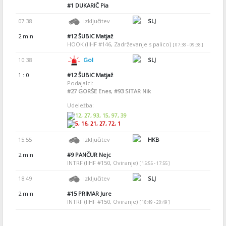
#1
DUKARIČ Pia
07:38
Izključitev
SLJ
2 min
#12
ŠUBIC Matjaž
HOOK (IIHF #146, Zadrževanje s palico)
[ 07:38 - 09:38 ]
10:38
Gol
SLJ
1 : 0
#12
ŠUBIC Matjaž
Podajalci:
#27
GORŠE Enes
,
#93
SITAR Nik
Udeležba:
12, 27, 93, 15, 97, 39
5, 16, 21, 27, 72, 1
15:55
Izključitev
HKB
2 min
#9
PANČUR Nejc
INTRF (IIHF #150, Oviranje)
[ 15:55 - 17:55 ]
18:49
Izključitev
SLJ
2 min
#15
PRIMAR Jure
INTRF (IIHF #150, Oviranje)
[ 18:49 - 20:49 ]