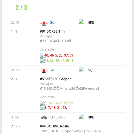
2 / 3
22:19
Gol
HKB
1 : 1
#91
BORSE Tim
Podajalci:
#29
POGAČNIK Tjaš
Udeležba:
10, 46, 5, 25, 97, 39
91, 29, 10, 44, 88, 1
24:13
Gol
SLJ
2 : 1
#5
SKERLEP Gašper
Podajalci:
#10
BERIČIČ Miha
,
#24
ČAMPA Andraž
Udeležba:
5, 10, 24, 25, 97, 39
6, 7, 16, 21, 22, 1
35:06
Izključitev
HKB
2 min
#44
BOHINC Rožle
TRIP (IIHF #167, Spotikanje)
[ 35:06 - 37:06 ]