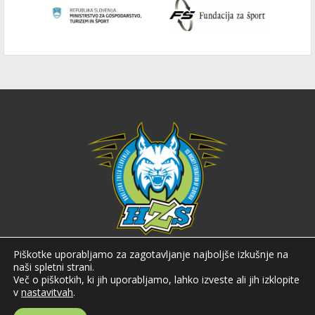
Hokejska zveza Slovenije
Piškotke uporabljamo za zagotavljanje najboljše izkušnje na
naši spletni strani.
Hokejska zveza Slovenije (HZS) je krovna športna organizacija na področju
Več o piškotkih, ki jih uporabljamo, lahko izveste ali jih izklopite
hokeja v Sloveniji. Organizira tekmovanja v različnih domačih in
v
nastavitvah
.
mednarodnih hokejskih ligah in pokalih; pod njenim okriljem delujejo tudi
slovenske hokejske reprezentance.