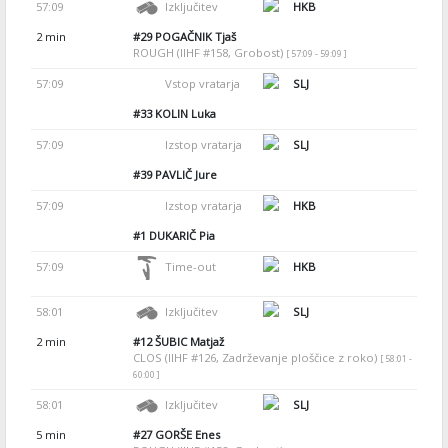
57:09
Izključitev
HKB
2 min
#29
POGAČNIK Tjaš
ROUGH (IIHF #158, Grobost)
[ 57:09 - 59:09 ]
57:09
Vstop vratarja
SLJ
#33
KOLIN Luka
57:09
Izstop vratarja
SLJ
#39
PAVLIČ Jure
57:09
Izstop vratarja
HKB
#1
DUKARIČ Pia
57:09
Time-out
HKB
58:01
Izključitev
SLJ
2 min
#12
ŠUBIC Matjaž
CLOS (IIHF #126, Zadrževanje ploščice z roko)
[ 58:01 -
60:00 ]
58:01
Izključitev
SLJ
5 min
#27
GORŠE Enes