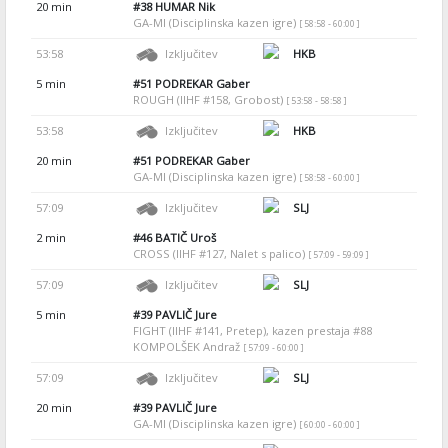
20 min
#38
HUMAR Nik
GA-MI (Disciplinska kazen igre)
[ 58:58 - 60:00 ]
53:58
Izključitev
HKB
5 min
#51
PODREKAR Gaber
ROUGH (IIHF #158, Grobost)
[ 53:58 - 58:58 ]
53:58
Izključitev
HKB
20 min
#51
PODREKAR Gaber
GA-MI (Disciplinska kazen igre)
[ 58:58 - 60:00 ]
57:09
Izključitev
SLJ
2 min
#46
BATIČ Uroš
CROSS (IIHF #127, Nalet s palico)
[ 57:09 - 59:09 ]
57:09
Izključitev
SLJ
5 min
#39
PAVLIČ Jure
FIGHT (IIHF #141, Pretep), kazen prestaja #88
KOMPOLŠEK Andraž
[ 57:09 - 60:00 ]
57:09
Izključitev
SLJ
20 min
#39
PAVLIČ Jure
GA-MI (Disciplinska kazen igre)
[ 60:00 - 60:00 ]