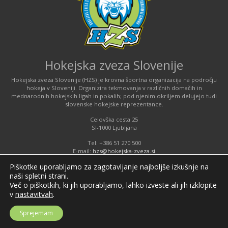
Hokejska zveza Slovenije
Hokejska zveza Slovenije (HZS) je krovna športna organizacija na področju
hokeja v Sloveniji. Organizira tekmovanja v različnih domačih in
mednarodnih hokejskih ligah in pokalih; pod njenim okriljem delujejo tudi
slovenske hokejske reprezentance.
Celovška cesta 25
SI-1000 Ljubljana
Tel: +386 51 270 500
E-mail:
hzs@hokejska-zveza.si
Piškotke uporabljamo za zagotavljanje najboljše izkušnje na
Informacije o uporabi spletnih piškotkov
naši spletni strani.
Več o piškotkih, ki jih uporabljamo, lahko izveste ali jih izklopite
v
nastavitvah
.
©2026 Hokejska zveza Slovenije / Ice hockey federation of Slovenia; vse
Sprejemam
pravice pridržane / all rights reserved