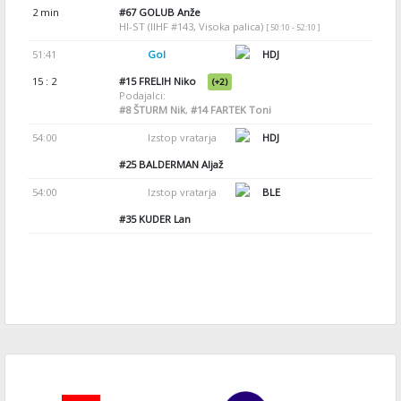
2 min
#67
GOLUB Anže
HI-ST (IIHF #143, Visoka palica)
[ 50:10 - 52:10 ]
51:41
Gol
HDJ
15 : 2
#15
FRELIH Niko
(+2)
Podajalci:
#8
ŠTURM Nik
,
#14
FARTEK Toni
54:00
Izstop vratarja
HDJ
#25
BALDERMAN Aljaž
54:00
Izstop vratarja
BLE
#35
KUDER Lan