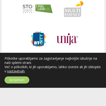
Piškotke uporabljamo za zagotavljanje najboljše izkušnje na
naši spletni strani.
Več o piškotkih, ki jih uporabljamo, lahko izveste ali jih izklopite
v
nastavitvah
.
Sprejemam