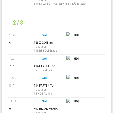
#19
MLAKAR Tevž
,
#12
PLANINŠEK Luka
2 / 3
18:48
Gol
HDJ
6 : 1
#23
ŽIGON Jan
Podajalci:
#13
REBOLJ Erazem
19:01
Gol
HDJ
7 : 1
#14
FARTEK Toni
(brez podaje)
19:06
Gol
HDJ
8 : 1
#14
FARTEK Toni
Podajalci:
#5
KOBAL Nik
19:49
Gol
HDJ
9 : 1
#17
BIZJAK Martin
Podajalci: