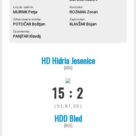
Linjski sodnik:
Kontrolor:
MURNIK Petja
ROZMAN Zoran
Zdravstvena oskrba:
Zapisnikar:
POTOČAR Boštjan
KLAVŽAR Bojan
Časomerilec:
PANJTAR Klavdij
HD Hidria Jesenice
(HDJ)
15 : 2
( 5:1, 8:1, 2:0 )
HDD Bled
(BLE)