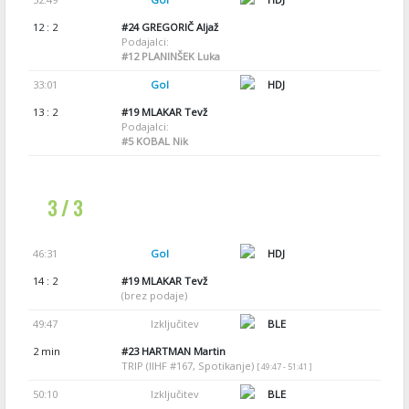
12 : 2
#24
GREGORIČ Aljaž
Podajalci:
#12
PLANINŠEK Luka
33:01
Gol
HDJ
13 : 2
#19
MLAKAR Tevž
Podajalci:
#5
KOBAL Nik
3 / 3
46:31
Gol
HDJ
14 : 2
#19
MLAKAR Tevž
(brez podaje)
49:47
Izključitev
BLE
2 min
#23
HARTMAN Martin
TRIP (IIHF #167, Spotikanje)
[ 49:47 - 51:41 ]
50:10
Izključitev
BLE