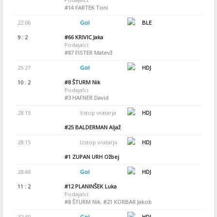
#14
FARTEK Toni
22:06
Gol
BLE
9 : 2
#66
KRIVIC Jaka
Podajalci:
#87
FISTER Matevž
25:27
Gol
HDJ
10 : 2
#8
ŠTURM Nik
Podajalci:
#3
HAFNER David
28:15
Vstop vratarja
HDJ
#25
BALDERMAN Aljaž
28:15
Izstop vratarja
HDJ
#1
ZUPAN URH Ožbej
28:48
Gol
HDJ
11 : 2
#12
PLANINŠEK Luka
Podajalci:
#8
ŠTURM Nik
,
#21
KORBAR Jakob
32:49
Gol
HDJ