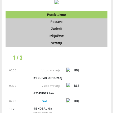
Potek tekme
Postave
Zadetki
Izključitve
Vratarji
1 / 3
00:00
Vstop vratarja
HDJ
#1
ZUPAN URH Ožbej
00:00
Vstop vratarja
BLE
#35
KUDER Lan
02:23
Gol
HDJ
1 : 0
#5
KOBAL Nik
(brez podaje)