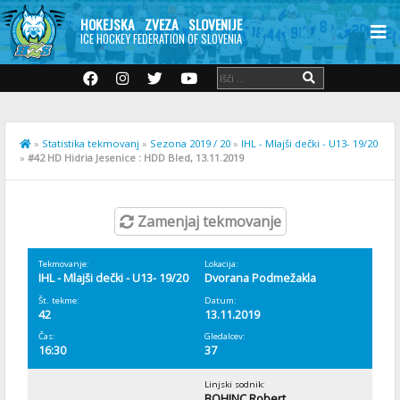
HOKEJSKA ZVEZA SLOVENIJE
ICE HOCKEY FEDERATION OF SLOVENIA
»
Statistika tekmovanj
»
Sezona 2019 / 20
»
IHL - Mlajši dečki - U13- 19/20
»
#42 HD Hidria Jesenice : HDD Bled, 13.11.2019
Zamenjaj tekmovanje
Tekmovanje:
Lokacija:
IHL - Mlajši dečki - U13- 19/20
Dvorana Podmežakla
Št. tekme:
Datum:
42
13.11.2019
Čas:
Gledalcev:
16:30
37
Linjski sodnik:
BOHINC Robert