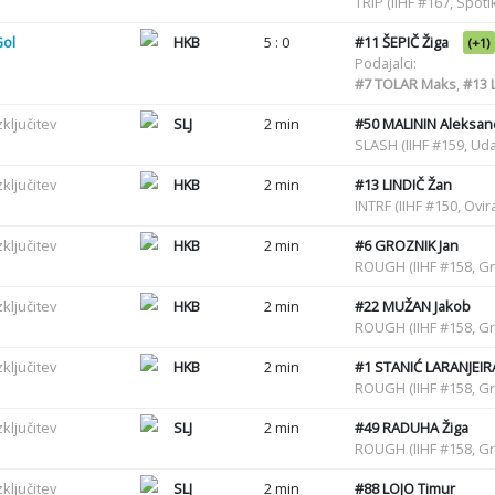
TRIP (IIHF #167, Spot
Gol
HKB
5 : 0
#11
ŠEPIČ Žiga
(+1)
Podajalci:
#7
TOLAR Maks
,
#13
L
zključitev
SLJ
2 min
#50
MALININ Aleksan
SLASH (IIHF #159, Uda
zključitev
HKB
2 min
#13
LINDIČ Žan
INTRF (IIHF #150, Ovir
zključitev
HKB
2 min
#6
GROZNIK Jan
ROUGH (IIHF #158, G
zključitev
HKB
2 min
#22
MUŽAN Jakob
ROUGH (IIHF #158, G
zključitev
HKB
2 min
#1
STANIĆ LARANJEIR
ROUGH (IIHF #158, Gr
zključitev
SLJ
2 min
#49
RADUHA Žiga
ROUGH (IIHF #158, G
zključitev
SLJ
2 min
#88
LOJO Timur