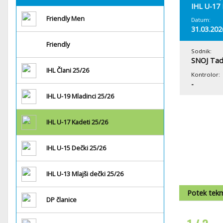
IHL U-17 
Friendly Men
Datum:
31.03.202
Friendly
Sodnik:
SNOJ Tad
IHL Člani 25/26
Kontrolor:
-
IHL U-19 Mladinci 25/26
IHL U-17 Kadeti 25/26
IHL U-15 Dečki 25/26
IHL U-13 Mlajši dečki 25/26
Potek tek
DP članice