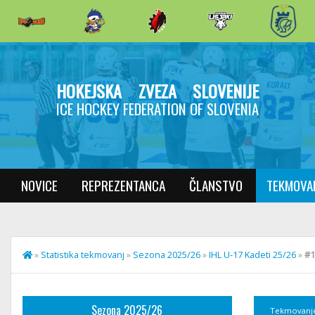
HOKEJSKA ZVEZA SLOVENIJE
ICE HOCKEY FEDERATION OF SLOVENIA
NOVICE
REPREZENTANCA
ČLANSTVO
TEKMOVA
»
Statistika tekmovanj
»
Sezona 2025/26
»
IHL U-17 Kadeti 25/26
»
#1
Sezona 2025/26
Tekmovanj