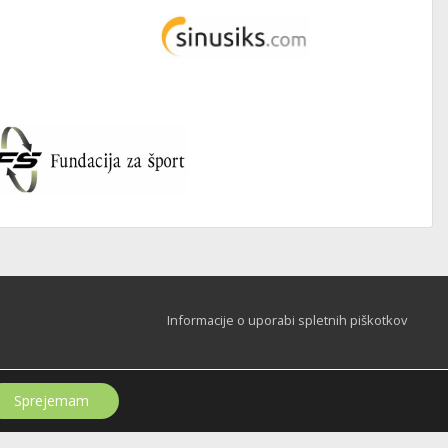
Informacije o uporabi spletnih piškotkov
Sprejemam