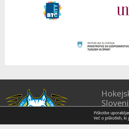
Hokejs
Sloveni
Hokejska zveza 
Piškotke uporabljam
Več o piškotkih, ki 
organizacija na 
Organizira tekmo
mednarodnih hok