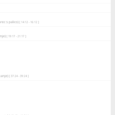
rec s palico)
[ 14:12 - 16:12 ]
anje)
[ 19:17 - 21:17 ]
ikanje)
[ 37:24 - 39:24 ]