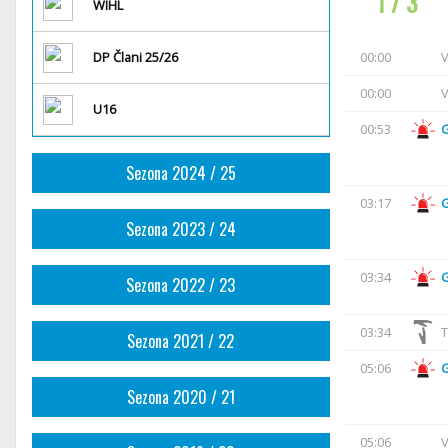
1 / 3
WIHL
DP Člani 25/26
00:00
V
00:00
V
U16
00:53
Sezona 2024 / 25
03:17
Sezona 2023 / 24
03:34
Sezona 2022 / 23
03:34
T
Sezona 2021 / 22
05:06
Sezona 2020 / 21
05:06
V