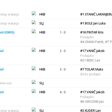
stop vratarja
HKB
#1
STANIĆ LARANJEIR
stop vratarja
SLJ
#1
BOLE Jan Luka
Gol (GWG)
HKB
1 : 0
#16
PINTAR Kris
Podajalci:
#4
OMAN Patrik
,
#7
T
Gol
HKB
2 : 0
#17
VANIČ Jakob
Podajalci:
#21
BERC Lev
Gol
HKB
3 : 0
#7
TOLAR Maks
(brez podaje)
ime-out
SLJ
Gol
HKB
4 : 0
#17
VANIČ Jakob
Podajalci:
#6
GROZNIK Jan
stop vratarja
SLJ
#2
KUDER Lan