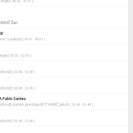
ikanje)
[ 40:42 - 41:31 ]
INDIČ Žan
dr
rec s palico)
[ 47:01 - 49:01 ]
anje)
[ 50:35 - 52:35 ]
robost)
[ 50:49 - 52:49 ]
robost)
[ 50:49 - 52:49 ]
A Pablo Santes
obost), kazen prestaja #17 VANIČ Jakob
[ 50:49 - 52:49 ]
robost)
[ 50:49 - 52:49 ]