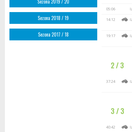
Sezona 2019 / 20
05:06
I
Sezona 2018 / 19
14:12
I
Sezona 2017 / 18
19:17
I
2 / 3
37:24
I
3 / 3
40:42
I