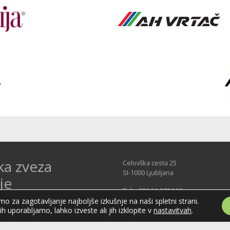
ka zveza
Celovška cesta 25
SI-1000 Ljubljana
je
Tel: +386 51 270 500
E-mail:
hzs@hokejska-zveza.si
Slovenije (HZS) je krovna športna
o za zagotavljanje najboljše izkušnje na naši spletni strani.
jih uporabljamo, lahko izveste ali jih izklopite v
nastavitvah
.
področju hokeja v Sloveniji.
vanja v različnih domačih in
ejskih ligah in pokalih; pod