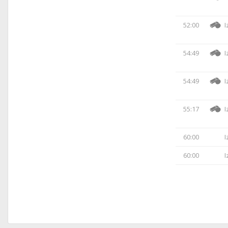
52:00
I
54:49
I
54:49
I
55:17
I
60:00
I
60:00
I