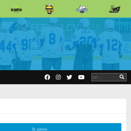
Št. tekme: