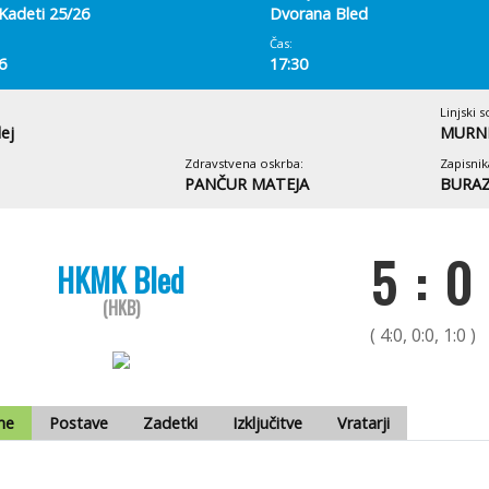
Kadeti 25/26
Dvorana Bled
Čas:
6
17:30
Linjski s
ej
MURNI
Zdravstvena oskrba:
Zapisnik
PANČUR MATEJA
BURAZ
5 : 0
HKMK Bled
(HKB)
( 4:0, 0:0, 1:0 )
me
Postave
Zadetki
Izključitve
Vratarji