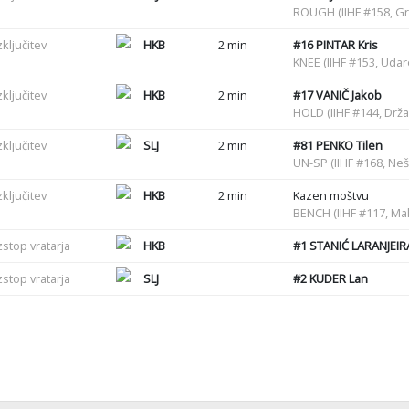
ROUGH (IIHF #158, G
zključitev
HKB
2 min
#16
PINTAR Kris
KNEE (IIHF #153, Uda
zključitev
HKB
2 min
#17
VANIČ Jakob
HOLD (IIHF #144, Drž
zključitev
SLJ
2 min
#81
PENKO Tilen
UN-SP (IIHF #168, Ne
zključitev
HKB
2 min
Kazen moštvu
BENCH (IIHF #117, Mal
zstop vratarja
HKB
#1
STANIĆ LARANJEIR
zstop vratarja
SLJ
#2
KUDER Lan