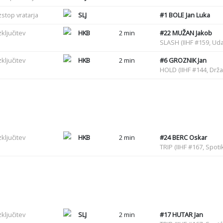
zstop vratarja
SLJ
#1
BOLE Jan Luka
zključitev
HKB
2 min
#22
MUŽAN Jakob
SLASH (IIHF #159, Uda
zključitev
HKB
2 min
#6
GROZNIK Jan
HOLD (IIHF #144, Drž
zključitev
HKB
2 min
#24
BERC Oskar
TRIP (IIHF #167, Spot
zključitev
SLJ
2 min
#17
HUTAR Jan