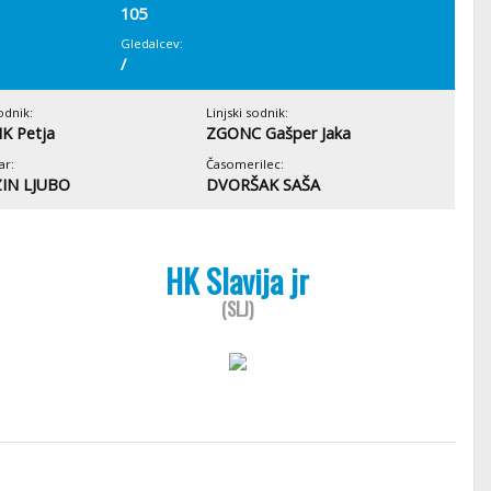
105
Gledalcev:
/
odnik:
Linjski sodnik:
K Petja
ZGONC Gašper Jaka
ar:
Časomerilec:
IN LJUBO
DVORŠAK SAŠA
HK Slavija jr
(SLJ)