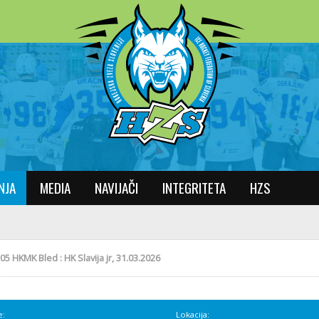
NJA
MEDIA
NAVIJAČI
INTEGRITETA
HZS
05 HKMK Bled : HK Slavija jr, 31.03.2026
e:
Lokacija: