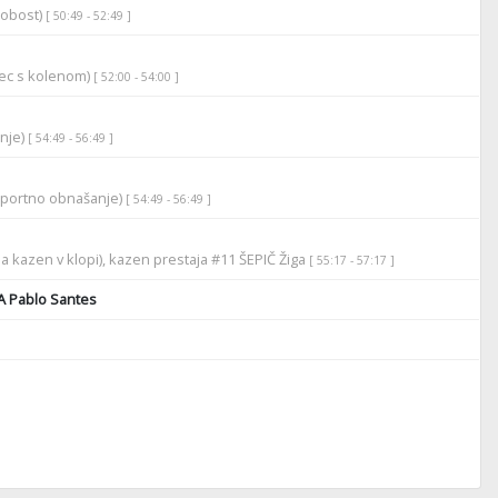
robost)
[ 50:49 - 52:49 ]
rec s kolenom)
[ 52:00 - 54:00 ]
anje)
[ 54:49 - 56:49 ]
športno obnašanje)
[ 54:49 - 56:49 ]
a kazen v klopi), kazen prestaja #11 ŠEPIČ Žiga
[ 55:17 - 57:17 ]
A Pablo Santes