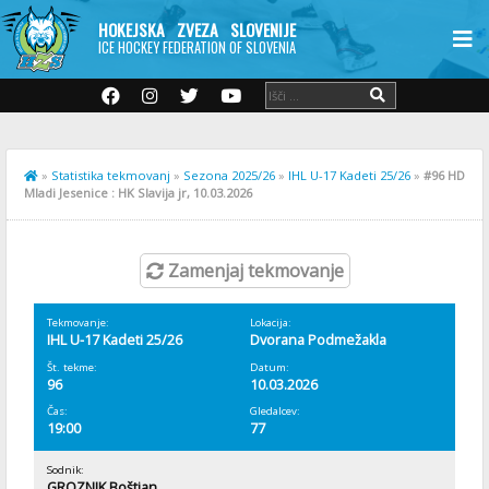
HOKEJSKA ZVEZA SLOVENIJE
ICE HOCKEY FEDERATION OF SLOVENIA
»
Statistika tekmovanj
»
Sezona 2025/26
»
IHL U-17 Kadeti 25/26
»
#96 HD
Mladi Jesenice : HK Slavija jr, 10.03.2026
Zamenjaj tekmovanje
Tekmovanje:
Lokacija:
IHL U-17 Kadeti 25/26
Dvorana Podmežakla
Št. tekme:
Datum:
96
10.03.2026
Čas:
Gledalcev:
19:00
77
Sodnik:
GROZNIK Boštjan