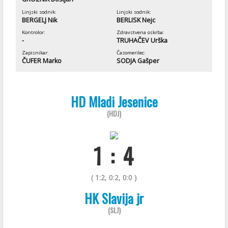
Linjski sodnik:
Linjski sodnik:
BERGELJ Nik
BERLISK Nejc
Kontrolor:
Zdravstvena oskrba:
-
TRUHAČEV Urška
Zapisnikar:
Časomerilec:
ČUFER Marko
SODJA Gašper
HD Mladi Jesenice
(HDJ)
1 : 4
( 1:2, 0:2, 0:0 )
HK Slavija jr
(SLJ)