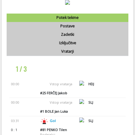
Potek tekme
Postave
Zadetki
Izključitve
Vratarji
1 / 3
00:00
Vstop vratarja
HDJ
#25
FERČEJ Jakob
00:00
Vstop vratarja
SLJ
#1
BOLE Jan Luka
03:31
Gol
SLJ
0 : 1
#81
PENKO Tilen
Podajalci: