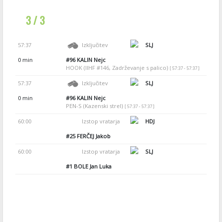
3 / 3
57:37
Izključitev
SLJ
0 min
#96
KALIN Nejc
HOOK (IIHF #146, Zadrževanje s palico)
[ 57:37 - 57:37 ]
57:37
Izključitev
SLJ
0 min
#96
KALIN Nejc
PEN-S (Kazenski strel)
[ 57:37 - 57:37 ]
60:00
Izstop vratarja
HDJ
#25
FERČEJ Jakob
60:00
Izstop vratarja
SLJ
#1
BOLE Jan Luka