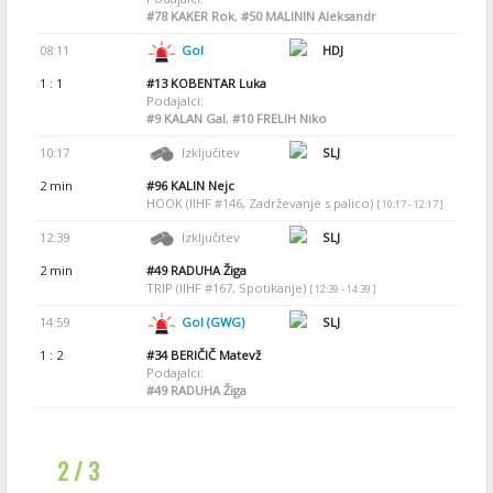
#78
KAKER Rok
,
#50
MALININ Aleksandr
08:11
Gol
HDJ
1 : 1
#13
KOBENTAR Luka
Podajalci:
#9
KALAN Gal
,
#10
FRELIH Niko
10:17
Izključitev
SLJ
2 min
#96
KALIN Nejc
HOOK (IIHF #146, Zadrževanje s palico)
[ 10:17 - 12:17 ]
12:39
Izključitev
SLJ
2 min
#49
RADUHA Žiga
TRIP (IIHF #167, Spotikanje)
[ 12:39 - 14:39 ]
14:59
Gol (GWG)
SLJ
1 : 2
#34
BERIČIČ Matevž
Podajalci:
#49
RADUHA Žiga
2 / 3