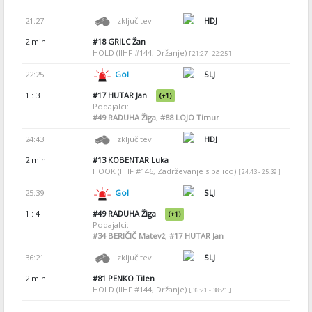
21:27
Izključitev
HDJ
2 min
#18
GRILC Žan
HOLD (IIHF #144, Držanje)
[ 21:27 - 22:25 ]
22:25
Gol
SLJ
1 : 3
#17
HUTAR Jan
(+1)
Podajalci:
#49
RADUHA Žiga
,
#88
LOJO Timur
24:43
Izključitev
HDJ
2 min
#13
KOBENTAR Luka
HOOK (IIHF #146, Zadrževanje s palico)
[ 24:43 - 25:39 ]
25:39
Gol
SLJ
1 : 4
#49
RADUHA Žiga
(+1)
Podajalci:
#34
BERIČIČ Matevž
,
#17
HUTAR Jan
36:21
Izključitev
SLJ
2 min
#81
PENKO Tilen
HOLD (IIHF #144, Držanje)
[ 36:21 - 38:21 ]