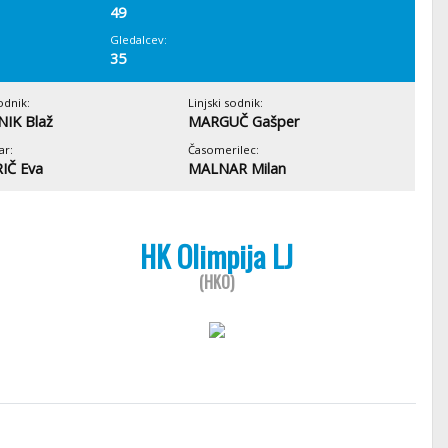
49
Gledalcev:
35
odnik:
Linjski sodnik:
IK Blaž
MARGUČ Gašper
ar:
Časomerilec:
IČ Eva
MALNAR Milan
HK Olimpija LJ
(HKO)