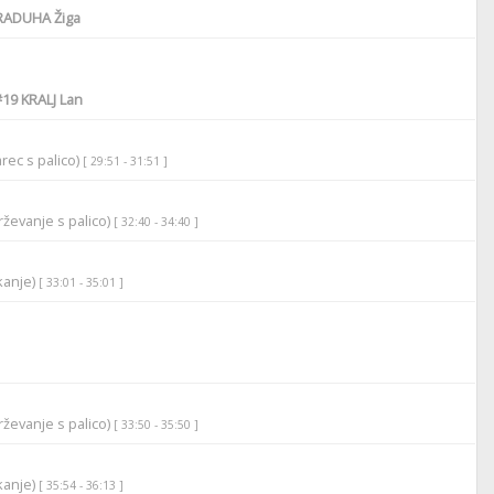
ADUHA Žiga
#19
KRALJ Lan
rec s palico)
[ 29:51 - 31:51 ]
ževanje s palico)
[ 32:40 - 34:40 ]
ikanje)
[ 33:01 - 35:01 ]
ževanje s palico)
[ 33:50 - 35:50 ]
ikanje)
[ 35:54 - 36:13 ]