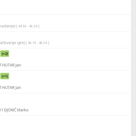
apadanje)
[ 44:50 - 46:24 ]
lačevanje igre)
[ 46:15 - 46:54 ]
(+2)
7
HUTAR Jan
(+1)
7
HUTAR Jan
11
DJOKIĆ Marko