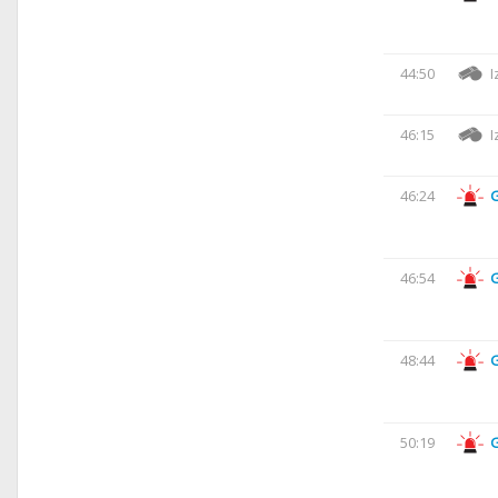
44:50
I
46:15
I
46:24
46:54
48:44
50:19