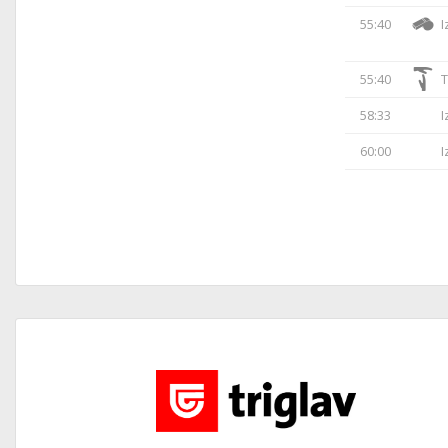
55:40
I
55:40
T
58:33
I
60:00
I