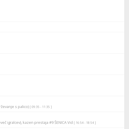
ževanje s palico)
[ 09:35 - 11:35 ]
več igralcev), kazen prestaja #9 ŠENICA Vid
[ 16:54 - 18:54 ]