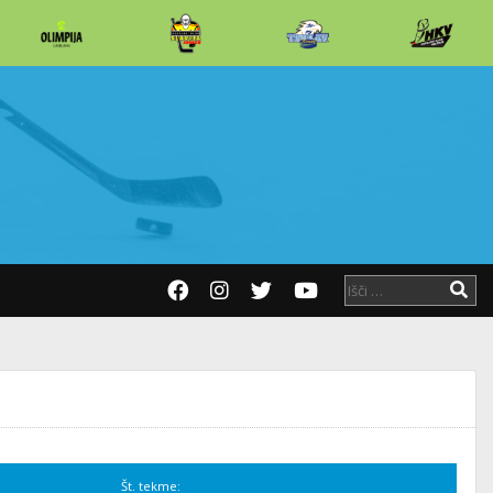
Št. tekme: