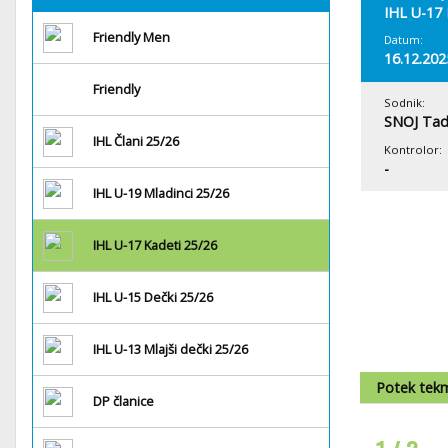
IHL U-17 
Friendly Men
Datum:
16.12.202
Friendly
Sodnik:
SNOJ Tad
IHL Člani 25/26
Kontrolor:
-
IHL U-19 Mladinci 25/26
IHL U-17 Kadeti 25/26
IHL U-15 Dečki 25/26
IHL U-13 Mlajši dečki 25/26
Potek tek
DP članice