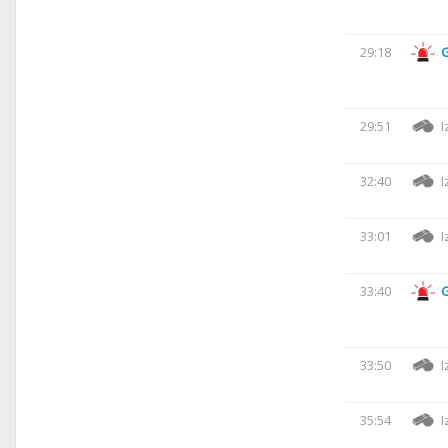
29:18
29:51
I
32:40
I
33:01
I
33:40
33:50
I
35:54
I