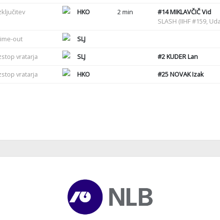
zključitev
HKO
2 min
#14
MIKLAVČIČ Vid
SLASH (IIHF #159, Uda
ime-out
SLJ
zstop vratarja
SLJ
#2
KUDER Lan
zstop vratarja
HKO
#25
NOVAK Izak