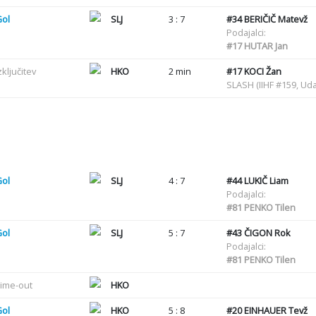
Gol
SLJ
3 : 7
#34
BERIČIČ Matevž
Podajalci:
#17
HUTAR Jan
zključitev
HKO
2 min
#17
KOCI Žan
SLASH (IIHF #159, Uda
Gol
SLJ
4 : 7
#44
LUKIČ Liam
Podajalci:
#81
PENKO Tilen
Gol
SLJ
5 : 7
#43
ČIGON Rok
Podajalci:
#81
PENKO Tilen
ime-out
HKO
Gol
HKO
5 : 8
#20
EINHAUER Tevž