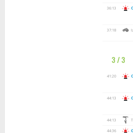
36:13
37:18
I
3 / 3
41:20
44:13
44:13
T
44:36