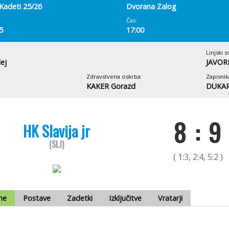
Kadeti 25/26
Dvorana Zalog
Čas:
5
17:00
Linjski s
ej
JAVORN
Zdravstvena oskrba:
Zapisnik
KAKER Gorazd
DUKAR
8 : 9
HK Slavija jr
(SLJ)
( 1:3, 2:4, 5:2 )
me
Postave
Zadetki
Izključitve
Vratarji