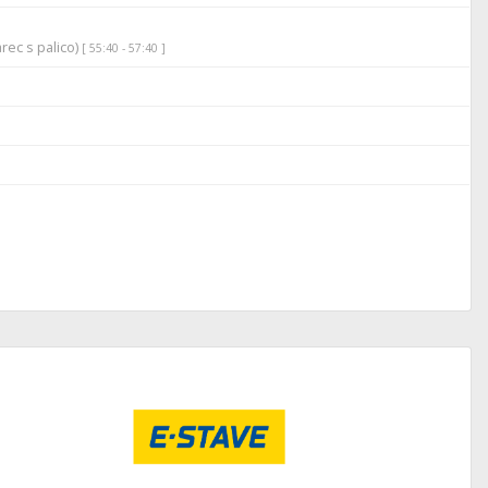
rec s palico)
[ 55:40 - 57:40 ]