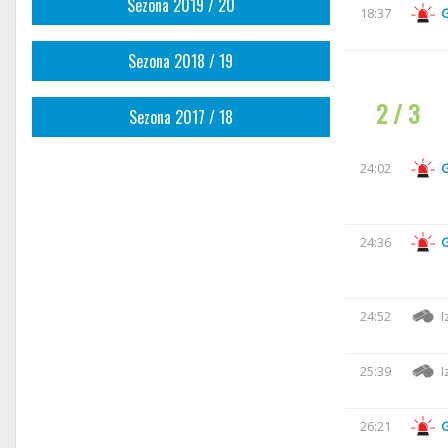
Sezona 2019 / 20
18:37
Sezona 2018 / 19
2 / 3
Sezona 2017 / 18
24:02
24:36
24:52
I
25:39
I
26:21