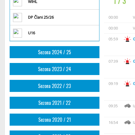
1 / 3
WIHL
DP Člani 25/26
00:00
V
00:00
V
U16
05:59
Sezona 2024 / 25
07:39
Sezona 2023 / 24
09:19
Sezona 2022 / 23
Sezona 2021 / 22
09:35
I
Sezona 2020 / 21
16:54
I