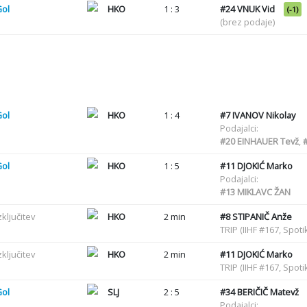
Gol
HKO
1 : 3
#24
VNUK Vid
(-1)
(brez podaje)
Gol
HKO
1 : 4
#7
IVANOV Nikolay
Podajalci:
#20
EINHAUER Tevž
,
Gol
HKO
1 : 5
#11
DJOKIĆ Marko
Podajalci:
#13
MIKLAVC ŽAN
zključitev
HKO
2 min
#8
STIPANIČ Anže
TRIP (IIHF #167, Spot
zključitev
HKO
2 min
#11
DJOKIĆ Marko
TRIP (IIHF #167, Spot
Gol
SLJ
2 : 5
#34
BERIČIČ Matevž
Podajalci: