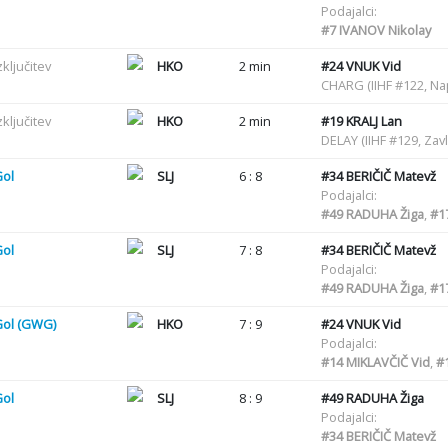
Podajalci:
#7
IVANOV Nikolay
zključitev
HKO
2 min
#24
VNUK Vid
CHARG (IIHF #122, N
zključitev
HKO
2 min
#19
KRALJ Lan
DELAY (IIHF #129, Zav
Gol
SLJ
6 : 8
#34
BERIČIČ Matevž
Podajalci:
#49
RADUHA Žiga
,
#1
Gol
SLJ
7 : 8
#34
BERIČIČ Matevž
Podajalci:
#49
RADUHA Žiga
,
#1
Gol (GWG)
HKO
7 : 9
#24
VNUK Vid
Podajalci:
#14
MIKLAVČIČ Vid
,
#
Gol
SLJ
8 : 9
#49
RADUHA Žiga
Podajalci:
#34
BERIČIČ Matevž