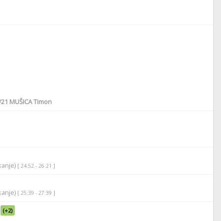
#21
MUŠICA Timon
ikanje)
[ 24:52 - 26:21 ]
ikanje)
[ 25:39 - 27:39 ]
(+2)