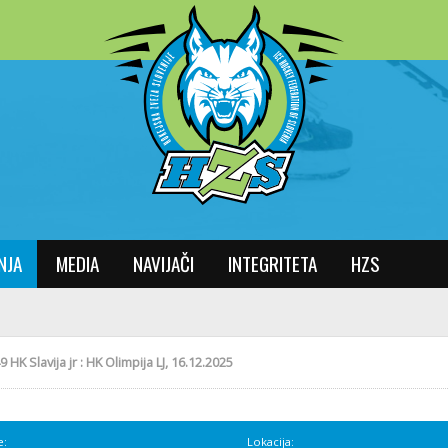
NJA
MEDIA
NAVIJAČI
INTEGRITETA
HZS
9 HK Slavija jr : HK Olimpija LJ, 16.12.2025
e:
Lokacija: