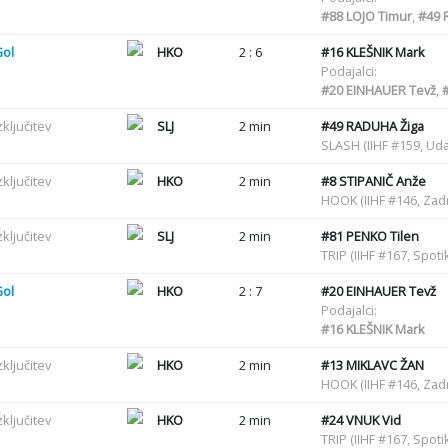
#88
LOJO Timur
,
#49
R
Gol
HKO
2 : 6
#16
KLEŠNIK Mark
Podajalci:
#20
EINHAUER Tevž
,
zključitev
SLJ
2 min
#49
RADUHA Žiga
SLASH (IIHF #159, Uda
zključitev
HKO
2 min
#8
STIPANIČ Anže
HOOK (IIHF #146, Zadr
zključitev
SLJ
2 min
#81
PENKO Tilen
TRIP (IIHF #167, Spot
Gol
HKO
2 : 7
#20
EINHAUER Tevž
Podajalci:
#16
KLEŠNIK Mark
zključitev
HKO
2 min
#13
MIKLAVC ŽAN
HOOK (IIHF #146, Zadr
zključitev
HKO
2 min
#24
VNUK Vid
TRIP (IIHF #167, Spot