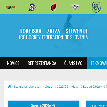
HOKEJSKA ZVEZA SLOVENIJE
ICE HOCKEY FEDERATION OF SLOVENIA
NOVICE
REPREZENTANCA
ČLANSTVO
TEKMOVA
»
Statistika tekmovanj
»
Sezona 2025/26
»
IHL U-17 Kadeti 25/26
»
#4
Sezona 2025/26
Tekmovanj