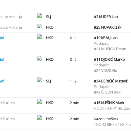
stop vratarja
SLJ
#2
KUDER Lan
stop vratarja
HKO
#25
NOVAK Izak
Gol
HKO
0 : 1
#19
KRALJ Lan
Podajalci:
#21
MUŠICA Timon
Gol
HKO
0 : 2
#11
DJOKIĆ Marko
Podajalci:
#24
VNUK Vid
Gol
SLJ
1 : 2
#34
BERIČIČ Matevž
Podajalci:
#43
ČIGON Rok
zključitev
HKO
2 min
#16
KLEŠNIK Mark
HOOK (IIHF #146, Zadr
zključitev
HKO
2 min
Kazen moštvu
TOO-M (IIHF #166, Pre