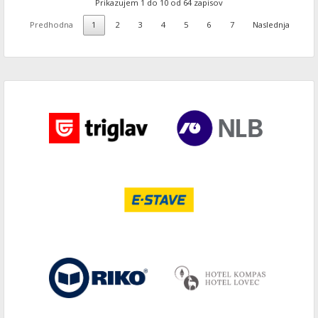
Prikazujem 1 do 10 od 64 zapisov
Predhodna
1
2
3
4
5
6
7
Naslednja