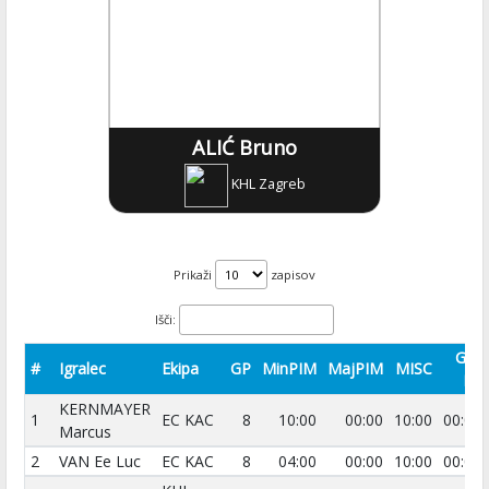
ALIĆ Bruno
KHL Zagreb
Prikaži
zapisov
Išči:
GA-
#
Igralec
Ekipa
GP
MinPIM
MajPIM
MISC
MI
KERNMAYER
1
EC KAC
8
10:00
00:00
10:00
00:00
Marcus
2
VAN Ee Luc
EC KAC
8
04:00
00:00
10:00
00:00