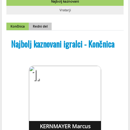
Najbolj kaznovani
Vratarji
Končnica
Redni del
Najbolj kaznovani igralci - Končnica
1.
KERNMAYER Marcus