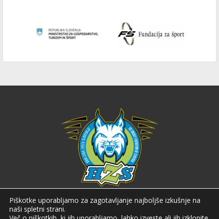
Hokejska zveza Slovenije
Piškotke uporabljamo za zagotavljanje najboljše izkušnje na
naši spletni strani.
Hokejska zveza Slovenije (HZS) je krovna športna organizacija na področju
Več o piškotkih, ki jih uporabljamo, lahko izveste ali jih izklopite