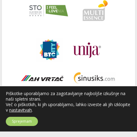
Piškotke uporabljamo za zagotavljanje najboljše izkušnje na
naši spletni strani.
Več o piškotkih, ki jih uporabljamo, lahko izveste ali jih izklopite
v
nastavitvah
.
Sprejemam