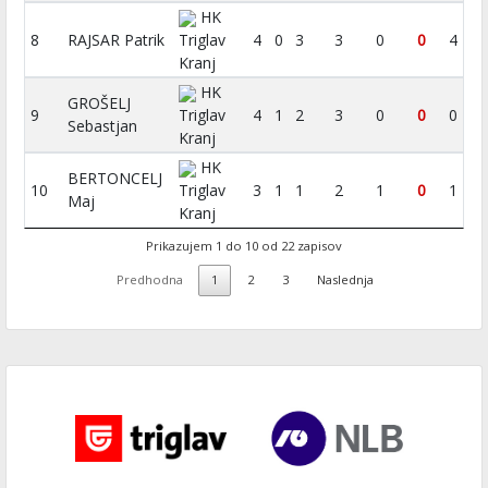
HK
8
RAJSAR Patrik
Triglav
4
0
3
3
0
0
4
Kranj
HK
GROŠELJ
9
Triglav
4
1
2
3
0
0
0
Sebastjan
Kranj
HK
BERTONCELJ
10
Triglav
3
1
1
2
1
0
1
Maj
Kranj
Prikazujem 1 do 10 od 22 zapisov
Predhodna
1
2
3
Naslednja