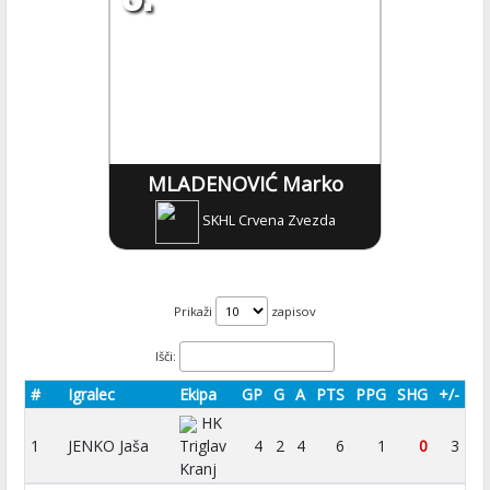
MLADENOVIĆ Marko
SKHL Crvena Zvezda
Prikaži
zapisov
Išči:
#
Igralec
Ekipa
GP
G
A
PTS
PPG
SHG
+/-
HK
1
JENKO Jaša
Triglav
4
2
4
6
1
0
3
Kranj