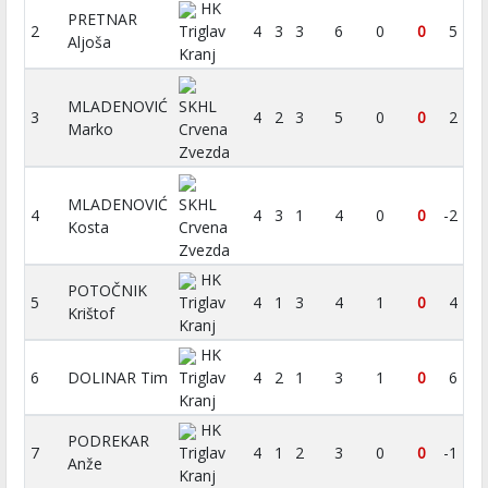
HK
PRETNAR
2
Triglav
4
3
3
6
0
0
5
Aljoša
Kranj
MLADENOVIĆ
SKHL
3
4
2
3
5
0
0
2
Marko
Crvena
Zvezda
MLADENOVIĆ
SKHL
4
4
3
1
4
0
0
-2
Kosta
Crvena
Zvezda
HK
POTOČNIK
5
Triglav
4
1
3
4
1
0
4
Krištof
Kranj
HK
6
DOLINAR Tim
Triglav
4
2
1
3
1
0
6
Kranj
HK
PODREKAR
7
Triglav
4
1
2
3
0
0
-1
Anže
Kranj