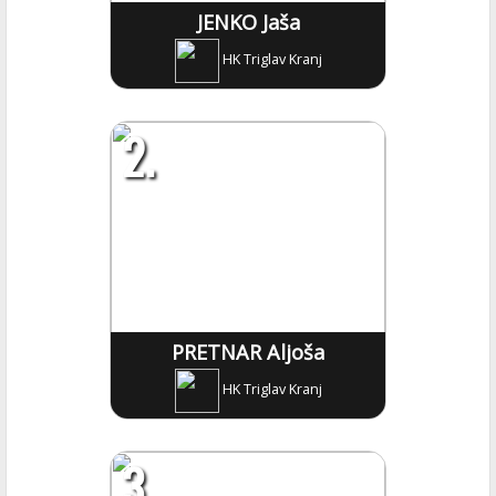
JENKO Jaša
HK Triglav Kranj
2.
PRETNAR Aljoša
HK Triglav Kranj
3.