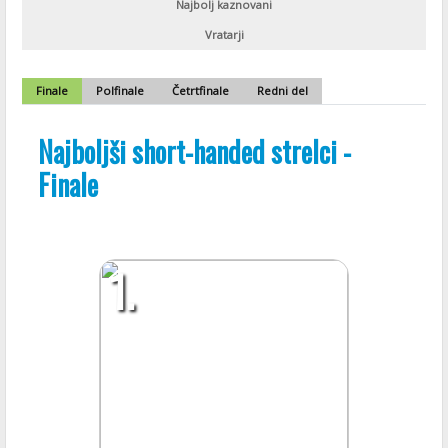
Najbolj kaznovani
Vratarji
Finale
Polfinale
Četrtfinale
Redni del
Najboljši short-handed strelci -
Finale
1.