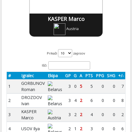
KASPER Marco
Austria
Prikaži
zapisov
Išči:
#
Igralec
Ekipa
GP
G
A
PTS
PPG
SHG
+/-
GORBUNOV
1
3
0
5
5
0
0
7
Roman
Belarus
DROZDOV
2
3
4
2
6
0
0
8
Ivan
Belarus
KASPER
3
3
2
2
4
0
0
2
Marco
Austria
4
USOV Ilya
2
1
2
3
0
0
6
Belarus