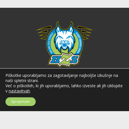
Hokejska zveza Slovenije
Piškotke uporabljamo za zagotavljanje najboljše izkušnje na
naši spletni strani.
Hokejska zveza Slovenije (HZS) je krovna športna organizacija na področju
Več o piškotkih, ki jih uporabljamo, lahko izveste ali jih izklopite
hokeja v Sloveniji. Organizira tekmovanja v različnih domačih in
v
nastavitvah
.
mednarodnih hokejskih ligah in pokalih; pod njenim okriljem delujejo tudi
slovenske hokejske reprezentance.
Sprejemam
Celovška cesta 25
SI-1000 Ljubljana
Tel: +386 51 270 500
E-mail:
hzs@hokejska-zveza.si