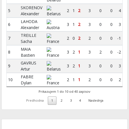
SKORENOV
5
2
1
2
3
0
0
4
Alexander
Belarus
LAHODA
6
3
1
2
3
0
0
3
Alexander
Austria
TREILLE
7
2
0
2
2
0
0
-1
Sacha
France
MAIA
8
3
2
1
3
2
0
-2
Bastien
France
GAVRUS
9
3
2
1
3
0
0
3
Artur
Belarus
FABRE
10
2
1
1
2
0
0
2
Dylan
France
Prikazujem 1 do 10 od 40 zapisov
Predhodna
1
2
3
4
Naslednja