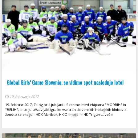
Global Girls’ Game Slovenia, se vidimo spet naslednje leto!
19. februarja 2017
19. februar 2017, Zalog pri Ljubljani - S tekmo med ekipama "MODRIH" in
"BELIH", ki so ju sestavljale igralke vse treh slovenskih hokejskih klubov z
žensko selekcijo - HDK Maribor, HK Olimpija in HK Triglav ... več »