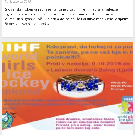
8. marca 2015
Slovenska hokejska reprezentanca je v zadnjih letih napisala najlepše
zgodbe v slovenskem ekipnem športu, s sedmim mestim na zimskih
olimpijskih igrah v Sočiju je prišla do najboljše uvrstitve med vsemi ekipnimi
športi v Sloveniji. A ... več »