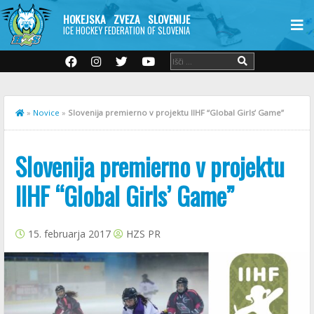
HOKEJSKA ZVEZA SLOVENIJE
ICE HOCKEY FEDERATION OF SLOVENIA
»
Novice
»
Slovenija premierno v projektu IIHF “Global Girls’ Game”
Slovenija premierno v projektu
IIHF “Global Girls’ Game”
15. februarja 2017
HZS PR