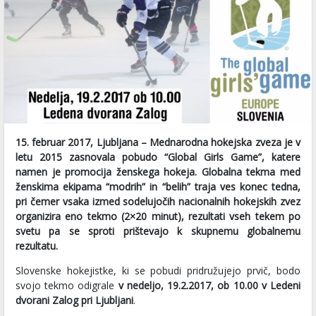
15. februar 2017, Ljubljana – Mednarodna hokejska zveza je v
letu 2015 zasnovala pobudo “Global Girls Game”, katere
namen je promocija ženskega hokeja. Globalna tekma med
ženskima ekipama “modrih” in “belih” traja ves konec tedna,
pri čemer vsaka izmed sodelujočih nacionalnih hokejskih zvez
organizira eno tekmo (2×20 minut), rezultati vseh tekem po
svetu pa se sproti prištevajo k skupnemu globalnemu
rezultatu.
Slovenske hokejistke, ki se pobudi pridružujejo prvič, bodo
svojo tekmo odigrale
v nedeljo, 19.2.2017, ob 10.00 v Ledeni
dvorani Zalog pri Ljubljani
.