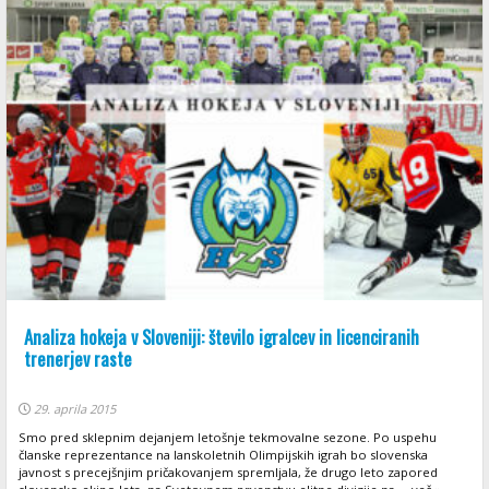
Analiza hokeja v Sloveniji: število igralcev in licenciranih
trenerjev raste
29. aprila 2015
Smo pred sklepnim dejanjem letošnje tekmovalne sezone. Po uspehu
članske reprezentance na lanskoletnih Olimpijskih igrah bo slovenska
javnost s precejšnjim pričakovanjem spremljala, že drugo leto zapored