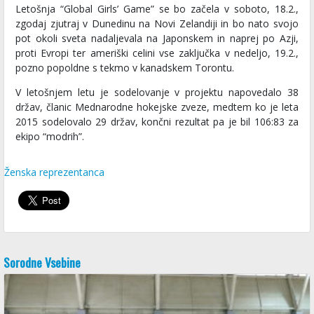
Letošnja “Global Girls’ Game” se bo začela v soboto, 18.2.,
zgodaj zjutraj v Dunedinu na Novi Zelandiji in bo nato svojo
pot okoli sveta nadaljevala na Japonskem in naprej po Azji,
proti Evropi ter ameriški celini vse zaključka v nedeljo, 19.2.,
pozno popoldne s tekmo v kanadskem Torontu.
V letošnjem letu je sodelovanje v projektu napovedalo 38
držav, članic Mednarodne hokejske zveze, medtem ko je leta
2015 sodelovalo 29 držav, končni rezultat pa je bil 106:83 za
ekipo “modrih”.
Ženska reprezentanca
Sorodne Vsebine