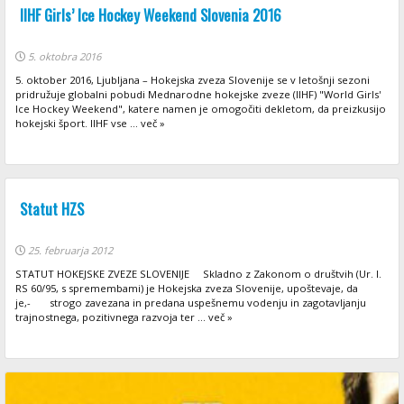
IIHF Girls’ Ice Hockey Weekend Slovenia 2016
5. oktobra 2016
5. oktober 2016, Ljubljana – Hokejska zveza Slovenije se v letošnji sezoni
pridružuje globalni pobudi Mednarodne hokejske zveze (IIHF) "World Girls'
Ice Hockey Weekend", katere namen je omogočiti dekletom, da preizkusijo
hokejski šport. IIHF vse ... več »
Statut HZS
25. februarja 2012
STATUT HOKEJSKE ZVEZE SLOVENIJE Skladno z Zakonom o društvih (Ur. l.
RS 60/95, s spremembami) je Hokejska zveza Slovenije, upoštevaje, da
je,- strogo zavezana in predana uspešnemu vodenju in zagotavljanju
trajnostnega, pozitivnega razvoja ter ... več »