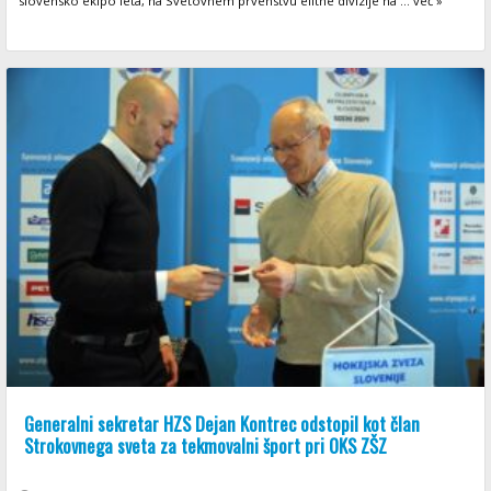
slovensko ekipo leta, na Svetovnem prvenstvu elitne divizije na ... več »
Generalni sekretar HZS Dejan Kontrec odstopil kot član
Strokovnega sveta za tekmovalni šport pri OKS ZŠZ