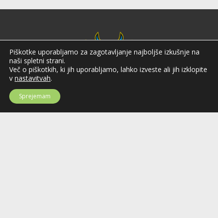
Piškotke uporabljamo za zagotavljanje najboljše izkušnje na
naši spletni strani.
Več o piškotkih, ki jih uporabljamo, lahko izveste ali jih izklopite
v
nastavitvah
.
Sprejemam
Hokejska zveza Slovenije
Hokejska zveza Slovenije (HZS) je krovna športna organizacija na področju
hokeja v Sloveniji. Organizira tekmovanja v različnih domačih in
mednarodnih hokejskih ligah in pokalih; pod njenim okriljem delujejo tudi
slovenske hokejske reprezentance.
Celovška cesta 25
SI-1000 Ljubljana
Tel: +386 51 270 500
E-mail:
hzs@hokejska-zveza.si