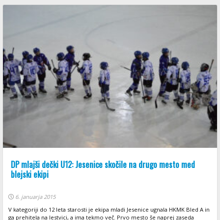
DP mlajši dečki U12: Jesenice skočile na drugo mesto med
blejski ekipi
6. januarja 2015
V kategoriji do 12 leta starosti je ekipa mladi Jesenice ugnala HKMK Bled A in
ga prehitela na lestvici, a ima tekmo več. Prvo mesto še naprej zaseda