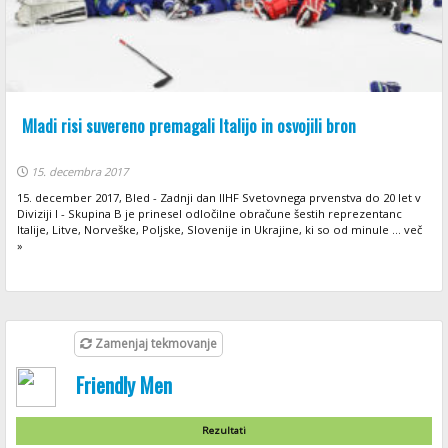
Mladi risi suvereno premagali Italijo in osvojili bron
15. decembra 2017
15. december 2017, Bled - Zadnji dan IIHF Svetovnega prvenstva do 20 let v
Diviziji I - Skupina B je prinesel odločilne obračune šestih reprezentanc
Italije, Litve, Norveške, Poljske, Slovenije in Ukrajine, ki so od minule ... več
»
Zamenjaj tekmovanje
Friendly Men
Rezultati