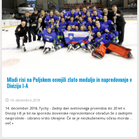
Mladi risi na Poljskem osvojili zlato medaljo in napredovanje v
Divizijo I-A
14. decembra 2018
14. december 2018, Tychy - Zadnji dan svetovnega prvenstva do 20 let v
Diviziji I-B je bil na sporedu slovenske reprezentance obračun še z zadnjimi
nasprotniki - izbrano vrsto Ukrajine. Če se je neizkušenemu očesu morda ...
več »