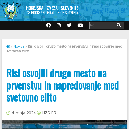
HOKEJSKA ZVEZA SLOVENIJE
ICE HOCKEY FEDERATION OF SLOVENIA
»
Novice
»
Risi osvojili drugo mesto na prvenstvu in napredovanje med
svetovno elito
Risi osvojili drugo mesto na
prvenstvu in napredovanje med
svetovno elito
4. maja 2024
HZS PR