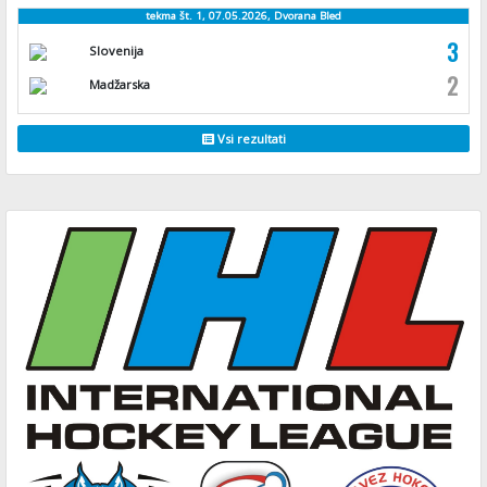
tekma št. 1, 07.05.2026, Dvorana Bled
3
Slovenija
2
Madžarska
Vsi rezultati