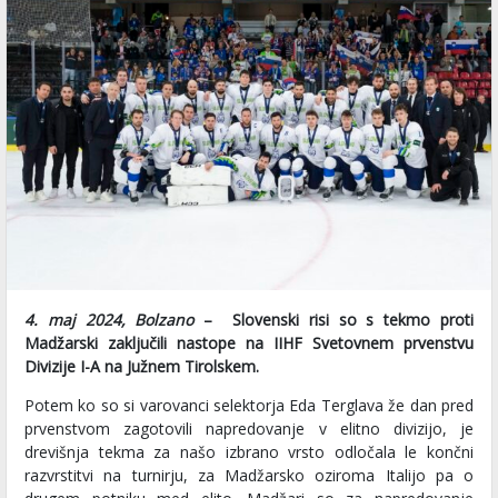
4. maj 2024, Bolzano
– Slovenski risi so s tekmo proti
Madžarski zaključili nastope na IIHF Svetovnem prvenstvu
Divizije I-A na Južnem Tirolskem.
Potem ko so si varovanci selektorja Eda Terglava že dan pred
prvenstvom zagotovili napredovanje v elitno divizijo, je
drevišnja tekma za našo izbrano vrsto odločala le končni
razvrstitvi na turnirju, za Madžarsko oziroma Italijo pa o