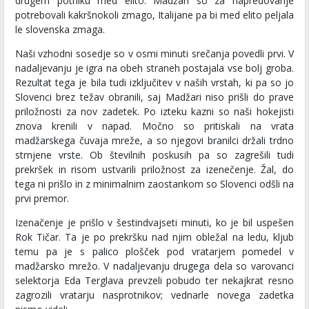
drugem potniku med elito. Madžari so za napredovanje
potrebovali kakršnokoli zmago, Italijane pa bi med elito peljala
le slovenska zmaga.
Naši vzhodni sosedje so v osmi minuti srečanja povedli prvi. V
nadaljevanju je igra na obeh straneh postajala vse bolj groba.
Rezultat tega je bila tudi izključitev v naših vrstah, ki pa so jo
Slovenci brez težav obranili, saj Madžari niso prišli do prave
priložnosti za nov zadetek. Po izteku kazni so naši hokejisti
znova krenili v napad. Močno so pritiskali na vrata
madžarskega čuvaja mreže, a so njegovi branilci držali trdno
strnjene vrste. Ob številnih poskusih pa so zagrešili tudi
prekršek in risom ustvarili priložnost za izenečenje. Žal, do
tega ni prišlo in z minimalnim zaostankom so Slovenci odšli na
prvi premor.
Izenačenje je prišlo v šestindvajseti minuti, ko je bil uspešen
Rok Tičar. Ta je po prekršku nad njim obležal na ledu, kljub
temu pa je s palico plošček pod vratarjem pomedel v
madžarsko mrežo. V nadaljevanju drugega dela so varovanci
selektorja Eda Terglava prevzeli pobudo ter nekajkrat resno
zagrozili vratarju nasprotnikov; vednarle novega zadetka