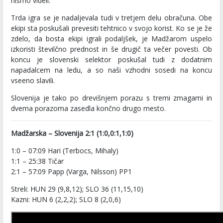
nismo videli.
Trda igra se je nadaljevala tudi v tretjem delu obračuna. Obe
ekipi sta poskušali prevesiti tehtnico v svojo korist. Ko se je že
zdelo, da bosta ekipi igrali podaljšek, je Madžarom uspelo
izkoristi številčno prednost in še drugič ta večer povesti. Ob
koncu je slovenski selektor poskušal tudi z dodatnim
napadalcem na ledu, a so naši vzhodni sosedi na koncu
vseeno slavili.
Slovenija je tako po drevišnjem porazu s tremi zmagami in
dvema porazoma zasedla končno drugo mesto.
Madžarska – Slovenija 2:1 (1:0,0:1,1:0)
1:0 – 07:09 Hari (Terbocs, Mihaly)
1:1 – 25:38 Tičar
2:1 – 57:09 Papp (Varga, Nilsson) PP1
Streli: HUN 29 (9,8,12); SLO 36 (11,15,10)
Kazni: HUN 6 (2,2,2); SLO 8 (2,0,6)