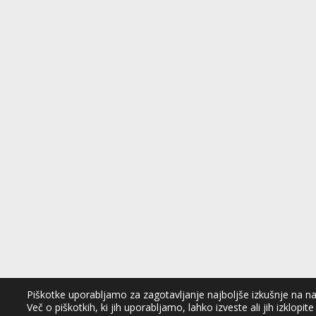
Piškotke uporabljamo za zagotavljanje najboljše izkušnje na naši
Več o piškotkih, ki jih uporabljamo, lahko izveste ali jih izklopite