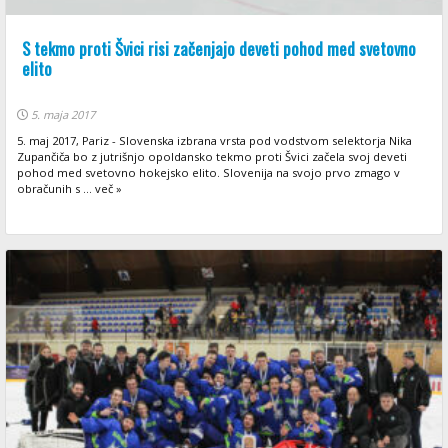
S tekmo proti Švici risi začenjajo deveti pohod med svetovno
elito
5. maja 2017
5. maj 2017, Pariz - Slovenska izbrana vrsta pod vodstvom selektorja Nika
Zupančiča bo z jutrišnjo opoldansko tekmo proti Švici začela svoj deveti
pohod med svetovno hokejsko elito. Slovenija na svojo prvo zmago v
obračunih s ... več »