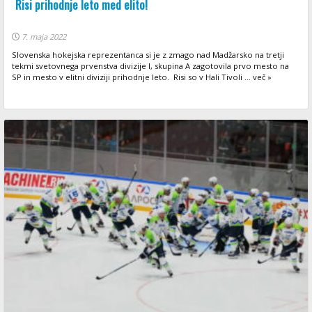
Risi prihodnje leto med elito!
7. maja 2022
Slovenska hokejska reprezentanca si je z zmago nad Madžarsko na tretji
tekmi svetovnega prvenstva divizije I, skupina A zagotovila prvo mesto na
SP in mesto v elitni diviziji prihodnje leto. Risi so v Hali Tivoli ... več »