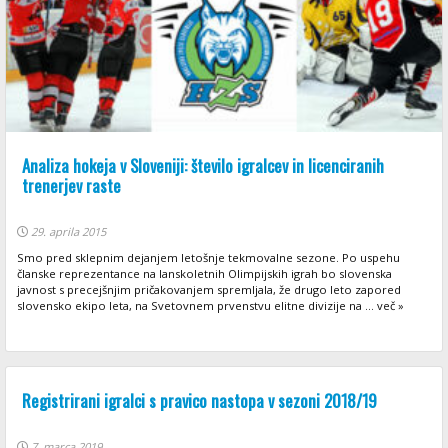
Analiza hokeja v Sloveniji: število igralcev in licenciranih
trenerjev raste
29. aprila 2015
Smo pred sklepnim dejanjem letošnje tekmovalne sezone. Po uspehu
članske reprezentance na lanskoletnih Olimpijskih igrah bo slovenska
javnost s precejšnjim pričakovanjem spremljala, že drugo leto zapored
slovensko ekipo leta, na Svetovnem prvenstvu elitne divizije na ... več »
Registrirani igralci s pravico nastopa v sezoni 2018/19
7. marca 2019