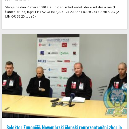
Stanje na dan 7. marec 2019. klub člani mlad kadeti dečki ml.dečki malčki
članice skupaj tujci 1 Hk SŽ OLIMPIJA 31 24 20 27 31 80 20 233 6 2 Hk SLAVIJA
JUNIOR 33 20 ... več »
Selektor Zupančič: Novembrski članski reprezentančni zbor je