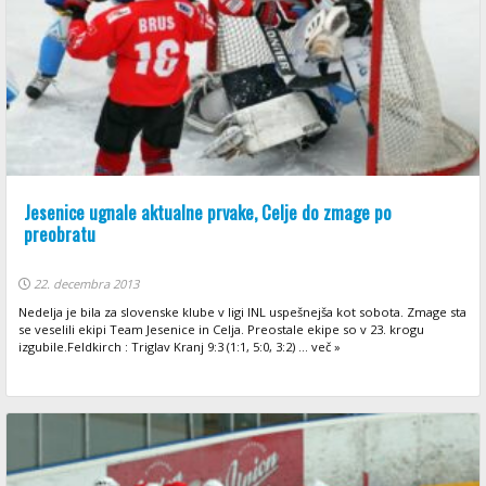
Jesenice ugnale aktualne prvake, Celje do zmage po
preobratu
22. decembra 2013
Nedelja je bila za slovenske klube v ligi INL uspešnejša kot sobota. Zmage sta
se veselili ekipi Team Jesenice in Celja. Preostale ekipe so v 23. krogu
izgubile.Feldkirch : Triglav Kranj 9:3 (1:1, 5:0, 3:2) ... več »