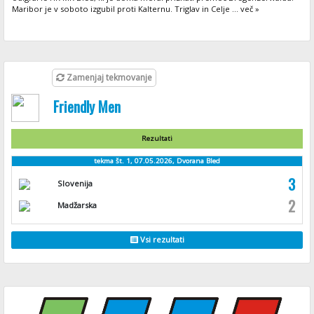
Maribor je v soboto izgubil proti Kalternu. Triglav in Celje ... več »
Zamenjaj tekmovanje
Friendly Men
Rezultati
tekma št. 1, 07.05.2026, Dvorana Bled
3
Slovenija
2
Madžarska
Vsi rezultati