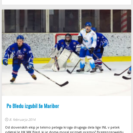
Po Bledu izgubil še Maribor
8. februarja 2014
Od slovenskih ekip je tekmo petega kroga drugega dela lige INL v petek
odigral le HK MK Bled, ki je doma moral priznati premoč Bregenzerwaldu.