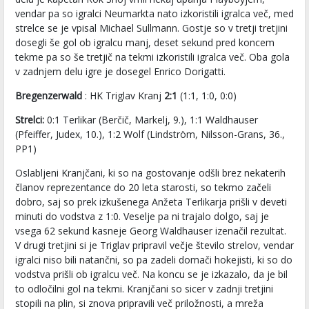
vendar pa so igralci Neumarkta nato izkoristili igralca več, med
strelce se je vpisal Michael Sullmann. Gostje so v tretji tretjini
dosegli še gol ob igralcu manj, deset sekund pred koncem
tekme pa so še tretjič na tekmi izkoristili igralca več. Oba gola
v zadnjem delu igre je dosegel Enrico Dorigatti.
Bregenzerwald
: HK Triglav Kranj
2:1
(1:1, 1:0, 0:0)
Strelci:
0:1 Terlikar (Berčič, Markelj, 9.), 1:1 Waldhauser
(Pfeiffer, Judex, 10.), 1:2 Wolf (Lindström, Nilsson-Grans, 36.,
PP1)
Oslabljeni Kranjčani, ki so na gostovanje odšli brez nekaterih
članov reprezentance do 20 leta starosti, so tekmo začeli
dobro, saj so prek izkušenega Anžeta Terlikarja prišli v deveti
minuti do vodstva z 1:0. Veselje pa ni trajalo dolgo, saj je
vsega 62 sekund kasneje Georg Waldhauser izenačil rezultat.
V drugi tretjini si je Triglav pripravil večje število strelov, vendar
igralci niso bili natančni, so pa zadeli domači hokejisti, ki so do
vodstva prišli ob igralcu več. Na koncu se je izkazalo, da je bil
to odločilni gol na tekmi. Kranjčani so sicer v zadnji tretjini
stopili na plin, si znova pripravili več priložnosti, a mreža