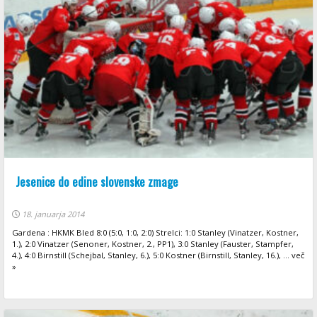
Jesenice do edine slovenske zmage
18. januarja 2014
Gardena : HKMK Bled 8:0 (5:0, 1:0, 2:0) Strelci: 1:0 Stanley (Vinatzer, Kostner,
1.), 2:0 Vinatzer (Senoner, Kostner, 2., PP1), 3:0 Stanley (Fauster, Stampfer,
4.), 4:0 Birnstill (Schejbal, Stanley, 6.), 5:0 Kostner (Birnstill, Stanley, 16.), ... več
»