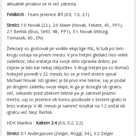
aktualnih prvakov se ni več zatresla.
Feldkirch
: Team Jesenice
3:1
(0:0, 1:0, 2:1)
Strelci:
1:0 Novak (22.), 2:0 Maier (Novak, Fekete, 45., PP1),
2:1 Berlisk (Brus, Sefič, 48., PP1), 3:1 Novak (Winzig,
Tomasek, 60., EN)
Železarji so gostovali pri vodilni ekipi lige INL, ki tudi po tem
krogu ostaja na prvem mestu. V prvi tretjini gledalci niso videli
zadetkov, oba vratarja sta svoje delo opravila dobro, pa
čeprav je bilo kar nekaj izključitev. V drugi tretjini pa so domači
hokejisti povedli v 22. minuti, ko se je med strelce vpisal
Michael Novak. Isti igralec je bil prvo ime tekme, saj je podal
pri drugem zadetku svoje ekipe, ki ga je dosegla ob igralcu
več, sekundo pred iztekom tekme pa je zatresel prazno
mrežo, saj so Jesenice ob koncu poizkusile s šestimi igralci in
brez vratarja. V 48. minuti je namreč rezultat na 1:2 znižal ob
igralcu več Nejc Berlisk.
HDK Maribor :
Kaltern 2:4
(0:0, 0:2, 2:2)
Strelci:
0:1 Andergassen (Zelger, Röggl, 34.), 0:2 Zelger