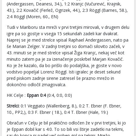
(Andergassen, Deanesi, 34.), 1:2 Kranjc (Vučurević, Krajnik,
43.), 2:2 Kovačič (Ferlež, Ogrizek, 44.), 2:3 Röggl (Barnes, 58.),
2:4 Röggl (Moren, 60., EN)
Tudi v Mariboru sta mreži v prvi tretjini mirovali, v drugem delu
igre pa so gostje v vsega 15 sekundah zadeli kar dvakrat.
Naprej se je med strelce vpisal Raphael Andergassen, nato pa
še Marian Zelger. V zadnji tretjini so domači silovito začeli, v
43. minuti se je med strelce vpisal Žiga Kranjc, nekaj več kot
minuto zatem pa je za izenačenje poskrbel Marjan Kovačič.
Ko je že kazalo, da bo prišlo do podaljška, je goste v novo
vodstvo popeljal Lorenz Röggl. Isti igralec je deset sekund
pred piskom zadnje sirene zatresel še prazno mrežo in
dokončno odločil zmagovalca.
HK Celje :
Eppan 0:4
(0:4, 0:0, 0:0)
Strelci:
0:1 Veggiato (Wallenberg, 8.), 0:2 T. Ebner (F. Ebner,
10., PP2,), 0:3 F. Ebner ( 18.), 0:4 T. Ebner (Hale, 19.)
Obračun v Celju je bil praktično odločen že v prvi tretjini, ki jo
je Eppan dobil kar s 4:0. To so bili vsi štirje zadetki na tekmi,
saj do konca ni padel več noben gol na tekmi. Mrežo