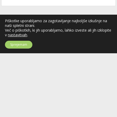
Piškotke uporabljamo za zagotavljanje najboljše izkušnje na
naši spletni strani.
Več o piškotkih, ki jih uporabljamo, lahko izveste ali jih izklopite
v
nastavitvah
.
Sprejemam
Hokejska zveza Slovenije
Hokejska zveza Slovenije (HZS) je krovna športna organizacija na področju
hokeja v Sloveniji. Organizira tekmovanja v različnih domačih in
mednarodnih hokejskih ligah in pokalih; pod njenim okriljem delujejo tudi
slovenske hokejske reprezentance.
Celovška cesta 25
SI-1000 Ljubljana