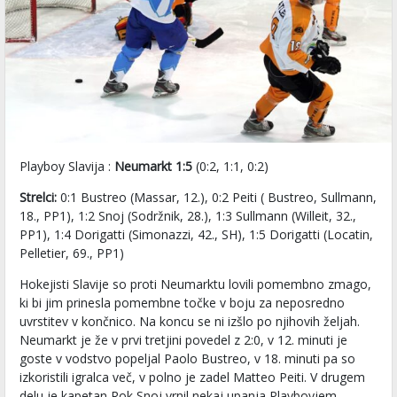
Playboy Slavija :
Neumarkt 1:5
(0:2, 1:1, 0:2)
Strelci:
0:1 Bustreo (Massar, 12.), 0:2 Peiti ( Bustreo, Sullmann,
18., PP1), 1:2 Snoj (Sodržnik, 28.), 1:3 Sullmann (Willeit, 32.,
PP1), 1:4 Dorigatti (Simonazzi, 42., SH), 1:5 Dorigatti (Locatin,
Pelletier, 69., PP1)
Hokejisti Slavije so proti Neumarktu lovili pomembno zmago,
ki bi jim prinesla pomembne točke v boju za neposredno
uvrstitev v končnico. Na koncu se ni izšlo po njihovih željah.
Neumarkt je že v prvi tretjini povedel z 2:0, v 12. minuti je
goste v vodstvo popeljal Paolo Bustreo, v 18. minuti pa so
izkoristili igralca več, v polno je zadel Matteo Peiti. V drugem
delu je kapetan Rok Snoj vrnil nekaj upanja Playboyjem,