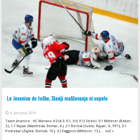
Le Jesenice do točke, Slaviji maščevanje ni uspelo
4. januarja 2014
Team Jesenice : HC Merano 4:5 (4:3, 0:1, 0:0, 0:1) Strelci: 0:1 Mitterer (Beber,
3.), 1:1 Rajsar (Manfreda, Remar, 4.), 2:1 Berlisk (Svete, Rajsar, 9., PP1), 3:1
Podrekar (Zajšek, Berlisk, 10.), 3:2 Faggioni (Mitterer, 13.), ... več »