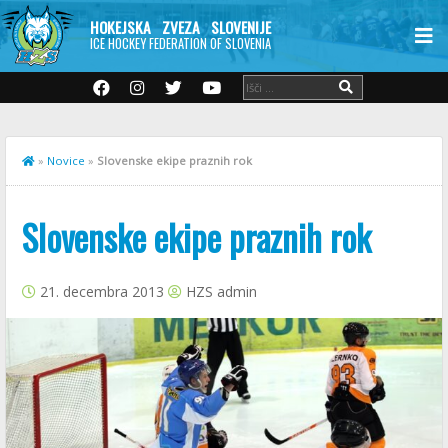
HOKEJSKA ZVEZA SLOVENIJE
ICE HOCKEY FEDERATION OF SLOVENIA
»
Novice
»
Slovenske ekipe praznih rok
Slovenske ekipe praznih rok
21. decembra 2013
HZS admin