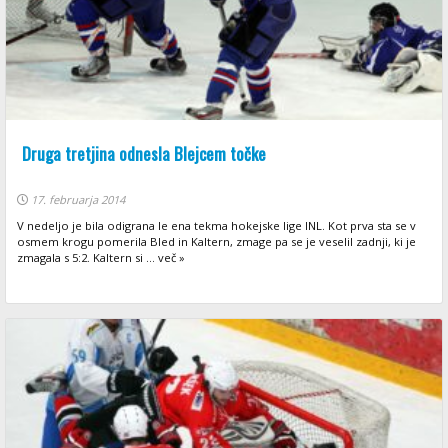
Druga tretjina odnesla Blejcem točke
17. februarja 2014
V nedeljo je bila odigrana le ena tekma hokejske lige INL. Kot prva sta se v
osmem krogu pomerila Bled in Kaltern, zmage pa se je veselil zadnji, ki je
zmagala s 5:2. Kaltern si ... več »